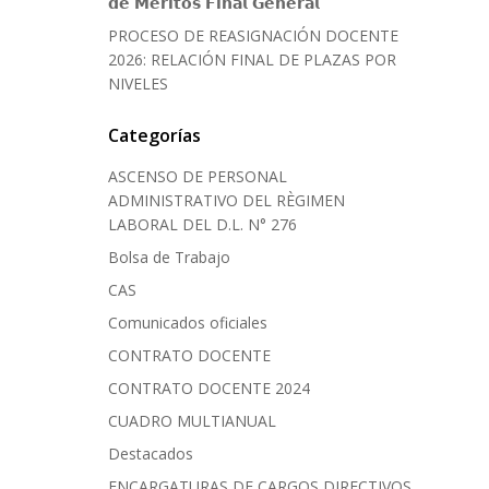
𝗱𝗲 𝗠𝗲́𝗿𝗶𝘁𝗼𝘀 𝗙𝗶𝗻𝗮𝗹 𝗚𝗲𝗻𝗲𝗿𝗮𝗹
PROCESO DE REASIGNACIÓN DOCENTE
2026: RELACIÓN FINAL DE PLAZAS POR
NIVELES
Categorías
ASCENSO DE PERSONAL
ADMINISTRATIVO DEL RÈGIMEN
LABORAL DEL D.L. N° 276
Bolsa de Trabajo
CAS
Comunicados oficiales
CONTRATO DOCENTE
CONTRATO DOCENTE 2024
CUADRO MULTIANUAL
Destacados
ENCARGATURAS DE CARGOS DIRECTIVOS