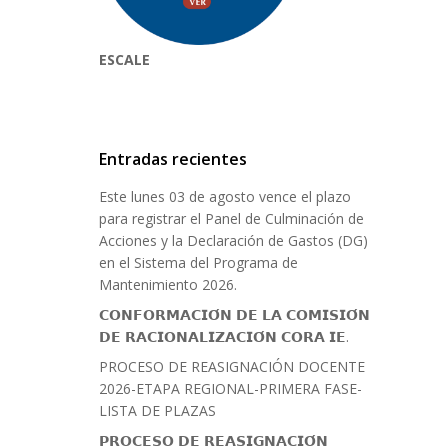
ESCALE
Entradas recientes
Este lunes 03 de agosto vence el plazo
para registrar el Panel de Culminación de
Acciones y la Declaración de Gastos (DG)
en el Sistema del Programa de
Mantenimiento 2026.
𝗖𝗢𝗡𝗙𝗢𝗥𝗠𝗔𝗖𝗜𝗢́𝗡 𝗗𝗘 𝗟𝗔 𝗖𝗢𝗠𝗜𝗦𝗜𝗢́𝗡
𝗗𝗘 𝗥𝗔𝗖𝗜𝗢𝗡𝗔𝗟𝗜𝗭𝗔𝗖𝗜𝗢́𝗡 𝗖𝗢𝗥𝗔 𝗜𝗘.
PROCESO DE REASIGNACIÓN DOCENTE
2026-ETAPA REGIONAL-PRIMERA FASE-
LISTA DE PLAZAS
𝗣𝗥𝗢𝗖𝗘𝗦𝗢 𝗗𝗘 𝗥𝗘𝗔𝗦𝗜𝗚𝗡𝗔𝗖𝗜𝗢́𝗡