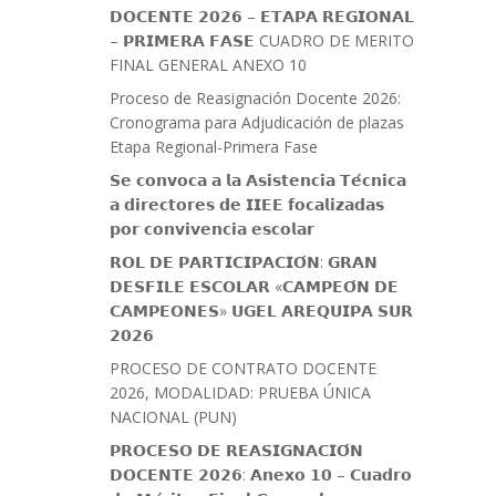
𝗗𝗢𝗖𝗘𝗡𝗧𝗘 𝟮𝟬𝟮𝟲 – 𝗘𝗧𝗔𝗣𝗔 𝗥𝗘𝗚𝗜𝗢𝗡𝗔𝗟
– 𝗣𝗥𝗜𝗠𝗘𝗥𝗔 𝗙𝗔𝗦𝗘 CUADRO DE MERITO
FINAL GENERAL ANEXO 10
Proceso de Reasignación Docente 2026:
Cronograma para Adjudicación de plazas
Etapa Regional-Primera Fase
𝗦𝗲 𝗰𝗼𝗻𝘃𝗼𝗰𝗮 𝗮 𝗹𝗮 𝗔𝘀𝗶𝘀𝘁𝗲𝗻𝗰𝗶𝗮 𝗧𝗲́𝗰𝗻𝗶𝗰𝗮
𝗮 𝗱𝗶𝗿𝗲𝗰𝘁𝗼𝗿𝗲𝘀 𝗱𝗲 𝗜𝗜𝗘𝗘 𝗳𝗼𝗰𝗮𝗹𝗶𝘇𝗮𝗱𝗮𝘀
𝗽𝗼𝗿 𝗰𝗼𝗻𝘃𝗶𝘃𝗲𝗻𝗰𝗶𝗮 𝗲𝘀𝗰𝗼𝗹𝗮𝗿
𝗥𝗢𝗟 𝗗𝗘 𝗣𝗔𝗥𝗧𝗜𝗖𝗜𝗣𝗔𝗖𝗜𝗢́𝗡: 𝗚𝗥𝗔𝗡
𝗗𝗘𝗦𝗙𝗜𝗟𝗘 𝗘𝗦𝗖𝗢𝗟𝗔𝗥 «𝗖𝗔𝗠𝗣𝗘𝗢́𝗡 𝗗𝗘
𝗖𝗔𝗠𝗣𝗘𝗢𝗡𝗘𝗦» 𝗨𝗚𝗘𝗟 𝗔𝗥𝗘𝗤𝗨𝗜𝗣𝗔 𝗦𝗨𝗥
𝟮𝟬𝟮𝟲
PROCESO DE CONTRATO DOCENTE
2026, MODALIDAD: PRUEBA ÚNICA
NACIONAL (PUN)
𝗣𝗥𝗢𝗖𝗘𝗦𝗢 𝗗𝗘 𝗥𝗘𝗔𝗦𝗜𝗚𝗡𝗔𝗖𝗜𝗢́𝗡
𝗗𝗢𝗖𝗘𝗡𝗧𝗘 𝟮𝟬𝟮𝟲: 𝗔𝗻𝗲𝘅𝗼 𝟭𝟬 – 𝗖𝘂𝗮𝗱𝗿𝗼