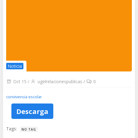
Noticia
Oct 15
/
ugelrelacionespublicas
/
0
convivencia escolar
Descarga
Tags:
NO TAG