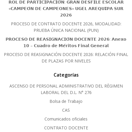
𝗥𝗢𝗟 𝗗𝗘 𝗣𝗔𝗥𝗧𝗜𝗖𝗜𝗣𝗔𝗖𝗜𝗢́𝗡: 𝗚𝗥𝗔𝗡 𝗗𝗘𝗦𝗙𝗜𝗟𝗘 𝗘𝗦𝗖𝗢𝗟𝗔𝗥
«𝗖𝗔𝗠𝗣𝗘𝗢́𝗡 𝗗𝗘 𝗖𝗔𝗠𝗣𝗘𝗢𝗡𝗘𝗦» 𝗨𝗚𝗘𝗟 𝗔𝗥𝗘𝗤𝗨𝗜𝗣𝗔 𝗦𝗨𝗥
𝟮𝟬𝟮𝟲
PROCESO DE CONTRATO DOCENTE 2026, MODALIDAD:
PRUEBA ÚNICA NACIONAL (PUN)
𝗣𝗥𝗢𝗖𝗘𝗦𝗢 𝗗𝗘 𝗥𝗘𝗔𝗦𝗜𝗚𝗡𝗔𝗖𝗜𝗢́𝗡 𝗗𝗢𝗖𝗘𝗡𝗧𝗘 𝟮𝟬𝟮𝟲: 𝗔𝗻𝗲𝘅𝗼
𝟭𝟬 – 𝗖𝘂𝗮𝗱𝗿𝗼 𝗱𝗲 𝗠𝗲́𝗿𝗶𝘁𝗼𝘀 𝗙𝗶𝗻𝗮𝗹 𝗚𝗲𝗻𝗲𝗿𝗮𝗹
PROCESO DE REASIGNACIÓN DOCENTE 2026: RELACIÓN FINAL
DE PLAZAS POR NIVELES
Categorías
ASCENSO DE PERSONAL ADMINISTRATIVO DEL RÈGIMEN
LABORAL DEL D.L. N° 276
Bolsa de Trabajo
CAS
Comunicados oficiales
CONTRATO DOCENTE