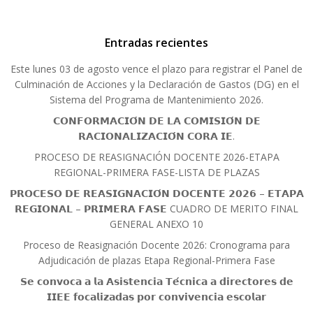
Entradas recientes
Este lunes 03 de agosto vence el plazo para registrar el Panel de
Culminación de Acciones y la Declaración de Gastos (DG) en el
Sistema del Programa de Mantenimiento 2026.
𝗖𝗢𝗡𝗙𝗢𝗥𝗠𝗔𝗖𝗜𝗢́𝗡 𝗗𝗘 𝗟𝗔 𝗖𝗢𝗠𝗜𝗦𝗜𝗢́𝗡 𝗗𝗘
𝗥𝗔𝗖𝗜𝗢𝗡𝗔𝗟𝗜𝗭𝗔𝗖𝗜𝗢́𝗡 𝗖𝗢𝗥𝗔 𝗜𝗘.
PROCESO DE REASIGNACIÓN DOCENTE 2026-ETAPA
REGIONAL-PRIMERA FASE-LISTA DE PLAZAS
𝗣𝗥𝗢𝗖𝗘𝗦𝗢 𝗗𝗘 𝗥𝗘𝗔𝗦𝗜𝗚𝗡𝗔𝗖𝗜𝗢́𝗡 𝗗𝗢𝗖𝗘𝗡𝗧𝗘 𝟮𝟬𝟮𝟲 – 𝗘𝗧𝗔𝗣𝗔
𝗥𝗘𝗚𝗜𝗢𝗡𝗔𝗟 – 𝗣𝗥𝗜𝗠𝗘𝗥𝗔 𝗙𝗔𝗦𝗘 CUADRO DE MERITO FINAL
GENERAL ANEXO 10
Proceso de Reasignación Docente 2026: Cronograma para
Adjudicación de plazas Etapa Regional-Primera Fase
𝗦𝗲 𝗰𝗼𝗻𝘃𝗼𝗰𝗮 𝗮 𝗹𝗮 𝗔𝘀𝗶𝘀𝘁𝗲𝗻𝗰𝗶𝗮 𝗧𝗲́𝗰𝗻𝗶𝗰𝗮 𝗮 𝗱𝗶𝗿𝗲𝗰𝘁𝗼𝗿𝗲𝘀 𝗱𝗲
𝗜𝗜𝗘𝗘 𝗳𝗼𝗰𝗮𝗹𝗶𝘇𝗮𝗱𝗮𝘀 𝗽𝗼𝗿 𝗰𝗼𝗻𝘃𝗶𝘃𝗲𝗻𝗰𝗶𝗮 𝗲𝘀𝗰𝗼𝗹𝗮𝗿