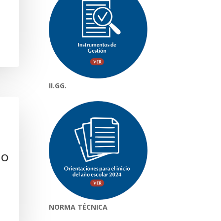
II.GG.
ÑO
NORMA TÉCNICA