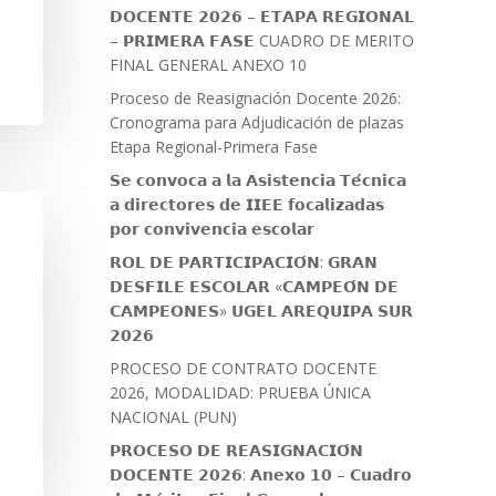
𝗗𝗢𝗖𝗘𝗡𝗧𝗘 𝟮𝟬𝟮𝟲 – 𝗘𝗧𝗔𝗣𝗔 𝗥𝗘𝗚𝗜𝗢𝗡𝗔𝗟
– 𝗣𝗥𝗜𝗠𝗘𝗥𝗔 𝗙𝗔𝗦𝗘 CUADRO DE MERITO
FINAL GENERAL ANEXO 10
Proceso de Reasignación Docente 2026:
Cronograma para Adjudicación de plazas
Etapa Regional-Primera Fase
𝗦𝗲 𝗰𝗼𝗻𝘃𝗼𝗰𝗮 𝗮 𝗹𝗮 𝗔𝘀𝗶𝘀𝘁𝗲𝗻𝗰𝗶𝗮 𝗧𝗲́𝗰𝗻𝗶𝗰𝗮
𝗮 𝗱𝗶𝗿𝗲𝗰𝘁𝗼𝗿𝗲𝘀 𝗱𝗲 𝗜𝗜𝗘𝗘 𝗳𝗼𝗰𝗮𝗹𝗶𝘇𝗮𝗱𝗮𝘀
𝗽𝗼𝗿 𝗰𝗼𝗻𝘃𝗶𝘃𝗲𝗻𝗰𝗶𝗮 𝗲𝘀𝗰𝗼𝗹𝗮𝗿
𝗥𝗢𝗟 𝗗𝗘 𝗣𝗔𝗥𝗧𝗜𝗖𝗜𝗣𝗔𝗖𝗜𝗢́𝗡: 𝗚𝗥𝗔𝗡
𝗗𝗘𝗦𝗙𝗜𝗟𝗘 𝗘𝗦𝗖𝗢𝗟𝗔𝗥 «𝗖𝗔𝗠𝗣𝗘𝗢́𝗡 𝗗𝗘
𝗖𝗔𝗠𝗣𝗘𝗢𝗡𝗘𝗦» 𝗨𝗚𝗘𝗟 𝗔𝗥𝗘𝗤𝗨𝗜𝗣𝗔 𝗦𝗨𝗥
𝟮𝟬𝟮𝟲
PROCESO DE CONTRATO DOCENTE
2026, MODALIDAD: PRUEBA ÚNICA
NACIONAL (PUN)
𝗣𝗥𝗢𝗖𝗘𝗦𝗢 𝗗𝗘 𝗥𝗘𝗔𝗦𝗜𝗚𝗡𝗔𝗖𝗜𝗢́𝗡
𝗗𝗢𝗖𝗘𝗡𝗧𝗘 𝟮𝟬𝟮𝟲: 𝗔𝗻𝗲𝘅𝗼 𝟭𝟬 – 𝗖𝘂𝗮𝗱𝗿𝗼