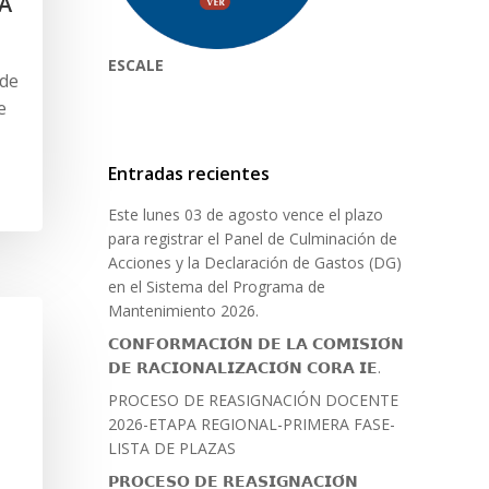
A
ESCALE
 de
e
Entradas recientes
Este lunes 03 de agosto vence el plazo
para registrar el Panel de Culminación de
Acciones y la Declaración de Gastos (DG)
en el Sistema del Programa de
Mantenimiento 2026.
𝗖𝗢𝗡𝗙𝗢𝗥𝗠𝗔𝗖𝗜𝗢́𝗡 𝗗𝗘 𝗟𝗔 𝗖𝗢𝗠𝗜𝗦𝗜𝗢́𝗡
𝗗𝗘 𝗥𝗔𝗖𝗜𝗢𝗡𝗔𝗟𝗜𝗭𝗔𝗖𝗜𝗢́𝗡 𝗖𝗢𝗥𝗔 𝗜𝗘.
PROCESO DE REASIGNACIÓN DOCENTE
2026-ETAPA REGIONAL-PRIMERA FASE-
LISTA DE PLAZAS
𝗣𝗥𝗢𝗖𝗘𝗦𝗢 𝗗𝗘 𝗥𝗘𝗔𝗦𝗜𝗚𝗡𝗔𝗖𝗜𝗢́𝗡