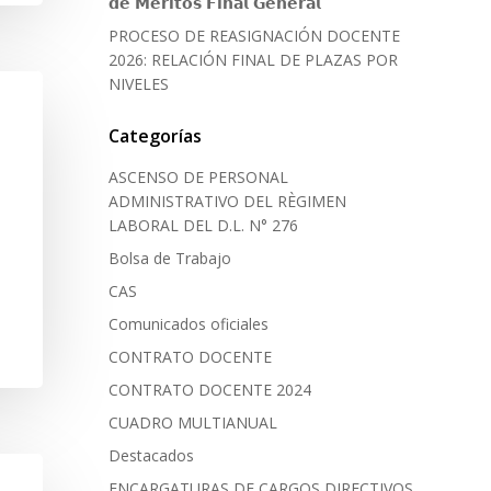
𝗱𝗲 𝗠𝗲́𝗿𝗶𝘁𝗼𝘀 𝗙𝗶𝗻𝗮𝗹 𝗚𝗲𝗻𝗲𝗿𝗮𝗹
PROCESO DE REASIGNACIÓN DOCENTE
2026: RELACIÓN FINAL DE PLAZAS POR
NIVELES
Categorías
ASCENSO DE PERSONAL
ADMINISTRATIVO DEL RÈGIMEN
LABORAL DEL D.L. N° 276
Bolsa de Trabajo
CAS
Comunicados oficiales
CONTRATO DOCENTE
CONTRATO DOCENTE 2024
CUADRO MULTIANUAL
Destacados
ENCARGATURAS DE CARGOS DIRECTIVOS