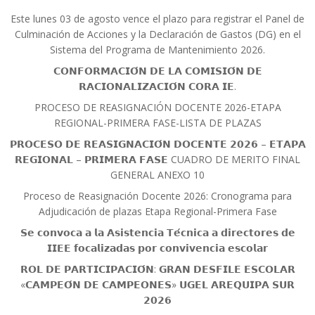
Este lunes 03 de agosto vence el plazo para registrar el Panel de
Culminación de Acciones y la Declaración de Gastos (DG) en el
Sistema del Programa de Mantenimiento 2026.
𝗖𝗢𝗡𝗙𝗢𝗥𝗠𝗔𝗖𝗜𝗢́𝗡 𝗗𝗘 𝗟𝗔 𝗖𝗢𝗠𝗜𝗦𝗜𝗢́𝗡 𝗗𝗘
𝗥𝗔𝗖𝗜𝗢𝗡𝗔𝗟𝗜𝗭𝗔𝗖𝗜𝗢́𝗡 𝗖𝗢𝗥𝗔 𝗜𝗘.
PROCESO DE REASIGNACIÓN DOCENTE 2026-ETAPA
REGIONAL-PRIMERA FASE-LISTA DE PLAZAS
𝗣𝗥𝗢𝗖𝗘𝗦𝗢 𝗗𝗘 𝗥𝗘𝗔𝗦𝗜𝗚𝗡𝗔𝗖𝗜𝗢́𝗡 𝗗𝗢𝗖𝗘𝗡𝗧𝗘 𝟮𝟬𝟮𝟲 – 𝗘𝗧𝗔𝗣𝗔
𝗥𝗘𝗚𝗜𝗢𝗡𝗔𝗟 – 𝗣𝗥𝗜𝗠𝗘𝗥𝗔 𝗙𝗔𝗦𝗘 CUADRO DE MERITO FINAL
GENERAL ANEXO 10
Proceso de Reasignación Docente 2026: Cronograma para
Adjudicación de plazas Etapa Regional-Primera Fase
𝗦𝗲 𝗰𝗼𝗻𝘃𝗼𝗰𝗮 𝗮 𝗹𝗮 𝗔𝘀𝗶𝘀𝘁𝗲𝗻𝗰𝗶𝗮 𝗧𝗲́𝗰𝗻𝗶𝗰𝗮 𝗮 𝗱𝗶𝗿𝗲𝗰𝘁𝗼𝗿𝗲𝘀 𝗱𝗲
𝗜𝗜𝗘𝗘 𝗳𝗼𝗰𝗮𝗹𝗶𝘇𝗮𝗱𝗮𝘀 𝗽𝗼𝗿 𝗰𝗼𝗻𝘃𝗶𝘃𝗲𝗻𝗰𝗶𝗮 𝗲𝘀𝗰𝗼𝗹𝗮𝗿
𝗥𝗢𝗟 𝗗𝗘 𝗣𝗔𝗥𝗧𝗜𝗖𝗜𝗣𝗔𝗖𝗜𝗢́𝗡: 𝗚𝗥𝗔𝗡 𝗗𝗘𝗦𝗙𝗜𝗟𝗘 𝗘𝗦𝗖𝗢𝗟𝗔𝗥
«𝗖𝗔𝗠𝗣𝗘𝗢́𝗡 𝗗𝗘 𝗖𝗔𝗠𝗣𝗘𝗢𝗡𝗘𝗦» 𝗨𝗚𝗘𝗟 𝗔𝗥𝗘𝗤𝗨𝗜𝗣𝗔 𝗦𝗨𝗥
𝟮𝟬𝟮𝟲