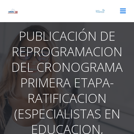
Saltar
al
contenido
PUBLICACIÓN DE
REPROGRAMACION
DEL CRONOGRAMA
PRIMERA ETAPA-
RATIFICACION
(ESPECIALISTAS EN
EDUCACION,