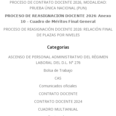
PROCESO DE CONTRATO DOCENTE 2026, MODALIDAD:
PRUEBA ÚNICA NACIONAL (PUN)
𝗣𝗥𝗢𝗖𝗘𝗦𝗢 𝗗𝗘 𝗥𝗘𝗔𝗦𝗜𝗚𝗡𝗔𝗖𝗜𝗢́𝗡 𝗗𝗢𝗖𝗘𝗡𝗧𝗘 𝟮𝟬𝟮𝟲: 𝗔𝗻𝗲𝘅𝗼
𝟭𝟬 – 𝗖𝘂𝗮𝗱𝗿𝗼 𝗱𝗲 𝗠𝗲́𝗿𝗶𝘁𝗼𝘀 𝗙𝗶𝗻𝗮𝗹 𝗚𝗲𝗻𝗲𝗿𝗮𝗹
PROCESO DE REASIGNACIÓN DOCENTE 2026: RELACIÓN FINAL
DE PLAZAS POR NIVELES
Categorías
ASCENSO DE PERSONAL ADMINISTRATIVO DEL RÈGIMEN
LABORAL DEL D.L. N° 276
Bolsa de Trabajo
CAS
Comunicados oficiales
CONTRATO DOCENTE
CONTRATO DOCENTE 2024
CUADRO MULTIANUAL