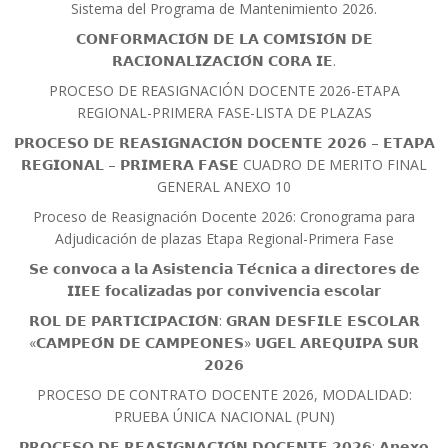
Sistema del Programa de Mantenimiento 2026.
𝗖𝗢𝗡𝗙𝗢𝗥𝗠𝗔𝗖𝗜𝗢́𝗡 𝗗𝗘 𝗟𝗔 𝗖𝗢𝗠𝗜𝗦𝗜𝗢́𝗡 𝗗𝗘
𝗥𝗔𝗖𝗜𝗢𝗡𝗔𝗟𝗜𝗭𝗔𝗖𝗜𝗢́𝗡 𝗖𝗢𝗥𝗔 𝗜𝗘.
PROCESO DE REASIGNACIÓN DOCENTE 2026-ETAPA
REGIONAL-PRIMERA FASE-LISTA DE PLAZAS
𝗣𝗥𝗢𝗖𝗘𝗦𝗢 𝗗𝗘 𝗥𝗘𝗔𝗦𝗜𝗚𝗡𝗔𝗖𝗜𝗢́𝗡 𝗗𝗢𝗖𝗘𝗡𝗧𝗘 𝟮𝟬𝟮𝟲 – 𝗘𝗧𝗔𝗣𝗔
𝗥𝗘𝗚𝗜𝗢𝗡𝗔𝗟 – 𝗣𝗥𝗜𝗠𝗘𝗥𝗔 𝗙𝗔𝗦𝗘 CUADRO DE MERITO FINAL
GENERAL ANEXO 10
Proceso de Reasignación Docente 2026: Cronograma para
Adjudicación de plazas Etapa Regional-Primera Fase
𝗦𝗲 𝗰𝗼𝗻𝘃𝗼𝗰𝗮 𝗮 𝗹𝗮 𝗔𝘀𝗶𝘀𝘁𝗲𝗻𝗰𝗶𝗮 𝗧𝗲́𝗰𝗻𝗶𝗰𝗮 𝗮 𝗱𝗶𝗿𝗲𝗰𝘁𝗼𝗿𝗲𝘀 𝗱𝗲
𝗜𝗜𝗘𝗘 𝗳𝗼𝗰𝗮𝗹𝗶𝘇𝗮𝗱𝗮𝘀 𝗽𝗼𝗿 𝗰𝗼𝗻𝘃𝗶𝘃𝗲𝗻𝗰𝗶𝗮 𝗲𝘀𝗰𝗼𝗹𝗮𝗿
𝗥𝗢𝗟 𝗗𝗘 𝗣𝗔𝗥𝗧𝗜𝗖𝗜𝗣𝗔𝗖𝗜𝗢́𝗡: 𝗚𝗥𝗔𝗡 𝗗𝗘𝗦𝗙𝗜𝗟𝗘 𝗘𝗦𝗖𝗢𝗟𝗔𝗥
«𝗖𝗔𝗠𝗣𝗘𝗢́𝗡 𝗗𝗘 𝗖𝗔𝗠𝗣𝗘𝗢𝗡𝗘𝗦» 𝗨𝗚𝗘𝗟 𝗔𝗥𝗘𝗤𝗨𝗜𝗣𝗔 𝗦𝗨𝗥
𝟮𝟬𝟮𝟲
PROCESO DE CONTRATO DOCENTE 2026, MODALIDAD:
PRUEBA ÚNICA NACIONAL (PUN)
𝗣𝗥𝗢𝗖𝗘𝗦𝗢 𝗗𝗘 𝗥𝗘𝗔𝗦𝗜𝗚𝗡𝗔𝗖𝗜𝗢́𝗡 𝗗𝗢𝗖𝗘𝗡𝗧𝗘 𝟮𝟬𝟮𝟲: 𝗔𝗻𝗲𝘅𝗼