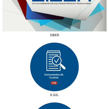
SIBER
II.GG.