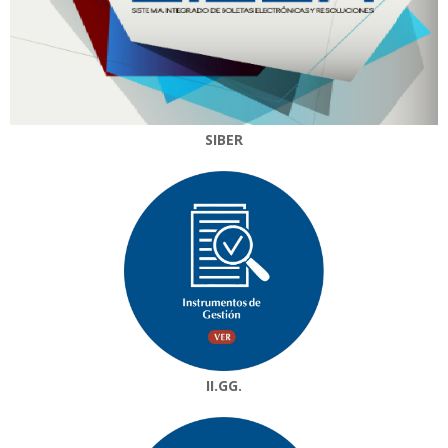
SIBER
II.GG.