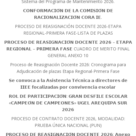
Sistema del Programa de Mantenimiento 2026.
𝗖𝗢𝗡𝗙𝗢𝗥𝗠𝗔𝗖𝗜𝗢́𝗡 𝗗𝗘 𝗟𝗔 𝗖𝗢𝗠𝗜𝗦𝗜𝗢́𝗡 𝗗𝗘
𝗥𝗔𝗖𝗜𝗢𝗡𝗔𝗟𝗜𝗭𝗔𝗖𝗜𝗢́𝗡 𝗖𝗢𝗥𝗔 𝗜𝗘.
PROCESO DE REASIGNACIÓN DOCENTE 2026-ETAPA
REGIONAL-PRIMERA FASE-LISTA DE PLAZAS
𝗣𝗥𝗢𝗖𝗘𝗦𝗢 𝗗𝗘 𝗥𝗘𝗔𝗦𝗜𝗚𝗡𝗔𝗖𝗜𝗢́𝗡 𝗗𝗢𝗖𝗘𝗡𝗧𝗘 𝟮𝟬𝟮𝟲 – 𝗘𝗧𝗔𝗣𝗔
𝗥𝗘𝗚𝗜𝗢𝗡𝗔𝗟 – 𝗣𝗥𝗜𝗠𝗘𝗥𝗔 𝗙𝗔𝗦𝗘 CUADRO DE MERITO FINAL
GENERAL ANEXO 10
Proceso de Reasignación Docente 2026: Cronograma para
Adjudicación de plazas Etapa Regional-Primera Fase
𝗦𝗲 𝗰𝗼𝗻𝘃𝗼𝗰𝗮 𝗮 𝗹𝗮 𝗔𝘀𝗶𝘀𝘁𝗲𝗻𝗰𝗶𝗮 𝗧𝗲́𝗰𝗻𝗶𝗰𝗮 𝗮 𝗱𝗶𝗿𝗲𝗰𝘁𝗼𝗿𝗲𝘀 𝗱𝗲
𝗜𝗜𝗘𝗘 𝗳𝗼𝗰𝗮𝗹𝗶𝘇𝗮𝗱𝗮𝘀 𝗽𝗼𝗿 𝗰𝗼𝗻𝘃𝗶𝘃𝗲𝗻𝗰𝗶𝗮 𝗲𝘀𝗰𝗼𝗹𝗮𝗿
𝗥𝗢𝗟 𝗗𝗘 𝗣𝗔𝗥𝗧𝗜𝗖𝗜𝗣𝗔𝗖𝗜𝗢́𝗡: 𝗚𝗥𝗔𝗡 𝗗𝗘𝗦𝗙𝗜𝗟𝗘 𝗘𝗦𝗖𝗢𝗟𝗔𝗥
«𝗖𝗔𝗠𝗣𝗘𝗢́𝗡 𝗗𝗘 𝗖𝗔𝗠𝗣𝗘𝗢𝗡𝗘𝗦» 𝗨𝗚𝗘𝗟 𝗔𝗥𝗘𝗤𝗨𝗜𝗣𝗔 𝗦𝗨𝗥
𝟮𝟬𝟮𝟲
PROCESO DE CONTRATO DOCENTE 2026, MODALIDAD:
PRUEBA ÚNICA NACIONAL (PUN)
𝗣𝗥𝗢𝗖𝗘𝗦𝗢 𝗗𝗘 𝗥𝗘𝗔𝗦𝗜𝗚𝗡𝗔𝗖𝗜𝗢́𝗡 𝗗𝗢𝗖𝗘𝗡𝗧𝗘 𝟮𝟬𝟮𝟲: 𝗔𝗻𝗲𝘅𝗼