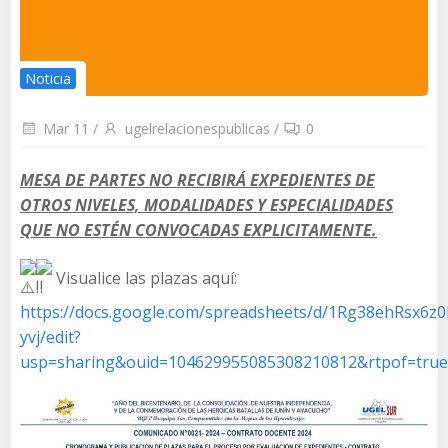
Noticia
Mar 11
/
ugelrelacionespublicas
/
0
MESA DE PARTES NO RECIBIRÁ EXPEDIENTES DE
OTROS NIVELES, MODALIDADES Y ESPECIALIDADES
QUE NO ESTÉN CONVOCADAS EXPLICITAMENTE.
Visualice las plazas aquí:
https://docs.google.com/spreadsheets/d/1Rg38ehRs
yvj/edit?
usp=sharing&ouid=104629955085308210812&rtpof=true