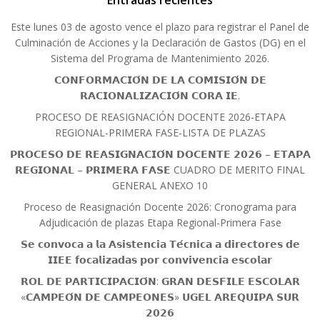
Este lunes 03 de agosto vence el plazo para registrar el Panel de
Culminación de Acciones y la Declaración de Gastos (DG) en el
Sistema del Programa de Mantenimiento 2026.
𝗖𝗢𝗡𝗙𝗢𝗥𝗠𝗔𝗖𝗜𝗢́𝗡 𝗗𝗘 𝗟𝗔 𝗖𝗢𝗠𝗜𝗦𝗜𝗢́𝗡 𝗗𝗘
𝗥𝗔𝗖𝗜𝗢𝗡𝗔𝗟𝗜𝗭𝗔𝗖𝗜𝗢́𝗡 𝗖𝗢𝗥𝗔 𝗜𝗘.
PROCESO DE REASIGNACIÓN DOCENTE 2026-ETAPA
REGIONAL-PRIMERA FASE-LISTA DE PLAZAS
𝗣𝗥𝗢𝗖𝗘𝗦𝗢 𝗗𝗘 𝗥𝗘𝗔𝗦𝗜𝗚𝗡𝗔𝗖𝗜𝗢́𝗡 𝗗𝗢𝗖𝗘𝗡𝗧𝗘 𝟮𝟬𝟮𝟲 – 𝗘𝗧𝗔𝗣𝗔
𝗥𝗘𝗚𝗜𝗢𝗡𝗔𝗟 – 𝗣𝗥𝗜𝗠𝗘𝗥𝗔 𝗙𝗔𝗦𝗘 CUADRO DE MERITO FINAL
GENERAL ANEXO 10
Proceso de Reasignación Docente 2026: Cronograma para
Adjudicación de plazas Etapa Regional-Primera Fase
𝗦𝗲 𝗰𝗼𝗻𝘃𝗼𝗰𝗮 𝗮 𝗹𝗮 𝗔𝘀𝗶𝘀𝘁𝗲𝗻𝗰𝗶𝗮 𝗧𝗲́𝗰𝗻𝗶𝗰𝗮 𝗮 𝗱𝗶𝗿𝗲𝗰𝘁𝗼𝗿𝗲𝘀 𝗱𝗲
𝗜𝗜𝗘𝗘 𝗳𝗼𝗰𝗮𝗹𝗶𝘇𝗮𝗱𝗮𝘀 𝗽𝗼𝗿 𝗰𝗼𝗻𝘃𝗶𝘃𝗲𝗻𝗰𝗶𝗮 𝗲𝘀𝗰𝗼𝗹𝗮𝗿
𝗥𝗢𝗟 𝗗𝗘 𝗣𝗔𝗥𝗧𝗜𝗖𝗜𝗣𝗔𝗖𝗜𝗢́𝗡: 𝗚𝗥𝗔𝗡 𝗗𝗘𝗦𝗙𝗜𝗟𝗘 𝗘𝗦𝗖𝗢𝗟𝗔𝗥
«𝗖𝗔𝗠𝗣𝗘𝗢́𝗡 𝗗𝗘 𝗖𝗔𝗠𝗣𝗘𝗢𝗡𝗘𝗦» 𝗨𝗚𝗘𝗟 𝗔𝗥𝗘𝗤𝗨𝗜𝗣𝗔 𝗦𝗨𝗥
𝟮𝟬𝟮𝟲