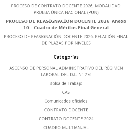
PROCESO DE CONTRATO DOCENTE 2026, MODALIDAD:
PRUEBA ÚNICA NACIONAL (PUN)
𝗣𝗥𝗢𝗖𝗘𝗦𝗢 𝗗𝗘 𝗥𝗘𝗔𝗦𝗜𝗚𝗡𝗔𝗖𝗜𝗢́𝗡 𝗗𝗢𝗖𝗘𝗡𝗧𝗘 𝟮𝟬𝟮𝟲: 𝗔𝗻𝗲𝘅𝗼
𝟭𝟬 – 𝗖𝘂𝗮𝗱𝗿𝗼 𝗱𝗲 𝗠𝗲́𝗿𝗶𝘁𝗼𝘀 𝗙𝗶𝗻𝗮𝗹 𝗚𝗲𝗻𝗲𝗿𝗮𝗹
PROCESO DE REASIGNACIÓN DOCENTE 2026: RELACIÓN FINAL
DE PLAZAS POR NIVELES
Categorías
ASCENSO DE PERSONAL ADMINISTRATIVO DEL RÈGIMEN
LABORAL DEL D.L. N° 276
Bolsa de Trabajo
CAS
Comunicados oficiales
CONTRATO DOCENTE
CONTRATO DOCENTE 2024
CUADRO MULTIANUAL