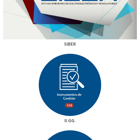
SIBER
II.GG.