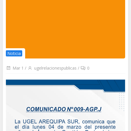
Noticia
Mar 1
/
ugelrelacionespublicas
/
0