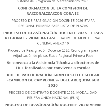
Sistema del Programa de Mantenimiento 2026.
𝗖𝗢𝗡𝗙𝗢𝗥𝗠𝗔𝗖𝗜𝗢́𝗡 𝗗𝗘 𝗟𝗔 𝗖𝗢𝗠𝗜𝗦𝗜𝗢́𝗡 𝗗𝗘
𝗥𝗔𝗖𝗜𝗢𝗡𝗔𝗟𝗜𝗭𝗔𝗖𝗜𝗢́𝗡 𝗖𝗢𝗥𝗔 𝗜𝗘.
PROCESO DE REASIGNACIÓN DOCENTE 2026-ETAPA
REGIONAL-PRIMERA FASE-LISTA DE PLAZAS
𝗣𝗥𝗢𝗖𝗘𝗦𝗢 𝗗𝗘 𝗥𝗘𝗔𝗦𝗜𝗚𝗡𝗔𝗖𝗜𝗢́𝗡 𝗗𝗢𝗖𝗘𝗡𝗧𝗘 𝟮𝟬𝟮𝟲 – 𝗘𝗧𝗔𝗣𝗔
𝗥𝗘𝗚𝗜𝗢𝗡𝗔𝗟 – 𝗣𝗥𝗜𝗠𝗘𝗥𝗔 𝗙𝗔𝗦𝗘 CUADRO DE MERITO FINAL
GENERAL ANEXO 10
Proceso de Reasignación Docente 2026: Cronograma para
Adjudicación de plazas Etapa Regional-Primera Fase
𝗦𝗲 𝗰𝗼𝗻𝘃𝗼𝗰𝗮 𝗮 𝗹𝗮 𝗔𝘀𝗶𝘀𝘁𝗲𝗻𝗰𝗶𝗮 𝗧𝗲́𝗰𝗻𝗶𝗰𝗮 𝗮 𝗱𝗶𝗿𝗲𝗰𝘁𝗼𝗿𝗲𝘀 𝗱𝗲
𝗜𝗜𝗘𝗘 𝗳𝗼𝗰𝗮𝗹𝗶𝘇𝗮𝗱𝗮𝘀 𝗽𝗼𝗿 𝗰𝗼𝗻𝘃𝗶𝘃𝗲𝗻𝗰𝗶𝗮 𝗲𝘀𝗰𝗼𝗹𝗮𝗿
𝗥𝗢𝗟 𝗗𝗘 𝗣𝗔𝗥𝗧𝗜𝗖𝗜𝗣𝗔𝗖𝗜𝗢́𝗡: 𝗚𝗥𝗔𝗡 𝗗𝗘𝗦𝗙𝗜𝗟𝗘 𝗘𝗦𝗖𝗢𝗟𝗔𝗥
«𝗖𝗔𝗠𝗣𝗘𝗢́𝗡 𝗗𝗘 𝗖𝗔𝗠𝗣𝗘𝗢𝗡𝗘𝗦» 𝗨𝗚𝗘𝗟 𝗔𝗥𝗘𝗤𝗨𝗜𝗣𝗔 𝗦𝗨𝗥
𝟮𝟬𝟮𝟲
PROCESO DE CONTRATO DOCENTE 2026, MODALIDAD:
PRUEBA ÚNICA NACIONAL (PUN)
𝗣𝗥𝗢𝗖𝗘𝗦𝗢 𝗗𝗘 𝗥𝗘𝗔𝗦𝗜𝗚𝗡𝗔𝗖𝗜𝗢́𝗡 𝗗𝗢𝗖𝗘𝗡𝗧𝗘 𝟮𝟬𝟮𝟲: 𝗔𝗻𝗲𝘅𝗼