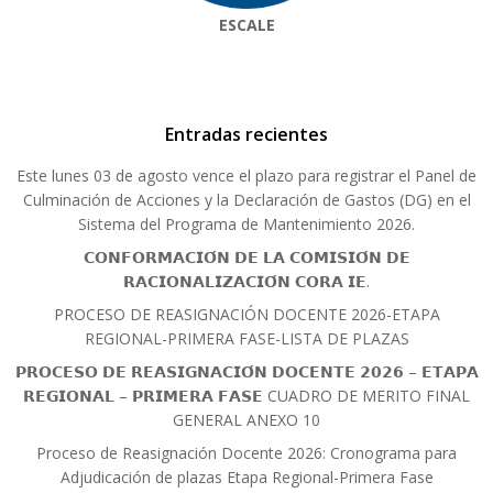
ESCALE
Entradas recientes
Este lunes 03 de agosto vence el plazo para registrar el Panel de
Culminación de Acciones y la Declaración de Gastos (DG) en el
Sistema del Programa de Mantenimiento 2026.
𝗖𝗢𝗡𝗙𝗢𝗥𝗠𝗔𝗖𝗜𝗢́𝗡 𝗗𝗘 𝗟𝗔 𝗖𝗢𝗠𝗜𝗦𝗜𝗢́𝗡 𝗗𝗘
𝗥𝗔𝗖𝗜𝗢𝗡𝗔𝗟𝗜𝗭𝗔𝗖𝗜𝗢́𝗡 𝗖𝗢𝗥𝗔 𝗜𝗘.
PROCESO DE REASIGNACIÓN DOCENTE 2026-ETAPA
REGIONAL-PRIMERA FASE-LISTA DE PLAZAS
𝗣𝗥𝗢𝗖𝗘𝗦𝗢 𝗗𝗘 𝗥𝗘𝗔𝗦𝗜𝗚𝗡𝗔𝗖𝗜𝗢́𝗡 𝗗𝗢𝗖𝗘𝗡𝗧𝗘 𝟮𝟬𝟮𝟲 – 𝗘𝗧𝗔𝗣𝗔
𝗥𝗘𝗚𝗜𝗢𝗡𝗔𝗟 – 𝗣𝗥𝗜𝗠𝗘𝗥𝗔 𝗙𝗔𝗦𝗘 CUADRO DE MERITO FINAL
GENERAL ANEXO 10
Proceso de Reasignación Docente 2026: Cronograma para
Adjudicación de plazas Etapa Regional-Primera Fase