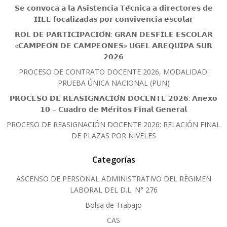
𝗦𝗲 𝗰𝗼𝗻𝘃𝗼𝗰𝗮 𝗮 𝗹𝗮 𝗔𝘀𝗶𝘀𝘁𝗲𝗻𝗰𝗶𝗮 𝗧𝗲́𝗰𝗻𝗶𝗰𝗮 𝗮 𝗱𝗶𝗿𝗲𝗰𝘁𝗼𝗿𝗲𝘀 𝗱𝗲
𝗜𝗜𝗘𝗘 𝗳𝗼𝗰𝗮𝗹𝗶𝘇𝗮𝗱𝗮𝘀 𝗽𝗼𝗿 𝗰𝗼𝗻𝘃𝗶𝘃𝗲𝗻𝗰𝗶𝗮 𝗲𝘀𝗰𝗼𝗹𝗮𝗿
𝗥𝗢𝗟 𝗗𝗘 𝗣𝗔𝗥𝗧𝗜𝗖𝗜𝗣𝗔𝗖𝗜𝗢́𝗡: 𝗚𝗥𝗔𝗡 𝗗𝗘𝗦𝗙𝗜𝗟𝗘 𝗘𝗦𝗖𝗢𝗟𝗔𝗥
«𝗖𝗔𝗠𝗣𝗘𝗢́𝗡 𝗗𝗘 𝗖𝗔𝗠𝗣𝗘𝗢𝗡𝗘𝗦» 𝗨𝗚𝗘𝗟 𝗔𝗥𝗘𝗤𝗨𝗜𝗣𝗔 𝗦𝗨𝗥
𝟮𝟬𝟮𝟲
PROCESO DE CONTRATO DOCENTE 2026, MODALIDAD:
PRUEBA ÚNICA NACIONAL (PUN)
𝗣𝗥𝗢𝗖𝗘𝗦𝗢 𝗗𝗘 𝗥𝗘𝗔𝗦𝗜𝗚𝗡𝗔𝗖𝗜𝗢́𝗡 𝗗𝗢𝗖𝗘𝗡𝗧𝗘 𝟮𝟬𝟮𝟲: 𝗔𝗻𝗲𝘅𝗼
𝟭𝟬 – 𝗖𝘂𝗮𝗱𝗿𝗼 𝗱𝗲 𝗠𝗲́𝗿𝗶𝘁𝗼𝘀 𝗙𝗶𝗻𝗮𝗹 𝗚𝗲𝗻𝗲𝗿𝗮𝗹
PROCESO DE REASIGNACIÓN DOCENTE 2026: RELACIÓN FINAL
DE PLAZAS POR NIVELES
Categorías
ASCENSO DE PERSONAL ADMINISTRATIVO DEL RÈGIMEN
LABORAL DEL D.L. N° 276
Bolsa de Trabajo
CAS