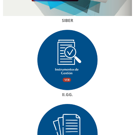
SIBER
II.GG.