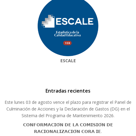
ESCALE
Entradas recientes
Este lunes 03 de agosto vence el plazo para registrar el Panel de
Culminación de Acciones y la Declaración de Gastos (DG) en el
Sistema del Programa de Mantenimiento 2026.
𝗖𝗢𝗡𝗙𝗢𝗥𝗠𝗔𝗖𝗜𝗢́𝗡 𝗗𝗘 𝗟𝗔 𝗖𝗢𝗠𝗜𝗦𝗜𝗢́𝗡 𝗗𝗘
𝗥𝗔𝗖𝗜𝗢𝗡𝗔𝗟𝗜𝗭𝗔𝗖𝗜𝗢́𝗡 𝗖𝗢𝗥𝗔 𝗜𝗘.