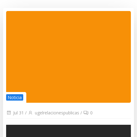
Noticia
Jul 31
/
ugelrelacionespublicas
/
0