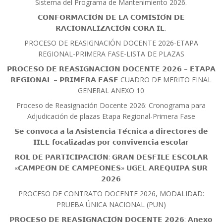
Sistema del Programa de Mantenimiento 2026.
𝗖𝗢𝗡𝗙𝗢𝗥𝗠𝗔𝗖𝗜𝗢́𝗡 𝗗𝗘 𝗟𝗔 𝗖𝗢𝗠𝗜𝗦𝗜𝗢́𝗡 𝗗𝗘
𝗥𝗔𝗖𝗜𝗢𝗡𝗔𝗟𝗜𝗭𝗔𝗖𝗜𝗢́𝗡 𝗖𝗢𝗥𝗔 𝗜𝗘.
PROCESO DE REASIGNACIÓN DOCENTE 2026-ETAPA
REGIONAL-PRIMERA FASE-LISTA DE PLAZAS
𝗣𝗥𝗢𝗖𝗘𝗦𝗢 𝗗𝗘 𝗥𝗘𝗔𝗦𝗜𝗚𝗡𝗔𝗖𝗜𝗢́𝗡 𝗗𝗢𝗖𝗘𝗡𝗧𝗘 𝟮𝟬𝟮𝟲 – 𝗘𝗧𝗔𝗣𝗔
𝗥𝗘𝗚𝗜𝗢𝗡𝗔𝗟 – 𝗣𝗥𝗜𝗠𝗘𝗥𝗔 𝗙𝗔𝗦𝗘 CUADRO DE MERITO FINAL
GENERAL ANEXO 10
Proceso de Reasignación Docente 2026: Cronograma para
Adjudicación de plazas Etapa Regional-Primera Fase
𝗦𝗲 𝗰𝗼𝗻𝘃𝗼𝗰𝗮 𝗮 𝗹𝗮 𝗔𝘀𝗶𝘀𝘁𝗲𝗻𝗰𝗶𝗮 𝗧𝗲́𝗰𝗻𝗶𝗰𝗮 𝗮 𝗱𝗶𝗿𝗲𝗰𝘁𝗼𝗿𝗲𝘀 𝗱𝗲
𝗜𝗜𝗘𝗘 𝗳𝗼𝗰𝗮𝗹𝗶𝘇𝗮𝗱𝗮𝘀 𝗽𝗼𝗿 𝗰𝗼𝗻𝘃𝗶𝘃𝗲𝗻𝗰𝗶𝗮 𝗲𝘀𝗰𝗼𝗹𝗮𝗿
𝗥𝗢𝗟 𝗗𝗘 𝗣𝗔𝗥𝗧𝗜𝗖𝗜𝗣𝗔𝗖𝗜𝗢́𝗡: 𝗚𝗥𝗔𝗡 𝗗𝗘𝗦𝗙𝗜𝗟𝗘 𝗘𝗦𝗖𝗢𝗟𝗔𝗥
«𝗖𝗔𝗠𝗣𝗘𝗢́𝗡 𝗗𝗘 𝗖𝗔𝗠𝗣𝗘𝗢𝗡𝗘𝗦» 𝗨𝗚𝗘𝗟 𝗔𝗥𝗘𝗤𝗨𝗜𝗣𝗔 𝗦𝗨𝗥
𝟮𝟬𝟮𝟲
PROCESO DE CONTRATO DOCENTE 2026, MODALIDAD:
PRUEBA ÚNICA NACIONAL (PUN)
𝗣𝗥𝗢𝗖𝗘𝗦𝗢 𝗗𝗘 𝗥𝗘𝗔𝗦𝗜𝗚𝗡𝗔𝗖𝗜𝗢́𝗡 𝗗𝗢𝗖𝗘𝗡𝗧𝗘 𝟮𝟬𝟮𝟲: 𝗔𝗻𝗲𝘅𝗼