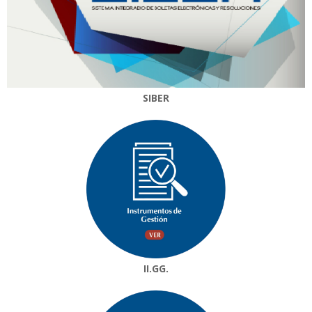
SIBER
II.GG.