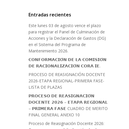
Entradas recientes
Este lunes 03 de agosto vence el plazo
para registrar el Panel de Culminación de
Acciones y la Declaración de Gastos (DG)
en el Sistema del Programa de
Mantenimiento 2026.
𝗖𝗢𝗡𝗙𝗢𝗥𝗠𝗔𝗖𝗜𝗢́𝗡 𝗗𝗘 𝗟𝗔 𝗖𝗢𝗠𝗜𝗦𝗜𝗢́𝗡
𝗗𝗘 𝗥𝗔𝗖𝗜𝗢𝗡𝗔𝗟𝗜𝗭𝗔𝗖𝗜𝗢́𝗡 𝗖𝗢𝗥𝗔 𝗜𝗘.
PROCESO DE REASIGNACIÓN DOCENTE
2026-ETAPA REGIONAL-PRIMERA FASE-
LISTA DE PLAZAS
𝗣𝗥𝗢𝗖𝗘𝗦𝗢 𝗗𝗘 𝗥𝗘𝗔𝗦𝗜𝗚𝗡𝗔𝗖𝗜𝗢́𝗡
𝗗𝗢𝗖𝗘𝗡𝗧𝗘 𝟮𝟬𝟮𝟲 – 𝗘𝗧𝗔𝗣𝗔 𝗥𝗘𝗚𝗜𝗢𝗡𝗔𝗟
– 𝗣𝗥𝗜𝗠𝗘𝗥𝗔 𝗙𝗔𝗦𝗘 CUADRO DE MERITO
FINAL GENERAL ANEXO 10
Proceso de Reasignación Docente 2026: