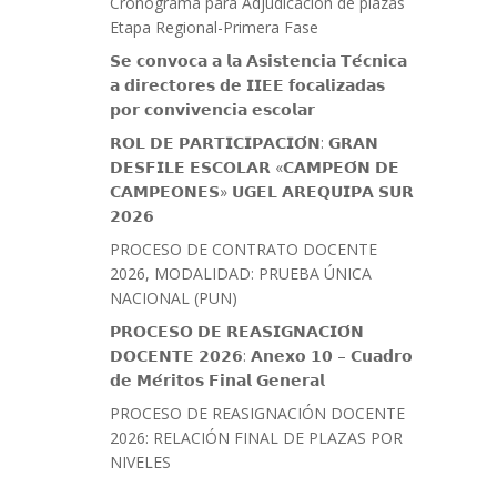
Cronograma para Adjudicación de plazas
Etapa Regional-Primera Fase
𝗦𝗲 𝗰𝗼𝗻𝘃𝗼𝗰𝗮 𝗮 𝗹𝗮 𝗔𝘀𝗶𝘀𝘁𝗲𝗻𝗰𝗶𝗮 𝗧𝗲́𝗰𝗻𝗶𝗰𝗮
𝗮 𝗱𝗶𝗿𝗲𝗰𝘁𝗼𝗿𝗲𝘀 𝗱𝗲 𝗜𝗜𝗘𝗘 𝗳𝗼𝗰𝗮𝗹𝗶𝘇𝗮𝗱𝗮𝘀
𝗽𝗼𝗿 𝗰𝗼𝗻𝘃𝗶𝘃𝗲𝗻𝗰𝗶𝗮 𝗲𝘀𝗰𝗼𝗹𝗮𝗿
𝗥𝗢𝗟 𝗗𝗘 𝗣𝗔𝗥𝗧𝗜𝗖𝗜𝗣𝗔𝗖𝗜𝗢́𝗡: 𝗚𝗥𝗔𝗡
𝗗𝗘𝗦𝗙𝗜𝗟𝗘 𝗘𝗦𝗖𝗢𝗟𝗔𝗥 «𝗖𝗔𝗠𝗣𝗘𝗢́𝗡 𝗗𝗘
𝗖𝗔𝗠𝗣𝗘𝗢𝗡𝗘𝗦» 𝗨𝗚𝗘𝗟 𝗔𝗥𝗘𝗤𝗨𝗜𝗣𝗔 𝗦𝗨𝗥
𝟮𝟬𝟮𝟲
PROCESO DE CONTRATO DOCENTE
2026, MODALIDAD: PRUEBA ÚNICA
NACIONAL (PUN)
𝗣𝗥𝗢𝗖𝗘𝗦𝗢 𝗗𝗘 𝗥𝗘𝗔𝗦𝗜𝗚𝗡𝗔𝗖𝗜𝗢́𝗡
𝗗𝗢𝗖𝗘𝗡𝗧𝗘 𝟮𝟬𝟮𝟲: 𝗔𝗻𝗲𝘅𝗼 𝟭𝟬 – 𝗖𝘂𝗮𝗱𝗿𝗼
𝗱𝗲 𝗠𝗲́𝗿𝗶𝘁𝗼𝘀 𝗙𝗶𝗻𝗮𝗹 𝗚𝗲𝗻𝗲𝗿𝗮𝗹
PROCESO DE REASIGNACIÓN DOCENTE
2026: RELACIÓN FINAL DE PLAZAS POR
NIVELES