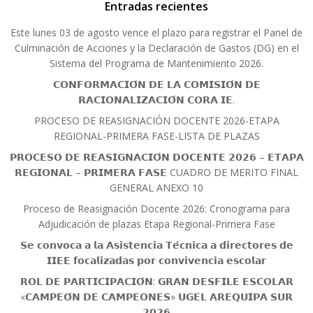
Entradas recientes
Este lunes 03 de agosto vence el plazo para registrar el Panel de
Culminación de Acciones y la Declaración de Gastos (DG) en el
Sistema del Programa de Mantenimiento 2026.
𝗖𝗢𝗡𝗙𝗢𝗥𝗠𝗔𝗖𝗜𝗢́𝗡 𝗗𝗘 𝗟𝗔 𝗖𝗢𝗠𝗜𝗦𝗜𝗢́𝗡 𝗗𝗘
𝗥𝗔𝗖𝗜𝗢𝗡𝗔𝗟𝗜𝗭𝗔𝗖𝗜𝗢́𝗡 𝗖𝗢𝗥𝗔 𝗜𝗘.
PROCESO DE REASIGNACIÓN DOCENTE 2026-ETAPA
REGIONAL-PRIMERA FASE-LISTA DE PLAZAS
𝗣𝗥𝗢𝗖𝗘𝗦𝗢 𝗗𝗘 𝗥𝗘𝗔𝗦𝗜𝗚𝗡𝗔𝗖𝗜𝗢́𝗡 𝗗𝗢𝗖𝗘𝗡𝗧𝗘 𝟮𝟬𝟮𝟲 – 𝗘𝗧𝗔𝗣𝗔
𝗥𝗘𝗚𝗜𝗢𝗡𝗔𝗟 – 𝗣𝗥𝗜𝗠𝗘𝗥𝗔 𝗙𝗔𝗦𝗘 CUADRO DE MERITO FINAL
GENERAL ANEXO 10
Proceso de Reasignación Docente 2026: Cronograma para
Adjudicación de plazas Etapa Regional-Primera Fase
𝗦𝗲 𝗰𝗼𝗻𝘃𝗼𝗰𝗮 𝗮 𝗹𝗮 𝗔𝘀𝗶𝘀𝘁𝗲𝗻𝗰𝗶𝗮 𝗧𝗲́𝗰𝗻𝗶𝗰𝗮 𝗮 𝗱𝗶𝗿𝗲𝗰𝘁𝗼𝗿𝗲𝘀 𝗱𝗲
𝗜𝗜𝗘𝗘 𝗳𝗼𝗰𝗮𝗹𝗶𝘇𝗮𝗱𝗮𝘀 𝗽𝗼𝗿 𝗰𝗼𝗻𝘃𝗶𝘃𝗲𝗻𝗰𝗶𝗮 𝗲𝘀𝗰𝗼𝗹𝗮𝗿
𝗥𝗢𝗟 𝗗𝗘 𝗣𝗔𝗥𝗧𝗜𝗖𝗜𝗣𝗔𝗖𝗜𝗢́𝗡: 𝗚𝗥𝗔𝗡 𝗗𝗘𝗦𝗙𝗜𝗟𝗘 𝗘𝗦𝗖𝗢𝗟𝗔𝗥
«𝗖𝗔𝗠𝗣𝗘𝗢́𝗡 𝗗𝗘 𝗖𝗔𝗠𝗣𝗘𝗢𝗡𝗘𝗦» 𝗨𝗚𝗘𝗟 𝗔𝗥𝗘𝗤𝗨𝗜𝗣𝗔 𝗦𝗨𝗥
𝟮𝟬𝟮𝟲