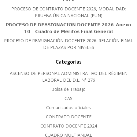
PROCESO DE CONTRATO DOCENTE 2026, MODALIDAD:
PRUEBA ÚNICA NACIONAL (PUN)
𝗣𝗥𝗢𝗖𝗘𝗦𝗢 𝗗𝗘 𝗥𝗘𝗔𝗦𝗜𝗚𝗡𝗔𝗖𝗜𝗢́𝗡 𝗗𝗢𝗖𝗘𝗡𝗧𝗘 𝟮𝟬𝟮𝟲: 𝗔𝗻𝗲𝘅𝗼
𝟭𝟬 – 𝗖𝘂𝗮𝗱𝗿𝗼 𝗱𝗲 𝗠𝗲́𝗿𝗶𝘁𝗼𝘀 𝗙𝗶𝗻𝗮𝗹 𝗚𝗲𝗻𝗲𝗿𝗮𝗹
PROCESO DE REASIGNACIÓN DOCENTE 2026: RELACIÓN FINAL
DE PLAZAS POR NIVELES
Categorías
ASCENSO DE PERSONAL ADMINISTRATIVO DEL RÈGIMEN
LABORAL DEL D.L. N° 276
Bolsa de Trabajo
CAS
Comunicados oficiales
CONTRATO DOCENTE
CONTRATO DOCENTE 2024
CUADRO MULTIANUAL