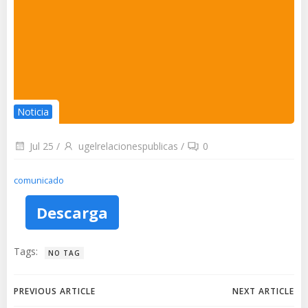
Noticia
Jul 25
/
ugelrelacionespublicas
/
0
comunicado
Descarga
Tags:
NO TAG
Navegación
Navegación
PREVIOUS ARTICLE
NEXT ARTICLE