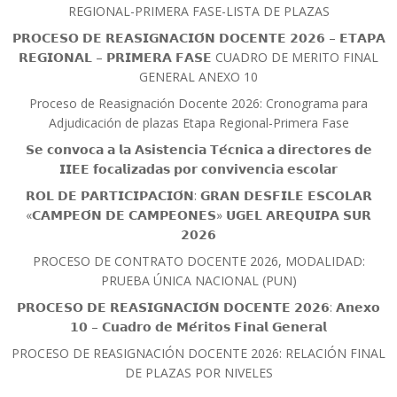
REGIONAL-PRIMERA FASE-LISTA DE PLAZAS
𝗣𝗥𝗢𝗖𝗘𝗦𝗢 𝗗𝗘 𝗥𝗘𝗔𝗦𝗜𝗚𝗡𝗔𝗖𝗜𝗢́𝗡 𝗗𝗢𝗖𝗘𝗡𝗧𝗘 𝟮𝟬𝟮𝟲 – 𝗘𝗧𝗔𝗣𝗔
𝗥𝗘𝗚𝗜𝗢𝗡𝗔𝗟 – 𝗣𝗥𝗜𝗠𝗘𝗥𝗔 𝗙𝗔𝗦𝗘 CUADRO DE MERITO FINAL
GENERAL ANEXO 10
Proceso de Reasignación Docente 2026: Cronograma para
Adjudicación de plazas Etapa Regional-Primera Fase
𝗦𝗲 𝗰𝗼𝗻𝘃𝗼𝗰𝗮 𝗮 𝗹𝗮 𝗔𝘀𝗶𝘀𝘁𝗲𝗻𝗰𝗶𝗮 𝗧𝗲́𝗰𝗻𝗶𝗰𝗮 𝗮 𝗱𝗶𝗿𝗲𝗰𝘁𝗼𝗿𝗲𝘀 𝗱𝗲
𝗜𝗜𝗘𝗘 𝗳𝗼𝗰𝗮𝗹𝗶𝘇𝗮𝗱𝗮𝘀 𝗽𝗼𝗿 𝗰𝗼𝗻𝘃𝗶𝘃𝗲𝗻𝗰𝗶𝗮 𝗲𝘀𝗰𝗼𝗹𝗮𝗿
𝗥𝗢𝗟 𝗗𝗘 𝗣𝗔𝗥𝗧𝗜𝗖𝗜𝗣𝗔𝗖𝗜𝗢́𝗡: 𝗚𝗥𝗔𝗡 𝗗𝗘𝗦𝗙𝗜𝗟𝗘 𝗘𝗦𝗖𝗢𝗟𝗔𝗥
«𝗖𝗔𝗠𝗣𝗘𝗢́𝗡 𝗗𝗘 𝗖𝗔𝗠𝗣𝗘𝗢𝗡𝗘𝗦» 𝗨𝗚𝗘𝗟 𝗔𝗥𝗘𝗤𝗨𝗜𝗣𝗔 𝗦𝗨𝗥
𝟮𝟬𝟮𝟲
PROCESO DE CONTRATO DOCENTE 2026, MODALIDAD:
PRUEBA ÚNICA NACIONAL (PUN)
𝗣𝗥𝗢𝗖𝗘𝗦𝗢 𝗗𝗘 𝗥𝗘𝗔𝗦𝗜𝗚𝗡𝗔𝗖𝗜𝗢́𝗡 𝗗𝗢𝗖𝗘𝗡𝗧𝗘 𝟮𝟬𝟮𝟲: 𝗔𝗻𝗲𝘅𝗼
𝟭𝟬 – 𝗖𝘂𝗮𝗱𝗿𝗼 𝗱𝗲 𝗠𝗲́𝗿𝗶𝘁𝗼𝘀 𝗙𝗶𝗻𝗮𝗹 𝗚𝗲𝗻𝗲𝗿𝗮𝗹
PROCESO DE REASIGNACIÓN DOCENTE 2026: RELACIÓN FINAL
DE PLAZAS POR NIVELES