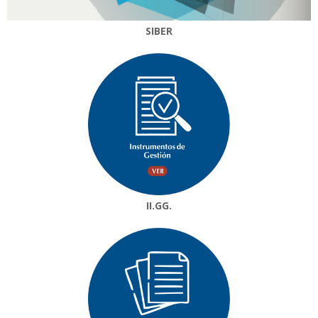
SIBER
II.GG.