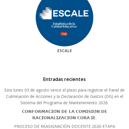
ESCALE
Entradas recientes
Este lunes 03 de agosto vence el plazo para registrar el Panel de
Culminación de Acciones y la Declaración de Gastos (DG) en el
Sistema del Programa de Mantenimiento 2026.
𝗖𝗢𝗡𝗙𝗢𝗥𝗠𝗔𝗖𝗜𝗢́𝗡 𝗗𝗘 𝗟𝗔 𝗖𝗢𝗠𝗜𝗦𝗜𝗢́𝗡 𝗗𝗘
𝗥𝗔𝗖𝗜𝗢𝗡𝗔𝗟𝗜𝗭𝗔𝗖𝗜𝗢́𝗡 𝗖𝗢𝗥𝗔 𝗜𝗘.
PROCESO DE REASIGNACIÓN DOCENTE 2026-ETAPA