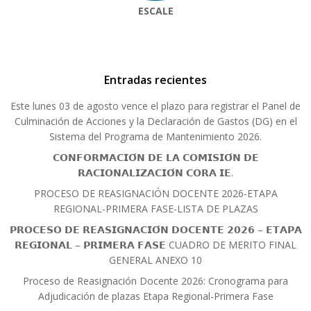
ESCALE
Entradas recientes
Este lunes 03 de agosto vence el plazo para registrar el Panel de
Culminación de Acciones y la Declaración de Gastos (DG) en el
Sistema del Programa de Mantenimiento 2026.
𝗖𝗢𝗡𝗙𝗢𝗥𝗠𝗔𝗖𝗜𝗢́𝗡 𝗗𝗘 𝗟𝗔 𝗖𝗢𝗠𝗜𝗦𝗜𝗢́𝗡 𝗗𝗘
𝗥𝗔𝗖𝗜𝗢𝗡𝗔𝗟𝗜𝗭𝗔𝗖𝗜𝗢́𝗡 𝗖𝗢𝗥𝗔 𝗜𝗘.
PROCESO DE REASIGNACIÓN DOCENTE 2026-ETAPA
REGIONAL-PRIMERA FASE-LISTA DE PLAZAS
𝗣𝗥𝗢𝗖𝗘𝗦𝗢 𝗗𝗘 𝗥𝗘𝗔𝗦𝗜𝗚𝗡𝗔𝗖𝗜𝗢́𝗡 𝗗𝗢𝗖𝗘𝗡𝗧𝗘 𝟮𝟬𝟮𝟲 – 𝗘𝗧𝗔𝗣𝗔
𝗥𝗘𝗚𝗜𝗢𝗡𝗔𝗟 – 𝗣𝗥𝗜𝗠𝗘𝗥𝗔 𝗙𝗔𝗦𝗘 CUADRO DE MERITO FINAL
GENERAL ANEXO 10
Proceso de Reasignación Docente 2026: Cronograma para
Adjudicación de plazas Etapa Regional-Primera Fase