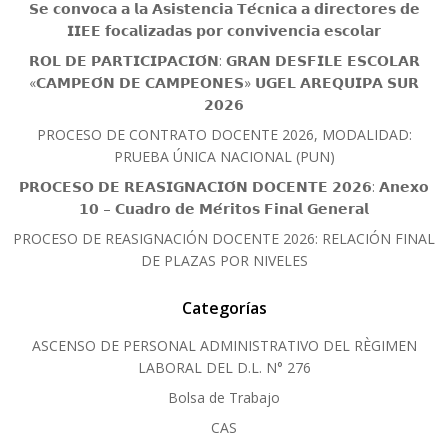
𝗦𝗲 𝗰𝗼𝗻𝘃𝗼𝗰𝗮 𝗮 𝗹𝗮 𝗔𝘀𝗶𝘀𝘁𝗲𝗻𝗰𝗶𝗮 𝗧𝗲́𝗰𝗻𝗶𝗰𝗮 𝗮 𝗱𝗶𝗿𝗲𝗰𝘁𝗼𝗿𝗲𝘀 𝗱𝗲
𝗜𝗜𝗘𝗘 𝗳𝗼𝗰𝗮𝗹𝗶𝘇𝗮𝗱𝗮𝘀 𝗽𝗼𝗿 𝗰𝗼𝗻𝘃𝗶𝘃𝗲𝗻𝗰𝗶𝗮 𝗲𝘀𝗰𝗼𝗹𝗮𝗿
𝗥𝗢𝗟 𝗗𝗘 𝗣𝗔𝗥𝗧𝗜𝗖𝗜𝗣𝗔𝗖𝗜𝗢́𝗡: 𝗚𝗥𝗔𝗡 𝗗𝗘𝗦𝗙𝗜𝗟𝗘 𝗘𝗦𝗖𝗢𝗟𝗔𝗥
«𝗖𝗔𝗠𝗣𝗘𝗢́𝗡 𝗗𝗘 𝗖𝗔𝗠𝗣𝗘𝗢𝗡𝗘𝗦» 𝗨𝗚𝗘𝗟 𝗔𝗥𝗘𝗤𝗨𝗜𝗣𝗔 𝗦𝗨𝗥
𝟮𝟬𝟮𝟲
PROCESO DE CONTRATO DOCENTE 2026, MODALIDAD:
PRUEBA ÚNICA NACIONAL (PUN)
𝗣𝗥𝗢𝗖𝗘𝗦𝗢 𝗗𝗘 𝗥𝗘𝗔𝗦𝗜𝗚𝗡𝗔𝗖𝗜𝗢́𝗡 𝗗𝗢𝗖𝗘𝗡𝗧𝗘 𝟮𝟬𝟮𝟲: 𝗔𝗻𝗲𝘅𝗼
𝟭𝟬 – 𝗖𝘂𝗮𝗱𝗿𝗼 𝗱𝗲 𝗠𝗲́𝗿𝗶𝘁𝗼𝘀 𝗙𝗶𝗻𝗮𝗹 𝗚𝗲𝗻𝗲𝗿𝗮𝗹
PROCESO DE REASIGNACIÓN DOCENTE 2026: RELACIÓN FINAL
DE PLAZAS POR NIVELES
Categorías
ASCENSO DE PERSONAL ADMINISTRATIVO DEL RÈGIMEN
LABORAL DEL D.L. N° 276
Bolsa de Trabajo
CAS