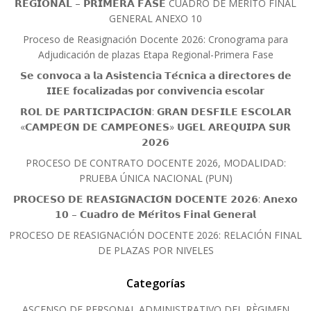
𝗥𝗘𝗚𝗜𝗢𝗡𝗔𝗟 – 𝗣𝗥𝗜𝗠𝗘𝗥𝗔 𝗙𝗔𝗦𝗘 CUADRO DE MERITO FINAL
GENERAL ANEXO 10
Proceso de Reasignación Docente 2026: Cronograma para
Adjudicación de plazas Etapa Regional-Primera Fase
𝗦𝗲 𝗰𝗼𝗻𝘃𝗼𝗰𝗮 𝗮 𝗹𝗮 𝗔𝘀𝗶𝘀𝘁𝗲𝗻𝗰𝗶𝗮 𝗧𝗲́𝗰𝗻𝗶𝗰𝗮 𝗮 𝗱𝗶𝗿𝗲𝗰𝘁𝗼𝗿𝗲𝘀 𝗱𝗲
𝗜𝗜𝗘𝗘 𝗳𝗼𝗰𝗮𝗹𝗶𝘇𝗮𝗱𝗮𝘀 𝗽𝗼𝗿 𝗰𝗼𝗻𝘃𝗶𝘃𝗲𝗻𝗰𝗶𝗮 𝗲𝘀𝗰𝗼𝗹𝗮𝗿
𝗥𝗢𝗟 𝗗𝗘 𝗣𝗔𝗥𝗧𝗜𝗖𝗜𝗣𝗔𝗖𝗜𝗢́𝗡: 𝗚𝗥𝗔𝗡 𝗗𝗘𝗦𝗙𝗜𝗟𝗘 𝗘𝗦𝗖𝗢𝗟𝗔𝗥
«𝗖𝗔𝗠𝗣𝗘𝗢́𝗡 𝗗𝗘 𝗖𝗔𝗠𝗣𝗘𝗢𝗡𝗘𝗦» 𝗨𝗚𝗘𝗟 𝗔𝗥𝗘𝗤𝗨𝗜𝗣𝗔 𝗦𝗨𝗥
𝟮𝟬𝟮𝟲
PROCESO DE CONTRATO DOCENTE 2026, MODALIDAD:
PRUEBA ÚNICA NACIONAL (PUN)
𝗣𝗥𝗢𝗖𝗘𝗦𝗢 𝗗𝗘 𝗥𝗘𝗔𝗦𝗜𝗚𝗡𝗔𝗖𝗜𝗢́𝗡 𝗗𝗢𝗖𝗘𝗡𝗧𝗘 𝟮𝟬𝟮𝟲: 𝗔𝗻𝗲𝘅𝗼
𝟭𝟬 – 𝗖𝘂𝗮𝗱𝗿𝗼 𝗱𝗲 𝗠𝗲́𝗿𝗶𝘁𝗼𝘀 𝗙𝗶𝗻𝗮𝗹 𝗚𝗲𝗻𝗲𝗿𝗮𝗹
PROCESO DE REASIGNACIÓN DOCENTE 2026: RELACIÓN FINAL
DE PLAZAS POR NIVELES
Categorías
ASCENSO DE PERSONAL ADMINISTRATIVO DEL RÈGIMEN