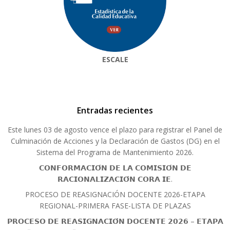
ESCALE
Entradas recientes
Este lunes 03 de agosto vence el plazo para registrar el Panel de
Culminación de Acciones y la Declaración de Gastos (DG) en el
Sistema del Programa de Mantenimiento 2026.
𝗖𝗢𝗡𝗙𝗢𝗥𝗠𝗔𝗖𝗜𝗢́𝗡 𝗗𝗘 𝗟𝗔 𝗖𝗢𝗠𝗜𝗦𝗜𝗢́𝗡 𝗗𝗘
𝗥𝗔𝗖𝗜𝗢𝗡𝗔𝗟𝗜𝗭𝗔𝗖𝗜𝗢́𝗡 𝗖𝗢𝗥𝗔 𝗜𝗘.
PROCESO DE REASIGNACIÓN DOCENTE 2026-ETAPA
REGIONAL-PRIMERA FASE-LISTA DE PLAZAS
𝗣𝗥𝗢𝗖𝗘𝗦𝗢 𝗗𝗘 𝗥𝗘𝗔𝗦𝗜𝗚𝗡𝗔𝗖𝗜𝗢́𝗡 𝗗𝗢𝗖𝗘𝗡𝗧𝗘 𝟮𝟬𝟮𝟲 – 𝗘𝗧𝗔𝗣𝗔