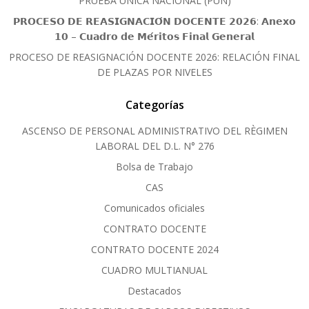
PRUEBA ÚNICA NACIONAL (PUN)
𝗣𝗥𝗢𝗖𝗘𝗦𝗢 𝗗𝗘 𝗥𝗘𝗔𝗦𝗜𝗚𝗡𝗔𝗖𝗜𝗢́𝗡 𝗗𝗢𝗖𝗘𝗡𝗧𝗘 𝟮𝟬𝟮𝟲: 𝗔𝗻𝗲𝘅𝗼
𝟭𝟬 – 𝗖𝘂𝗮𝗱𝗿𝗼 𝗱𝗲 𝗠𝗲́𝗿𝗶𝘁𝗼𝘀 𝗙𝗶𝗻𝗮𝗹 𝗚𝗲𝗻𝗲𝗿𝗮𝗹
PROCESO DE REASIGNACIÓN DOCENTE 2026: RELACIÓN FINAL
DE PLAZAS POR NIVELES
Categorías
ASCENSO DE PERSONAL ADMINISTRATIVO DEL RÈGIMEN
LABORAL DEL D.L. N° 276
Bolsa de Trabajo
CAS
Comunicados oficiales
CONTRATO DOCENTE
CONTRATO DOCENTE 2024
CUADRO MULTIANUAL
Destacados