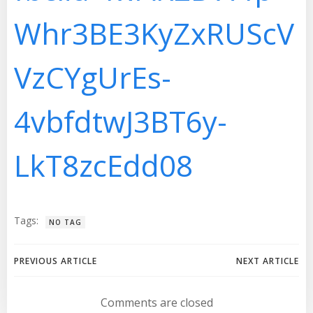
Whr3BE3KyZxRUScV
VzCYgUrEs-
4vbfdtwJ3BT6y-
LkT8zcEdd08
Tags:
NO TAG
Navegación
Navegación
PREVIOUS ARTICLE
NEXT ARTICLE
de
de
Comments are closed