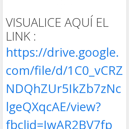
VISUALICE AQUÍ EL
LINK :
https://drive.google.
com/file/d/1C0_vCRZ
NDQhZUr5IkZb7zNc
lgeQXqcAE/view?
fbclid=IwAR2BV7fp