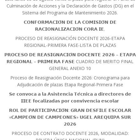
Culminación de Acciones y la Declaración de Gastos (DG) en el
Sistema del Programa de Mantenimiento 2026.
𝗖𝗢𝗡𝗙𝗢𝗥𝗠𝗔𝗖𝗜𝗢́𝗡 𝗗𝗘 𝗟𝗔 𝗖𝗢𝗠𝗜𝗦𝗜𝗢́𝗡 𝗗𝗘
𝗥𝗔𝗖𝗜𝗢𝗡𝗔𝗟𝗜𝗭𝗔𝗖𝗜𝗢́𝗡 𝗖𝗢𝗥𝗔 𝗜𝗘.
PROCESO DE REASIGNACIÓN DOCENTE 2026-ETAPA
REGIONAL-PRIMERA FASE-LISTA DE PLAZAS
𝗣𝗥𝗢𝗖𝗘𝗦𝗢 𝗗𝗘 𝗥𝗘𝗔𝗦𝗜𝗚𝗡𝗔𝗖𝗜𝗢́𝗡 𝗗𝗢𝗖𝗘𝗡𝗧𝗘 𝟮𝟬𝟮𝟲 – 𝗘𝗧𝗔𝗣𝗔
𝗥𝗘𝗚𝗜𝗢𝗡𝗔𝗟 – 𝗣𝗥𝗜𝗠𝗘𝗥𝗔 𝗙𝗔𝗦𝗘 CUADRO DE MERITO FINAL
GENERAL ANEXO 10
Proceso de Reasignación Docente 2026: Cronograma para
Adjudicación de plazas Etapa Regional-Primera Fase
𝗦𝗲 𝗰𝗼𝗻𝘃𝗼𝗰𝗮 𝗮 𝗹𝗮 𝗔𝘀𝗶𝘀𝘁𝗲𝗻𝗰𝗶𝗮 𝗧𝗲́𝗰𝗻𝗶𝗰𝗮 𝗮 𝗱𝗶𝗿𝗲𝗰𝘁𝗼𝗿𝗲𝘀 𝗱𝗲
𝗜𝗜𝗘𝗘 𝗳𝗼𝗰𝗮𝗹𝗶𝘇𝗮𝗱𝗮𝘀 𝗽𝗼𝗿 𝗰𝗼𝗻𝘃𝗶𝘃𝗲𝗻𝗰𝗶𝗮 𝗲𝘀𝗰𝗼𝗹𝗮𝗿
𝗥𝗢𝗟 𝗗𝗘 𝗣𝗔𝗥𝗧𝗜𝗖𝗜𝗣𝗔𝗖𝗜𝗢́𝗡: 𝗚𝗥𝗔𝗡 𝗗𝗘𝗦𝗙𝗜𝗟𝗘 𝗘𝗦𝗖𝗢𝗟𝗔𝗥
«𝗖𝗔𝗠𝗣𝗘𝗢́𝗡 𝗗𝗘 𝗖𝗔𝗠𝗣𝗘𝗢𝗡𝗘𝗦» 𝗨𝗚𝗘𝗟 𝗔𝗥𝗘𝗤𝗨𝗜𝗣𝗔 𝗦𝗨𝗥
𝟮𝟬𝟮𝟲
PROCESO DE CONTRATO DOCENTE 2026, MODALIDAD: