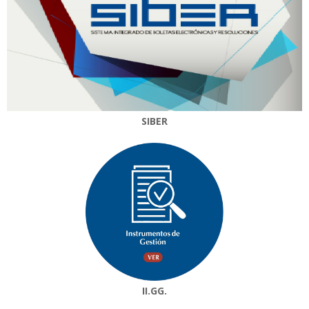
SIBER
II.GG.