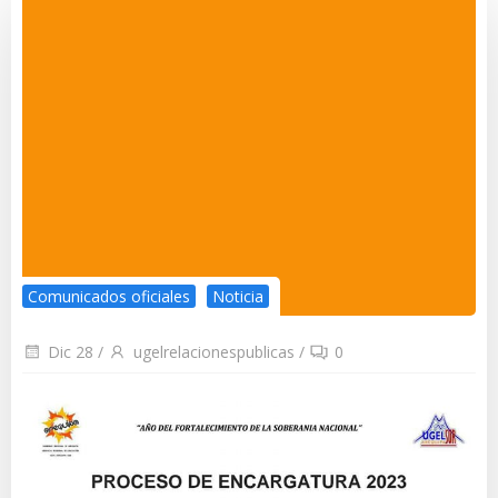
Comunicados oficiales
Noticia
Dic 28
/
ugelrelacionespublicas
/
0