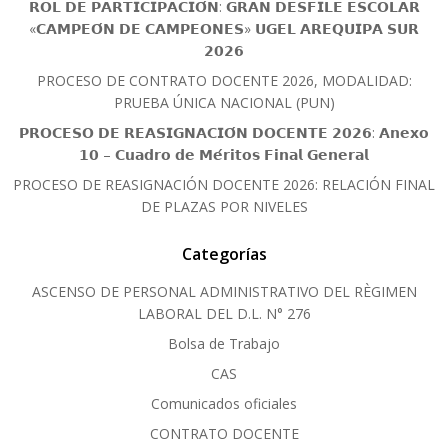
𝗥𝗢𝗟 𝗗𝗘 𝗣𝗔𝗥𝗧𝗜𝗖𝗜𝗣𝗔𝗖𝗜𝗢́𝗡: 𝗚𝗥𝗔𝗡 𝗗𝗘𝗦𝗙𝗜𝗟𝗘 𝗘𝗦𝗖𝗢𝗟𝗔𝗥
«𝗖𝗔𝗠𝗣𝗘𝗢́𝗡 𝗗𝗘 𝗖𝗔𝗠𝗣𝗘𝗢𝗡𝗘𝗦» 𝗨𝗚𝗘𝗟 𝗔𝗥𝗘𝗤𝗨𝗜𝗣𝗔 𝗦𝗨𝗥
𝟮𝟬𝟮𝟲
PROCESO DE CONTRATO DOCENTE 2026, MODALIDAD:
PRUEBA ÚNICA NACIONAL (PUN)
𝗣𝗥𝗢𝗖𝗘𝗦𝗢 𝗗𝗘 𝗥𝗘𝗔𝗦𝗜𝗚𝗡𝗔𝗖𝗜𝗢́𝗡 𝗗𝗢𝗖𝗘𝗡𝗧𝗘 𝟮𝟬𝟮𝟲: 𝗔𝗻𝗲𝘅𝗼
𝟭𝟬 – 𝗖𝘂𝗮𝗱𝗿𝗼 𝗱𝗲 𝗠𝗲́𝗿𝗶𝘁𝗼𝘀 𝗙𝗶𝗻𝗮𝗹 𝗚𝗲𝗻𝗲𝗿𝗮𝗹
PROCESO DE REASIGNACIÓN DOCENTE 2026: RELACIÓN FINAL
DE PLAZAS POR NIVELES
Categorías
ASCENSO DE PERSONAL ADMINISTRATIVO DEL RÈGIMEN
LABORAL DEL D.L. N° 276
Bolsa de Trabajo
CAS
Comunicados oficiales
CONTRATO DOCENTE