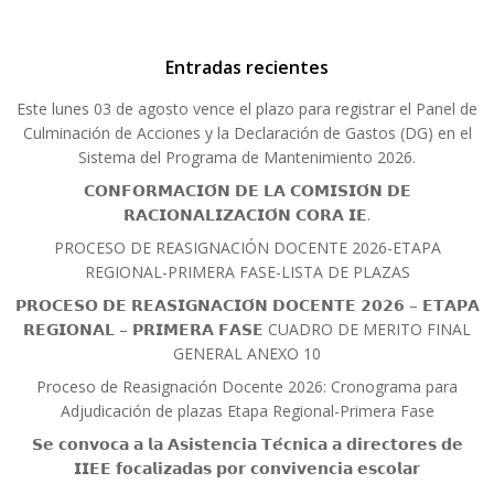
Entradas recientes
Este lunes 03 de agosto vence el plazo para registrar el Panel de
Culminación de Acciones y la Declaración de Gastos (DG) en el
Sistema del Programa de Mantenimiento 2026.
𝗖𝗢𝗡𝗙𝗢𝗥𝗠𝗔𝗖𝗜𝗢́𝗡 𝗗𝗘 𝗟𝗔 𝗖𝗢𝗠𝗜𝗦𝗜𝗢́𝗡 𝗗𝗘
𝗥𝗔𝗖𝗜𝗢𝗡𝗔𝗟𝗜𝗭𝗔𝗖𝗜𝗢́𝗡 𝗖𝗢𝗥𝗔 𝗜𝗘.
PROCESO DE REASIGNACIÓN DOCENTE 2026-ETAPA
REGIONAL-PRIMERA FASE-LISTA DE PLAZAS
𝗣𝗥𝗢𝗖𝗘𝗦𝗢 𝗗𝗘 𝗥𝗘𝗔𝗦𝗜𝗚𝗡𝗔𝗖𝗜𝗢́𝗡 𝗗𝗢𝗖𝗘𝗡𝗧𝗘 𝟮𝟬𝟮𝟲 – 𝗘𝗧𝗔𝗣𝗔
𝗥𝗘𝗚𝗜𝗢𝗡𝗔𝗟 – 𝗣𝗥𝗜𝗠𝗘𝗥𝗔 𝗙𝗔𝗦𝗘 CUADRO DE MERITO FINAL
GENERAL ANEXO 10
Proceso de Reasignación Docente 2026: Cronograma para
Adjudicación de plazas Etapa Regional-Primera Fase
𝗦𝗲 𝗰𝗼𝗻𝘃𝗼𝗰𝗮 𝗮 𝗹𝗮 𝗔𝘀𝗶𝘀𝘁𝗲𝗻𝗰𝗶𝗮 𝗧𝗲́𝗰𝗻𝗶𝗰𝗮 𝗮 𝗱𝗶𝗿𝗲𝗰𝘁𝗼𝗿𝗲𝘀 𝗱𝗲
𝗜𝗜𝗘𝗘 𝗳𝗼𝗰𝗮𝗹𝗶𝘇𝗮𝗱𝗮𝘀 𝗽𝗼𝗿 𝗰𝗼𝗻𝘃𝗶𝘃𝗲𝗻𝗰𝗶𝗮 𝗲𝘀𝗰𝗼𝗹𝗮𝗿