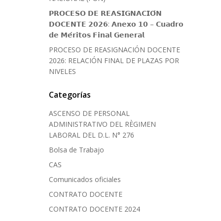
𝗣𝗥𝗢𝗖𝗘𝗦𝗢 𝗗𝗘 𝗥𝗘𝗔𝗦𝗜𝗚𝗡𝗔𝗖𝗜𝗢́𝗡
𝗗𝗢𝗖𝗘𝗡𝗧𝗘 𝟮𝟬𝟮𝟲: 𝗔𝗻𝗲𝘅𝗼 𝟭𝟬 – 𝗖𝘂𝗮𝗱𝗿𝗼
𝗱𝗲 𝗠𝗲́𝗿𝗶𝘁𝗼𝘀 𝗙𝗶𝗻𝗮𝗹 𝗚𝗲𝗻𝗲𝗿𝗮𝗹
PROCESO DE REASIGNACIÓN DOCENTE
2026: RELACIÓN FINAL DE PLAZAS POR
NIVELES
Categorías
ASCENSO DE PERSONAL
ADMINISTRATIVO DEL RÈGIMEN
LABORAL DEL D.L. N° 276
Bolsa de Trabajo
CAS
Comunicados oficiales
CONTRATO DOCENTE
CONTRATO DOCENTE 2024