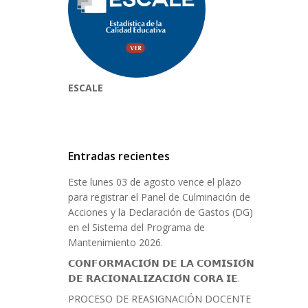
ESCALE
Entradas recientes
Este lunes 03 de agosto vence el plazo
para registrar el Panel de Culminación de
Acciones y la Declaración de Gastos (DG)
en el Sistema del Programa de
Mantenimiento 2026.
𝗖𝗢𝗡𝗙𝗢𝗥𝗠𝗔𝗖𝗜𝗢́𝗡 𝗗𝗘 𝗟𝗔 𝗖𝗢𝗠𝗜𝗦𝗜𝗢́𝗡
𝗗𝗘 𝗥𝗔𝗖𝗜𝗢𝗡𝗔𝗟𝗜𝗭𝗔𝗖𝗜𝗢́𝗡 𝗖𝗢𝗥𝗔 𝗜𝗘.
PROCESO DE REASIGNACIÓN DOCENTE