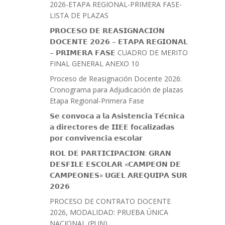
2026-ETAPA REGIONAL-PRIMERA FASE-
LISTA DE PLAZAS
𝗣𝗥𝗢𝗖𝗘𝗦𝗢 𝗗𝗘 𝗥𝗘𝗔𝗦𝗜𝗚𝗡𝗔𝗖𝗜𝗢́𝗡
𝗗𝗢𝗖𝗘𝗡𝗧𝗘 𝟮𝟬𝟮𝟲 – 𝗘𝗧𝗔𝗣𝗔 𝗥𝗘𝗚𝗜𝗢𝗡𝗔𝗟
– 𝗣𝗥𝗜𝗠𝗘𝗥𝗔 𝗙𝗔𝗦𝗘 CUADRO DE MERITO
FINAL GENERAL ANEXO 10
Proceso de Reasignación Docente 2026:
Cronograma para Adjudicación de plazas
Etapa Regional-Primera Fase
𝗦𝗲 𝗰𝗼𝗻𝘃𝗼𝗰𝗮 𝗮 𝗹𝗮 𝗔𝘀𝗶𝘀𝘁𝗲𝗻𝗰𝗶𝗮 𝗧𝗲́𝗰𝗻𝗶𝗰𝗮
𝗮 𝗱𝗶𝗿𝗲𝗰𝘁𝗼𝗿𝗲𝘀 𝗱𝗲 𝗜𝗜𝗘𝗘 𝗳𝗼𝗰𝗮𝗹𝗶𝘇𝗮𝗱𝗮𝘀
𝗽𝗼𝗿 𝗰𝗼𝗻𝘃𝗶𝘃𝗲𝗻𝗰𝗶𝗮 𝗲𝘀𝗰𝗼𝗹𝗮𝗿
𝗥𝗢𝗟 𝗗𝗘 𝗣𝗔𝗥𝗧𝗜𝗖𝗜𝗣𝗔𝗖𝗜𝗢́𝗡: 𝗚𝗥𝗔𝗡
𝗗𝗘𝗦𝗙𝗜𝗟𝗘 𝗘𝗦𝗖𝗢𝗟𝗔𝗥 «𝗖𝗔𝗠𝗣𝗘𝗢́𝗡 𝗗𝗘
𝗖𝗔𝗠𝗣𝗘𝗢𝗡𝗘𝗦» 𝗨𝗚𝗘𝗟 𝗔𝗥𝗘𝗤𝗨𝗜𝗣𝗔 𝗦𝗨𝗥
𝟮𝟬𝟮𝟲
PROCESO DE CONTRATO DOCENTE
2026, MODALIDAD: PRUEBA ÚNICA
NACIONAL (PUN)