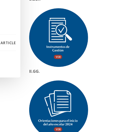
 ARTICLE
II.GG.