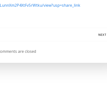
eVLunnXm2P4XtFv5rWtku/view?usp=share_link
Navegación
NEXT
de
omments are closed
entradas