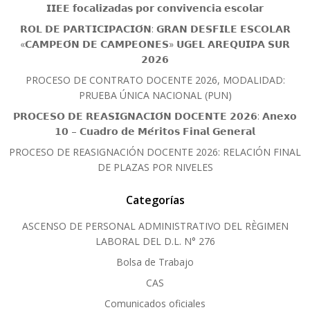
𝗜𝗜𝗘𝗘 𝗳𝗼𝗰𝗮𝗹𝗶𝘇𝗮𝗱𝗮𝘀 𝗽𝗼𝗿 𝗰𝗼𝗻𝘃𝗶𝘃𝗲𝗻𝗰𝗶𝗮 𝗲𝘀𝗰𝗼𝗹𝗮𝗿
𝗥𝗢𝗟 𝗗𝗘 𝗣𝗔𝗥𝗧𝗜𝗖𝗜𝗣𝗔𝗖𝗜𝗢́𝗡: 𝗚𝗥𝗔𝗡 𝗗𝗘𝗦𝗙𝗜𝗟𝗘 𝗘𝗦𝗖𝗢𝗟𝗔𝗥
«𝗖𝗔𝗠𝗣𝗘𝗢́𝗡 𝗗𝗘 𝗖𝗔𝗠𝗣𝗘𝗢𝗡𝗘𝗦» 𝗨𝗚𝗘𝗟 𝗔𝗥𝗘𝗤𝗨𝗜𝗣𝗔 𝗦𝗨𝗥
𝟮𝟬𝟮𝟲
PROCESO DE CONTRATO DOCENTE 2026, MODALIDAD:
PRUEBA ÚNICA NACIONAL (PUN)
𝗣𝗥𝗢𝗖𝗘𝗦𝗢 𝗗𝗘 𝗥𝗘𝗔𝗦𝗜𝗚𝗡𝗔𝗖𝗜𝗢́𝗡 𝗗𝗢𝗖𝗘𝗡𝗧𝗘 𝟮𝟬𝟮𝟲: 𝗔𝗻𝗲𝘅𝗼
𝟭𝟬 – 𝗖𝘂𝗮𝗱𝗿𝗼 𝗱𝗲 𝗠𝗲́𝗿𝗶𝘁𝗼𝘀 𝗙𝗶𝗻𝗮𝗹 𝗚𝗲𝗻𝗲𝗿𝗮𝗹
PROCESO DE REASIGNACIÓN DOCENTE 2026: RELACIÓN FINAL
DE PLAZAS POR NIVELES
Categorías
ASCENSO DE PERSONAL ADMINISTRATIVO DEL RÈGIMEN
LABORAL DEL D.L. N° 276
Bolsa de Trabajo
CAS
Comunicados oficiales