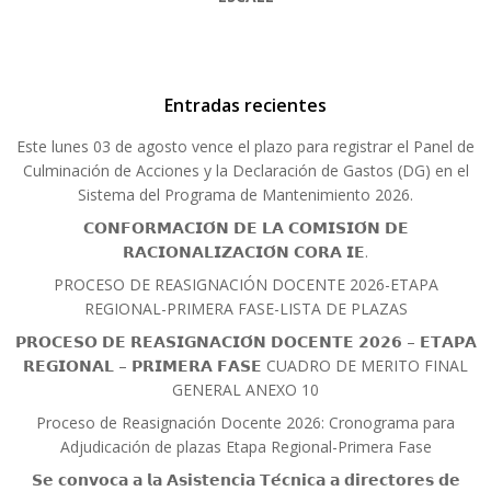
Entradas recientes
Este lunes 03 de agosto vence el plazo para registrar el Panel de
Culminación de Acciones y la Declaración de Gastos (DG) en el
Sistema del Programa de Mantenimiento 2026.
𝗖𝗢𝗡𝗙𝗢𝗥𝗠𝗔𝗖𝗜𝗢́𝗡 𝗗𝗘 𝗟𝗔 𝗖𝗢𝗠𝗜𝗦𝗜𝗢́𝗡 𝗗𝗘
𝗥𝗔𝗖𝗜𝗢𝗡𝗔𝗟𝗜𝗭𝗔𝗖𝗜𝗢́𝗡 𝗖𝗢𝗥𝗔 𝗜𝗘.
PROCESO DE REASIGNACIÓN DOCENTE 2026-ETAPA
REGIONAL-PRIMERA FASE-LISTA DE PLAZAS
𝗣𝗥𝗢𝗖𝗘𝗦𝗢 𝗗𝗘 𝗥𝗘𝗔𝗦𝗜𝗚𝗡𝗔𝗖𝗜𝗢́𝗡 𝗗𝗢𝗖𝗘𝗡𝗧𝗘 𝟮𝟬𝟮𝟲 – 𝗘𝗧𝗔𝗣𝗔
𝗥𝗘𝗚𝗜𝗢𝗡𝗔𝗟 – 𝗣𝗥𝗜𝗠𝗘𝗥𝗔 𝗙𝗔𝗦𝗘 CUADRO DE MERITO FINAL
GENERAL ANEXO 10
Proceso de Reasignación Docente 2026: Cronograma para
Adjudicación de plazas Etapa Regional-Primera Fase
𝗦𝗲 𝗰𝗼𝗻𝘃𝗼𝗰𝗮 𝗮 𝗹𝗮 𝗔𝘀𝗶𝘀𝘁𝗲𝗻𝗰𝗶𝗮 𝗧𝗲́𝗰𝗻𝗶𝗰𝗮 𝗮 𝗱𝗶𝗿𝗲𝗰𝘁𝗼𝗿𝗲𝘀 𝗱𝗲