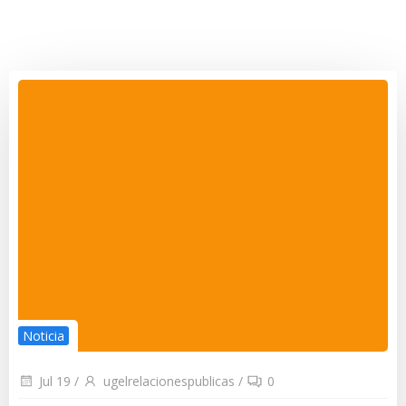
Noticia
Jul 19
/
ugelrelacionespublicas
/
0