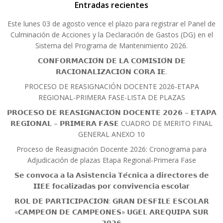
Entradas recientes
Este lunes 03 de agosto vence el plazo para registrar el Panel de
Culminación de Acciones y la Declaración de Gastos (DG) en el
Sistema del Programa de Mantenimiento 2026.
𝗖𝗢𝗡𝗙𝗢𝗥𝗠𝗔𝗖𝗜𝗢́𝗡 𝗗𝗘 𝗟𝗔 𝗖𝗢𝗠𝗜𝗦𝗜𝗢́𝗡 𝗗𝗘
𝗥𝗔𝗖𝗜𝗢𝗡𝗔𝗟𝗜𝗭𝗔𝗖𝗜𝗢́𝗡 𝗖𝗢𝗥𝗔 𝗜𝗘.
PROCESO DE REASIGNACIÓN DOCENTE 2026-ETAPA
REGIONAL-PRIMERA FASE-LISTA DE PLAZAS
𝗣𝗥𝗢𝗖𝗘𝗦𝗢 𝗗𝗘 𝗥𝗘𝗔𝗦𝗜𝗚𝗡𝗔𝗖𝗜𝗢́𝗡 𝗗𝗢𝗖𝗘𝗡𝗧𝗘 𝟮𝟬𝟮𝟲 – 𝗘𝗧𝗔𝗣𝗔
𝗥𝗘𝗚𝗜𝗢𝗡𝗔𝗟 – 𝗣𝗥𝗜𝗠𝗘𝗥𝗔 𝗙𝗔𝗦𝗘 CUADRO DE MERITO FINAL
GENERAL ANEXO 10
Proceso de Reasignación Docente 2026: Cronograma para
Adjudicación de plazas Etapa Regional-Primera Fase
𝗦𝗲 𝗰𝗼𝗻𝘃𝗼𝗰𝗮 𝗮 𝗹𝗮 𝗔𝘀𝗶𝘀𝘁𝗲𝗻𝗰𝗶𝗮 𝗧𝗲́𝗰𝗻𝗶𝗰𝗮 𝗮 𝗱𝗶𝗿𝗲𝗰𝘁𝗼𝗿𝗲𝘀 𝗱𝗲
𝗜𝗜𝗘𝗘 𝗳𝗼𝗰𝗮𝗹𝗶𝘇𝗮𝗱𝗮𝘀 𝗽𝗼𝗿 𝗰𝗼𝗻𝘃𝗶𝘃𝗲𝗻𝗰𝗶𝗮 𝗲𝘀𝗰𝗼𝗹𝗮𝗿
𝗥𝗢𝗟 𝗗𝗘 𝗣𝗔𝗥𝗧𝗜𝗖𝗜𝗣𝗔𝗖𝗜𝗢́𝗡: 𝗚𝗥𝗔𝗡 𝗗𝗘𝗦𝗙𝗜𝗟𝗘 𝗘𝗦𝗖𝗢𝗟𝗔𝗥
«𝗖𝗔𝗠𝗣𝗘𝗢́𝗡 𝗗𝗘 𝗖𝗔𝗠𝗣𝗘𝗢𝗡𝗘𝗦» 𝗨𝗚𝗘𝗟 𝗔𝗥𝗘𝗤𝗨𝗜𝗣𝗔 𝗦𝗨𝗥
𝟮𝟬𝟮𝟲