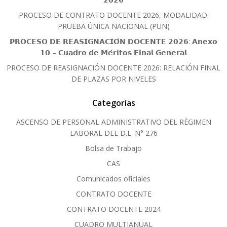
PROCESO DE CONTRATO DOCENTE 2026, MODALIDAD:
PRUEBA ÚNICA NACIONAL (PUN)
𝗣𝗥𝗢𝗖𝗘𝗦𝗢 𝗗𝗘 𝗥𝗘𝗔𝗦𝗜𝗚𝗡𝗔𝗖𝗜𝗢́𝗡 𝗗𝗢𝗖𝗘𝗡𝗧𝗘 𝟮𝟬𝟮𝟲: 𝗔𝗻𝗲𝘅𝗼
𝟭𝟬 – 𝗖𝘂𝗮𝗱𝗿𝗼 𝗱𝗲 𝗠𝗲́𝗿𝗶𝘁𝗼𝘀 𝗙𝗶𝗻𝗮𝗹 𝗚𝗲𝗻𝗲𝗿𝗮𝗹
PROCESO DE REASIGNACIÓN DOCENTE 2026: RELACIÓN FINAL
DE PLAZAS POR NIVELES
Categorías
ASCENSO DE PERSONAL ADMINISTRATIVO DEL RÈGIMEN
LABORAL DEL D.L. N° 276
Bolsa de Trabajo
CAS
Comunicados oficiales
CONTRATO DOCENTE
CONTRATO DOCENTE 2024
CUADRO MULTIANUAL