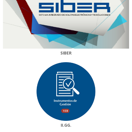
SIBER
II.GG.