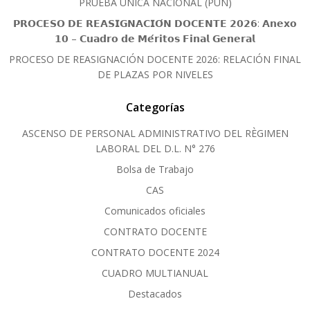
PRUEBA ÚNICA NACIONAL (PUN)
𝗣𝗥𝗢𝗖𝗘𝗦𝗢 𝗗𝗘 𝗥𝗘𝗔𝗦𝗜𝗚𝗡𝗔𝗖𝗜𝗢́𝗡 𝗗𝗢𝗖𝗘𝗡𝗧𝗘 𝟮𝟬𝟮𝟲: 𝗔𝗻𝗲𝘅𝗼
𝟭𝟬 – 𝗖𝘂𝗮𝗱𝗿𝗼 𝗱𝗲 𝗠𝗲́𝗿𝗶𝘁𝗼𝘀 𝗙𝗶𝗻𝗮𝗹 𝗚𝗲𝗻𝗲𝗿𝗮𝗹
PROCESO DE REASIGNACIÓN DOCENTE 2026: RELACIÓN FINAL
DE PLAZAS POR NIVELES
Categorías
ASCENSO DE PERSONAL ADMINISTRATIVO DEL RÈGIMEN
LABORAL DEL D.L. N° 276
Bolsa de Trabajo
CAS
Comunicados oficiales
CONTRATO DOCENTE
CONTRATO DOCENTE 2024
CUADRO MULTIANUAL
Destacados