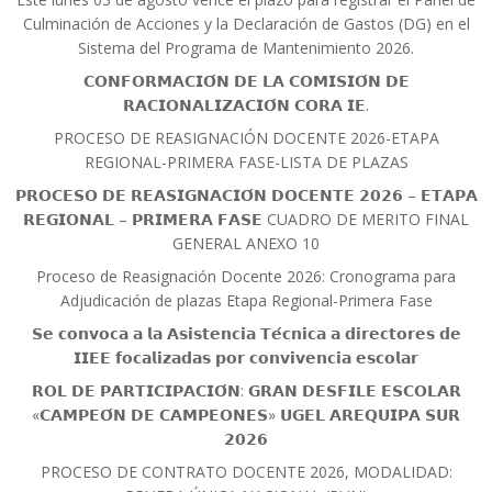
Culminación de Acciones y la Declaración de Gastos (DG) en el
Sistema del Programa de Mantenimiento 2026.
𝗖𝗢𝗡𝗙𝗢𝗥𝗠𝗔𝗖𝗜𝗢́𝗡 𝗗𝗘 𝗟𝗔 𝗖𝗢𝗠𝗜𝗦𝗜𝗢́𝗡 𝗗𝗘
𝗥𝗔𝗖𝗜𝗢𝗡𝗔𝗟𝗜𝗭𝗔𝗖𝗜𝗢́𝗡 𝗖𝗢𝗥𝗔 𝗜𝗘.
PROCESO DE REASIGNACIÓN DOCENTE 2026-ETAPA
REGIONAL-PRIMERA FASE-LISTA DE PLAZAS
𝗣𝗥𝗢𝗖𝗘𝗦𝗢 𝗗𝗘 𝗥𝗘𝗔𝗦𝗜𝗚𝗡𝗔𝗖𝗜𝗢́𝗡 𝗗𝗢𝗖𝗘𝗡𝗧𝗘 𝟮𝟬𝟮𝟲 – 𝗘𝗧𝗔𝗣𝗔
𝗥𝗘𝗚𝗜𝗢𝗡𝗔𝗟 – 𝗣𝗥𝗜𝗠𝗘𝗥𝗔 𝗙𝗔𝗦𝗘 CUADRO DE MERITO FINAL
GENERAL ANEXO 10
Proceso de Reasignación Docente 2026: Cronograma para
Adjudicación de plazas Etapa Regional-Primera Fase
𝗦𝗲 𝗰𝗼𝗻𝘃𝗼𝗰𝗮 𝗮 𝗹𝗮 𝗔𝘀𝗶𝘀𝘁𝗲𝗻𝗰𝗶𝗮 𝗧𝗲́𝗰𝗻𝗶𝗰𝗮 𝗮 𝗱𝗶𝗿𝗲𝗰𝘁𝗼𝗿𝗲𝘀 𝗱𝗲
𝗜𝗜𝗘𝗘 𝗳𝗼𝗰𝗮𝗹𝗶𝘇𝗮𝗱𝗮𝘀 𝗽𝗼𝗿 𝗰𝗼𝗻𝘃𝗶𝘃𝗲𝗻𝗰𝗶𝗮 𝗲𝘀𝗰𝗼𝗹𝗮𝗿
𝗥𝗢𝗟 𝗗𝗘 𝗣𝗔𝗥𝗧𝗜𝗖𝗜𝗣𝗔𝗖𝗜𝗢́𝗡: 𝗚𝗥𝗔𝗡 𝗗𝗘𝗦𝗙𝗜𝗟𝗘 𝗘𝗦𝗖𝗢𝗟𝗔𝗥
«𝗖𝗔𝗠𝗣𝗘𝗢́𝗡 𝗗𝗘 𝗖𝗔𝗠𝗣𝗘𝗢𝗡𝗘𝗦» 𝗨𝗚𝗘𝗟 𝗔𝗥𝗘𝗤𝗨𝗜𝗣𝗔 𝗦𝗨𝗥
𝟮𝟬𝟮𝟲
PROCESO DE CONTRATO DOCENTE 2026, MODALIDAD: