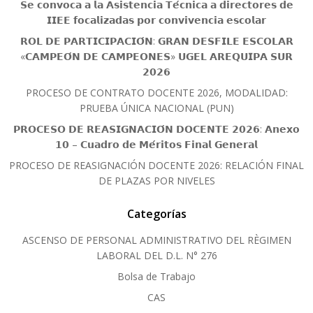
𝗦𝗲 𝗰𝗼𝗻𝘃𝗼𝗰𝗮 𝗮 𝗹𝗮 𝗔𝘀𝗶𝘀𝘁𝗲𝗻𝗰𝗶𝗮 𝗧𝗲́𝗰𝗻𝗶𝗰𝗮 𝗮 𝗱𝗶𝗿𝗲𝗰𝘁𝗼𝗿𝗲𝘀 𝗱𝗲
𝗜𝗜𝗘𝗘 𝗳𝗼𝗰𝗮𝗹𝗶𝘇𝗮𝗱𝗮𝘀 𝗽𝗼𝗿 𝗰𝗼𝗻𝘃𝗶𝘃𝗲𝗻𝗰𝗶𝗮 𝗲𝘀𝗰𝗼𝗹𝗮𝗿
𝗥𝗢𝗟 𝗗𝗘 𝗣𝗔𝗥𝗧𝗜𝗖𝗜𝗣𝗔𝗖𝗜𝗢́𝗡: 𝗚𝗥𝗔𝗡 𝗗𝗘𝗦𝗙𝗜𝗟𝗘 𝗘𝗦𝗖𝗢𝗟𝗔𝗥
«𝗖𝗔𝗠𝗣𝗘𝗢́𝗡 𝗗𝗘 𝗖𝗔𝗠𝗣𝗘𝗢𝗡𝗘𝗦» 𝗨𝗚𝗘𝗟 𝗔𝗥𝗘𝗤𝗨𝗜𝗣𝗔 𝗦𝗨𝗥
𝟮𝟬𝟮𝟲
PROCESO DE CONTRATO DOCENTE 2026, MODALIDAD:
PRUEBA ÚNICA NACIONAL (PUN)
𝗣𝗥𝗢𝗖𝗘𝗦𝗢 𝗗𝗘 𝗥𝗘𝗔𝗦𝗜𝗚𝗡𝗔𝗖𝗜𝗢́𝗡 𝗗𝗢𝗖𝗘𝗡𝗧𝗘 𝟮𝟬𝟮𝟲: 𝗔𝗻𝗲𝘅𝗼
𝟭𝟬 – 𝗖𝘂𝗮𝗱𝗿𝗼 𝗱𝗲 𝗠𝗲́𝗿𝗶𝘁𝗼𝘀 𝗙𝗶𝗻𝗮𝗹 𝗚𝗲𝗻𝗲𝗿𝗮𝗹
PROCESO DE REASIGNACIÓN DOCENTE 2026: RELACIÓN FINAL
DE PLAZAS POR NIVELES
Categorías
ASCENSO DE PERSONAL ADMINISTRATIVO DEL RÈGIMEN
LABORAL DEL D.L. N° 276
Bolsa de Trabajo
CAS