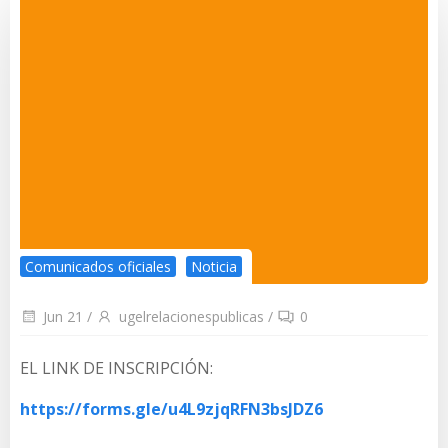
Comunicados oficiales
Noticia
Jun 21
/
ugelrelacionespublicas
/
0
EL LINK DE INSCRIPCIÓN:
https://forms.gle/u4L9zjqRFN3bsJDZ6