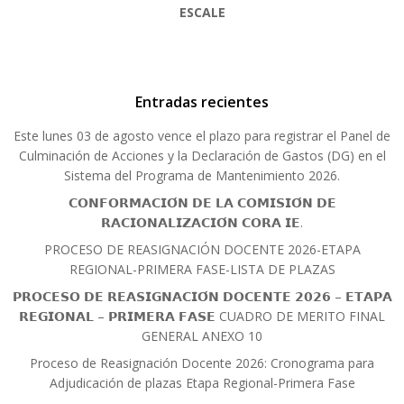
ESCALE
Entradas recientes
Este lunes 03 de agosto vence el plazo para registrar el Panel de
Culminación de Acciones y la Declaración de Gastos (DG) en el
Sistema del Programa de Mantenimiento 2026.
𝗖𝗢𝗡𝗙𝗢𝗥𝗠𝗔𝗖𝗜𝗢́𝗡 𝗗𝗘 𝗟𝗔 𝗖𝗢𝗠𝗜𝗦𝗜𝗢́𝗡 𝗗𝗘
𝗥𝗔𝗖𝗜𝗢𝗡𝗔𝗟𝗜𝗭𝗔𝗖𝗜𝗢́𝗡 𝗖𝗢𝗥𝗔 𝗜𝗘.
PROCESO DE REASIGNACIÓN DOCENTE 2026-ETAPA
REGIONAL-PRIMERA FASE-LISTA DE PLAZAS
𝗣𝗥𝗢𝗖𝗘𝗦𝗢 𝗗𝗘 𝗥𝗘𝗔𝗦𝗜𝗚𝗡𝗔𝗖𝗜𝗢́𝗡 𝗗𝗢𝗖𝗘𝗡𝗧𝗘 𝟮𝟬𝟮𝟲 – 𝗘𝗧𝗔𝗣𝗔
𝗥𝗘𝗚𝗜𝗢𝗡𝗔𝗟 – 𝗣𝗥𝗜𝗠𝗘𝗥𝗔 𝗙𝗔𝗦𝗘 CUADRO DE MERITO FINAL
GENERAL ANEXO 10
Proceso de Reasignación Docente 2026: Cronograma para
Adjudicación de plazas Etapa Regional-Primera Fase