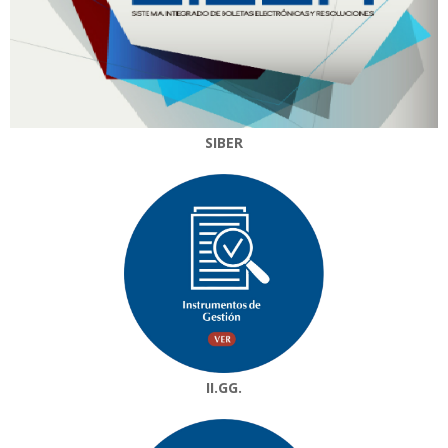
SIBER
II.GG.