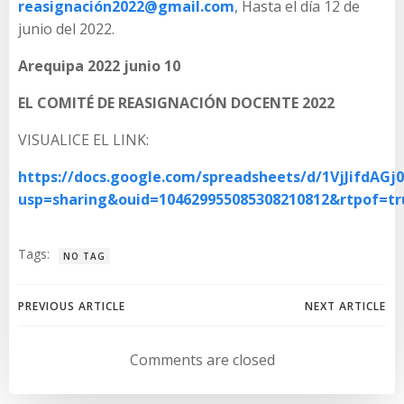
reasignación2022@gmail.com
, Hasta el día 12 de
junio del 2022.
Arequipa 2022 junio 10
EL COMITÉ DE REASIGNACIÓN DOCENTE 2022
VISUALICE EL LINK:
https://docs.google.com/spreadsheets/d/1VjJifdA
usp=sharing&ouid=104629955085308210812&rtpof=t
Tags:
NO TAG
Navegación
Navegación
PREVIOUS ARTICLE
NEXT ARTICLE
de
de
Comments are closed
entradas
entradas