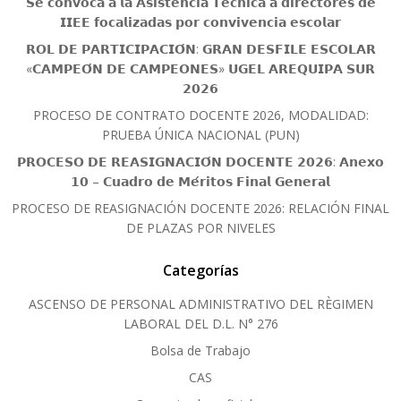
𝗦𝗲 𝗰𝗼𝗻𝘃𝗼𝗰𝗮 𝗮 𝗹𝗮 𝗔𝘀𝗶𝘀𝘁𝗲𝗻𝗰𝗶𝗮 𝗧𝗲́𝗰𝗻𝗶𝗰𝗮 𝗮 𝗱𝗶𝗿𝗲𝗰𝘁𝗼𝗿𝗲𝘀 𝗱𝗲
𝗜𝗜𝗘𝗘 𝗳𝗼𝗰𝗮𝗹𝗶𝘇𝗮𝗱𝗮𝘀 𝗽𝗼𝗿 𝗰𝗼𝗻𝘃𝗶𝘃𝗲𝗻𝗰𝗶𝗮 𝗲𝘀𝗰𝗼𝗹𝗮𝗿
𝗥𝗢𝗟 𝗗𝗘 𝗣𝗔𝗥𝗧𝗜𝗖𝗜𝗣𝗔𝗖𝗜𝗢́𝗡: 𝗚𝗥𝗔𝗡 𝗗𝗘𝗦𝗙𝗜𝗟𝗘 𝗘𝗦𝗖𝗢𝗟𝗔𝗥
«𝗖𝗔𝗠𝗣𝗘𝗢́𝗡 𝗗𝗘 𝗖𝗔𝗠𝗣𝗘𝗢𝗡𝗘𝗦» 𝗨𝗚𝗘𝗟 𝗔𝗥𝗘𝗤𝗨𝗜𝗣𝗔 𝗦𝗨𝗥
𝟮𝟬𝟮𝟲
PROCESO DE CONTRATO DOCENTE 2026, MODALIDAD:
PRUEBA ÚNICA NACIONAL (PUN)
𝗣𝗥𝗢𝗖𝗘𝗦𝗢 𝗗𝗘 𝗥𝗘𝗔𝗦𝗜𝗚𝗡𝗔𝗖𝗜𝗢́𝗡 𝗗𝗢𝗖𝗘𝗡𝗧𝗘 𝟮𝟬𝟮𝟲: 𝗔𝗻𝗲𝘅𝗼
𝟭𝟬 – 𝗖𝘂𝗮𝗱𝗿𝗼 𝗱𝗲 𝗠𝗲́𝗿𝗶𝘁𝗼𝘀 𝗙𝗶𝗻𝗮𝗹 𝗚𝗲𝗻𝗲𝗿𝗮𝗹
PROCESO DE REASIGNACIÓN DOCENTE 2026: RELACIÓN FINAL
DE PLAZAS POR NIVELES
Categorías
ASCENSO DE PERSONAL ADMINISTRATIVO DEL RÈGIMEN
LABORAL DEL D.L. N° 276
Bolsa de Trabajo
CAS