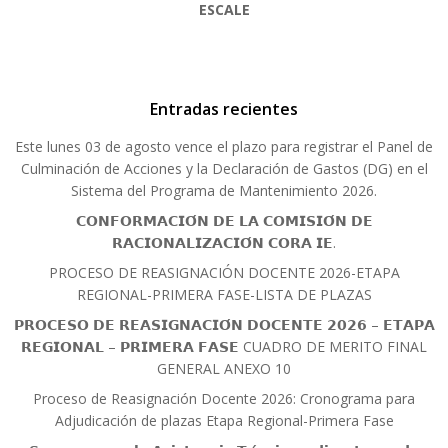
ESCALE
Entradas recientes
Este lunes 03 de agosto vence el plazo para registrar el Panel de
Culminación de Acciones y la Declaración de Gastos (DG) en el
Sistema del Programa de Mantenimiento 2026.
𝗖𝗢𝗡𝗙𝗢𝗥𝗠𝗔𝗖𝗜𝗢́𝗡 𝗗𝗘 𝗟𝗔 𝗖𝗢𝗠𝗜𝗦𝗜𝗢́𝗡 𝗗𝗘
𝗥𝗔𝗖𝗜𝗢𝗡𝗔𝗟𝗜𝗭𝗔𝗖𝗜𝗢́𝗡 𝗖𝗢𝗥𝗔 𝗜𝗘.
PROCESO DE REASIGNACIÓN DOCENTE 2026-ETAPA
REGIONAL-PRIMERA FASE-LISTA DE PLAZAS
𝗣𝗥𝗢𝗖𝗘𝗦𝗢 𝗗𝗘 𝗥𝗘𝗔𝗦𝗜𝗚𝗡𝗔𝗖𝗜𝗢́𝗡 𝗗𝗢𝗖𝗘𝗡𝗧𝗘 𝟮𝟬𝟮𝟲 – 𝗘𝗧𝗔𝗣𝗔
𝗥𝗘𝗚𝗜𝗢𝗡𝗔𝗟 – 𝗣𝗥𝗜𝗠𝗘𝗥𝗔 𝗙𝗔𝗦𝗘 CUADRO DE MERITO FINAL
GENERAL ANEXO 10
Proceso de Reasignación Docente 2026: Cronograma para
Adjudicación de plazas Etapa Regional-Primera Fase