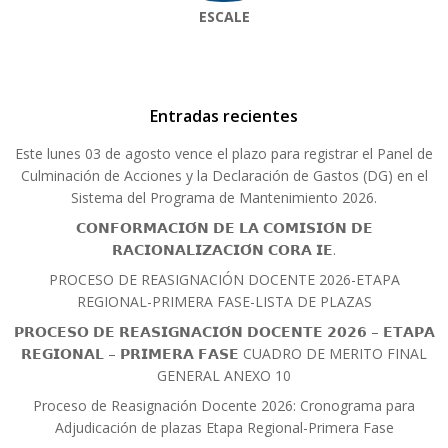
ESCALE
Entradas recientes
Este lunes 03 de agosto vence el plazo para registrar el Panel de
Culminación de Acciones y la Declaración de Gastos (DG) en el
Sistema del Programa de Mantenimiento 2026.
𝗖𝗢𝗡𝗙𝗢𝗥𝗠𝗔𝗖𝗜𝗢́𝗡 𝗗𝗘 𝗟𝗔 𝗖𝗢𝗠𝗜𝗦𝗜𝗢́𝗡 𝗗𝗘
𝗥𝗔𝗖𝗜𝗢𝗡𝗔𝗟𝗜𝗭𝗔𝗖𝗜𝗢́𝗡 𝗖𝗢𝗥𝗔 𝗜𝗘.
PROCESO DE REASIGNACIÓN DOCENTE 2026-ETAPA
REGIONAL-PRIMERA FASE-LISTA DE PLAZAS
𝗣𝗥𝗢𝗖𝗘𝗦𝗢 𝗗𝗘 𝗥𝗘𝗔𝗦𝗜𝗚𝗡𝗔𝗖𝗜𝗢́𝗡 𝗗𝗢𝗖𝗘𝗡𝗧𝗘 𝟮𝟬𝟮𝟲 – 𝗘𝗧𝗔𝗣𝗔
𝗥𝗘𝗚𝗜𝗢𝗡𝗔𝗟 – 𝗣𝗥𝗜𝗠𝗘𝗥𝗔 𝗙𝗔𝗦𝗘 CUADRO DE MERITO FINAL
GENERAL ANEXO 10
Proceso de Reasignación Docente 2026: Cronograma para
Adjudicación de plazas Etapa Regional-Primera Fase