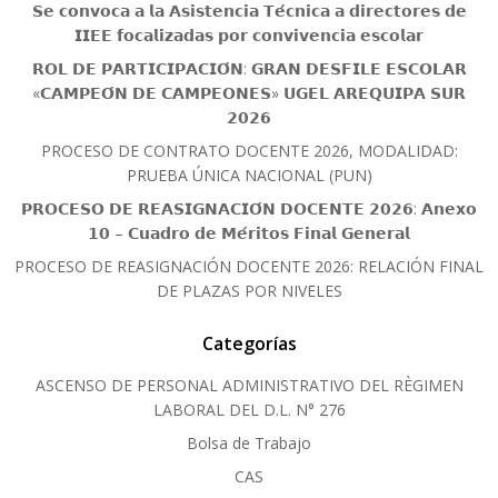
𝗦𝗲 𝗰𝗼𝗻𝘃𝗼𝗰𝗮 𝗮 𝗹𝗮 𝗔𝘀𝗶𝘀𝘁𝗲𝗻𝗰𝗶𝗮 𝗧𝗲́𝗰𝗻𝗶𝗰𝗮 𝗮 𝗱𝗶𝗿𝗲𝗰𝘁𝗼𝗿𝗲𝘀 𝗱𝗲
𝗜𝗜𝗘𝗘 𝗳𝗼𝗰𝗮𝗹𝗶𝘇𝗮𝗱𝗮𝘀 𝗽𝗼𝗿 𝗰𝗼𝗻𝘃𝗶𝘃𝗲𝗻𝗰𝗶𝗮 𝗲𝘀𝗰𝗼𝗹𝗮𝗿
𝗥𝗢𝗟 𝗗𝗘 𝗣𝗔𝗥𝗧𝗜𝗖𝗜𝗣𝗔𝗖𝗜𝗢́𝗡: 𝗚𝗥𝗔𝗡 𝗗𝗘𝗦𝗙𝗜𝗟𝗘 𝗘𝗦𝗖𝗢𝗟𝗔𝗥
«𝗖𝗔𝗠𝗣𝗘𝗢́𝗡 𝗗𝗘 𝗖𝗔𝗠𝗣𝗘𝗢𝗡𝗘𝗦» 𝗨𝗚𝗘𝗟 𝗔𝗥𝗘𝗤𝗨𝗜𝗣𝗔 𝗦𝗨𝗥
𝟮𝟬𝟮𝟲
PROCESO DE CONTRATO DOCENTE 2026, MODALIDAD:
PRUEBA ÚNICA NACIONAL (PUN)
𝗣𝗥𝗢𝗖𝗘𝗦𝗢 𝗗𝗘 𝗥𝗘𝗔𝗦𝗜𝗚𝗡𝗔𝗖𝗜𝗢́𝗡 𝗗𝗢𝗖𝗘𝗡𝗧𝗘 𝟮𝟬𝟮𝟲: 𝗔𝗻𝗲𝘅𝗼
𝟭𝟬 – 𝗖𝘂𝗮𝗱𝗿𝗼 𝗱𝗲 𝗠𝗲́𝗿𝗶𝘁𝗼𝘀 𝗙𝗶𝗻𝗮𝗹 𝗚𝗲𝗻𝗲𝗿𝗮𝗹
PROCESO DE REASIGNACIÓN DOCENTE 2026: RELACIÓN FINAL
DE PLAZAS POR NIVELES
Categorías
ASCENSO DE PERSONAL ADMINISTRATIVO DEL RÈGIMEN
LABORAL DEL D.L. N° 276
Bolsa de Trabajo
CAS