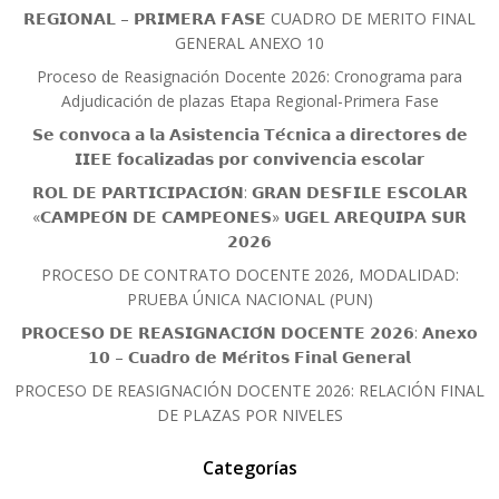
𝗥𝗘𝗚𝗜𝗢𝗡𝗔𝗟 – 𝗣𝗥𝗜𝗠𝗘𝗥𝗔 𝗙𝗔𝗦𝗘 CUADRO DE MERITO FINAL
GENERAL ANEXO 10
Proceso de Reasignación Docente 2026: Cronograma para
Adjudicación de plazas Etapa Regional-Primera Fase
𝗦𝗲 𝗰𝗼𝗻𝘃𝗼𝗰𝗮 𝗮 𝗹𝗮 𝗔𝘀𝗶𝘀𝘁𝗲𝗻𝗰𝗶𝗮 𝗧𝗲́𝗰𝗻𝗶𝗰𝗮 𝗮 𝗱𝗶𝗿𝗲𝗰𝘁𝗼𝗿𝗲𝘀 𝗱𝗲
𝗜𝗜𝗘𝗘 𝗳𝗼𝗰𝗮𝗹𝗶𝘇𝗮𝗱𝗮𝘀 𝗽𝗼𝗿 𝗰𝗼𝗻𝘃𝗶𝘃𝗲𝗻𝗰𝗶𝗮 𝗲𝘀𝗰𝗼𝗹𝗮𝗿
𝗥𝗢𝗟 𝗗𝗘 𝗣𝗔𝗥𝗧𝗜𝗖𝗜𝗣𝗔𝗖𝗜𝗢́𝗡: 𝗚𝗥𝗔𝗡 𝗗𝗘𝗦𝗙𝗜𝗟𝗘 𝗘𝗦𝗖𝗢𝗟𝗔𝗥
«𝗖𝗔𝗠𝗣𝗘𝗢́𝗡 𝗗𝗘 𝗖𝗔𝗠𝗣𝗘𝗢𝗡𝗘𝗦» 𝗨𝗚𝗘𝗟 𝗔𝗥𝗘𝗤𝗨𝗜𝗣𝗔 𝗦𝗨𝗥
𝟮𝟬𝟮𝟲
PROCESO DE CONTRATO DOCENTE 2026, MODALIDAD:
PRUEBA ÚNICA NACIONAL (PUN)
𝗣𝗥𝗢𝗖𝗘𝗦𝗢 𝗗𝗘 𝗥𝗘𝗔𝗦𝗜𝗚𝗡𝗔𝗖𝗜𝗢́𝗡 𝗗𝗢𝗖𝗘𝗡𝗧𝗘 𝟮𝟬𝟮𝟲: 𝗔𝗻𝗲𝘅𝗼
𝟭𝟬 – 𝗖𝘂𝗮𝗱𝗿𝗼 𝗱𝗲 𝗠𝗲́𝗿𝗶𝘁𝗼𝘀 𝗙𝗶𝗻𝗮𝗹 𝗚𝗲𝗻𝗲𝗿𝗮𝗹
PROCESO DE REASIGNACIÓN DOCENTE 2026: RELACIÓN FINAL
DE PLAZAS POR NIVELES
Categorías