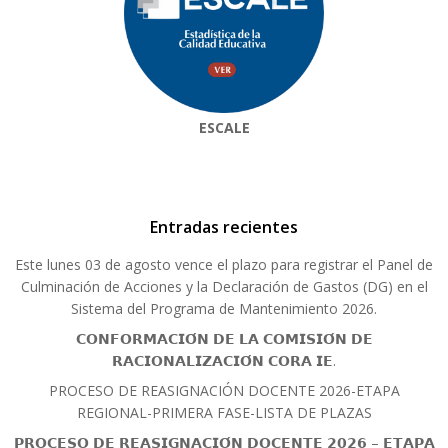
ESCALE
Entradas recientes
Este lunes 03 de agosto vence el plazo para registrar el Panel de
Culminación de Acciones y la Declaración de Gastos (DG) en el
Sistema del Programa de Mantenimiento 2026.
𝗖𝗢𝗡𝗙𝗢𝗥𝗠𝗔𝗖𝗜𝗢́𝗡 𝗗𝗘 𝗟𝗔 𝗖𝗢𝗠𝗜𝗦𝗜𝗢́𝗡 𝗗𝗘
𝗥𝗔𝗖𝗜𝗢𝗡𝗔𝗟𝗜𝗭𝗔𝗖𝗜𝗢́𝗡 𝗖𝗢𝗥𝗔 𝗜𝗘.
PROCESO DE REASIGNACIÓN DOCENTE 2026-ETAPA
REGIONAL-PRIMERA FASE-LISTA DE PLAZAS
𝗣𝗥𝗢𝗖𝗘𝗦𝗢 𝗗𝗘 𝗥𝗘𝗔𝗦𝗜𝗚𝗡𝗔𝗖𝗜𝗢́𝗡 𝗗𝗢𝗖𝗘𝗡𝗧𝗘 𝟮𝟬𝟮𝟲 – 𝗘𝗧𝗔𝗣𝗔