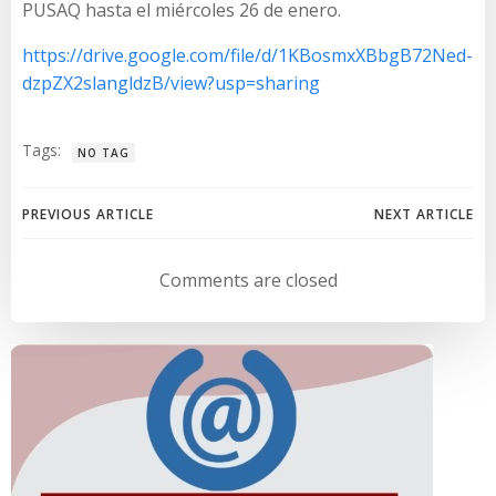
PUSAQ hasta el miércoles 26 de enero.
https://drive.google.com/file/d/1KBosmxXBbgB72Ned-
dzpZX2slangldzB/view?usp=sharing
Tags:
NO TAG
Navegación
Navegación
PREVIOUS ARTICLE
NEXT ARTICLE
de
de
Comments are closed
entradas
entradas