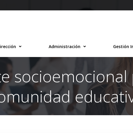
irección
Administración
Gestión I
e socioemocional 
omunidad educati