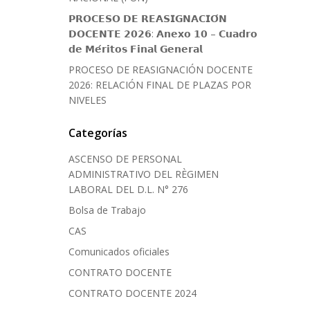
𝗣𝗥𝗢𝗖𝗘𝗦𝗢 𝗗𝗘 𝗥𝗘𝗔𝗦𝗜𝗚𝗡𝗔𝗖𝗜𝗢́𝗡
𝗗𝗢𝗖𝗘𝗡𝗧𝗘 𝟮𝟬𝟮𝟲: 𝗔𝗻𝗲𝘅𝗼 𝟭𝟬 – 𝗖𝘂𝗮𝗱𝗿𝗼
𝗱𝗲 𝗠𝗲́𝗿𝗶𝘁𝗼𝘀 𝗙𝗶𝗻𝗮𝗹 𝗚𝗲𝗻𝗲𝗿𝗮𝗹
PROCESO DE REASIGNACIÓN DOCENTE
2026: RELACIÓN FINAL DE PLAZAS POR
NIVELES
Categorías
ASCENSO DE PERSONAL
ADMINISTRATIVO DEL RÈGIMEN
LABORAL DEL D.L. N° 276
Bolsa de Trabajo
CAS
Comunicados oficiales
CONTRATO DOCENTE
CONTRATO DOCENTE 2024