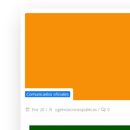
Comunicados oficiales
Ene 20
/
ugelrelacionespublicas
/
0