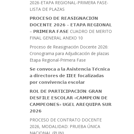
2026-ETAPA REGIONAL-PRIMERA FASE-
LISTA DE PLAZAS
𝗣𝗥𝗢𝗖𝗘𝗦𝗢 𝗗𝗘 𝗥𝗘𝗔𝗦𝗜𝗚𝗡𝗔𝗖𝗜𝗢́𝗡
𝗗𝗢𝗖𝗘𝗡𝗧𝗘 𝟮𝟬𝟮𝟲 – 𝗘𝗧𝗔𝗣𝗔 𝗥𝗘𝗚𝗜𝗢𝗡𝗔𝗟
– 𝗣𝗥𝗜𝗠𝗘𝗥𝗔 𝗙𝗔𝗦𝗘 CUADRO DE MERITO
FINAL GENERAL ANEXO 10
Proceso de Reasignación Docente 2026:
Cronograma para Adjudicación de plazas
Etapa Regional-Primera Fase
𝗦𝗲 𝗰𝗼𝗻𝘃𝗼𝗰𝗮 𝗮 𝗹𝗮 𝗔𝘀𝗶𝘀𝘁𝗲𝗻𝗰𝗶𝗮 𝗧𝗲́𝗰𝗻𝗶𝗰𝗮
𝗮 𝗱𝗶𝗿𝗲𝗰𝘁𝗼𝗿𝗲𝘀 𝗱𝗲 𝗜𝗜𝗘𝗘 𝗳𝗼𝗰𝗮𝗹𝗶𝘇𝗮𝗱𝗮𝘀
𝗽𝗼𝗿 𝗰𝗼𝗻𝘃𝗶𝘃𝗲𝗻𝗰𝗶𝗮 𝗲𝘀𝗰𝗼𝗹𝗮𝗿
𝗥𝗢𝗟 𝗗𝗘 𝗣𝗔𝗥𝗧𝗜𝗖𝗜𝗣𝗔𝗖𝗜𝗢́𝗡: 𝗚𝗥𝗔𝗡
𝗗𝗘𝗦𝗙𝗜𝗟𝗘 𝗘𝗦𝗖𝗢𝗟𝗔𝗥 «𝗖𝗔𝗠𝗣𝗘𝗢́𝗡 𝗗𝗘
𝗖𝗔𝗠𝗣𝗘𝗢𝗡𝗘𝗦» 𝗨𝗚𝗘𝗟 𝗔𝗥𝗘𝗤𝗨𝗜𝗣𝗔 𝗦𝗨𝗥
𝟮𝟬𝟮𝟲
PROCESO DE CONTRATO DOCENTE
2026, MODALIDAD: PRUEBA ÚNICA
NACIONAL (PUN)