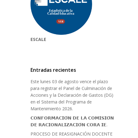
ESCALE
Entradas recientes
Este lunes 03 de agosto vence el plazo
para registrar el Panel de Culminación de
Acciones y la Declaración de Gastos (DG)
en el Sistema del Programa de
Mantenimiento 2026.
𝗖𝗢𝗡𝗙𝗢𝗥𝗠𝗔𝗖𝗜𝗢́𝗡 𝗗𝗘 𝗟𝗔 𝗖𝗢𝗠𝗜𝗦𝗜𝗢́𝗡
𝗗𝗘 𝗥𝗔𝗖𝗜𝗢𝗡𝗔𝗟𝗜𝗭𝗔𝗖𝗜𝗢́𝗡 𝗖𝗢𝗥𝗔 𝗜𝗘.
PROCESO DE REASIGNACIÓN DOCENTE