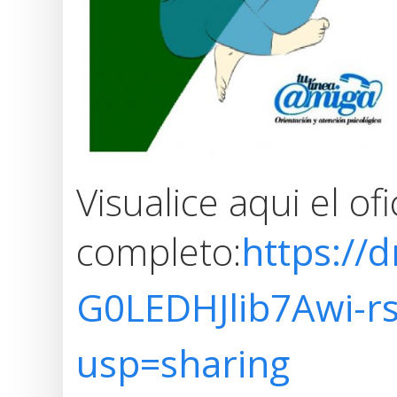
Visualice aqui el o
completo:
https://d
G0LEDHJlib7Awi-
usp=sharing