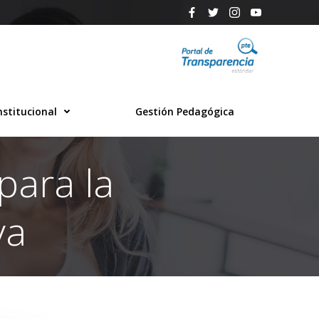
nstitucional
Gestión Pedagógica
para la
va