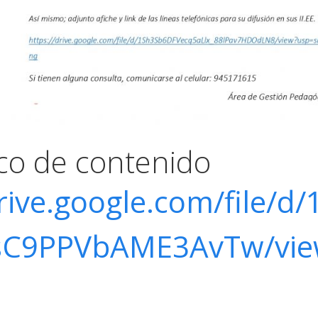
fico de contenido
rive.google.com/file/d/
rsC9PPVbAME3AvTw/vie