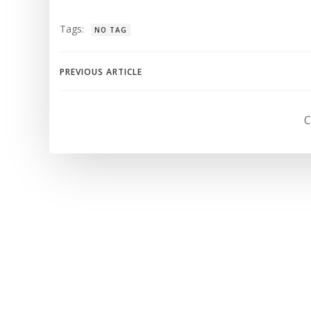
Tags:
NO TAG
Navegación
PREVIOUS ARTICLE
de
C
entradas