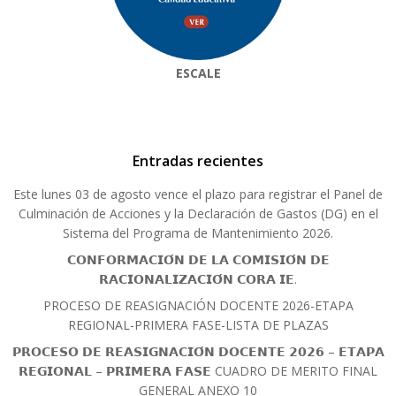
ESCALE
Entradas recientes
Este lunes 03 de agosto vence el plazo para registrar el Panel de
Culminación de Acciones y la Declaración de Gastos (DG) en el
Sistema del Programa de Mantenimiento 2026.
𝗖𝗢𝗡𝗙𝗢𝗥𝗠𝗔𝗖𝗜𝗢́𝗡 𝗗𝗘 𝗟𝗔 𝗖𝗢𝗠𝗜𝗦𝗜𝗢́𝗡 𝗗𝗘
𝗥𝗔𝗖𝗜𝗢𝗡𝗔𝗟𝗜𝗭𝗔𝗖𝗜𝗢́𝗡 𝗖𝗢𝗥𝗔 𝗜𝗘.
PROCESO DE REASIGNACIÓN DOCENTE 2026-ETAPA
REGIONAL-PRIMERA FASE-LISTA DE PLAZAS
𝗣𝗥𝗢𝗖𝗘𝗦𝗢 𝗗𝗘 𝗥𝗘𝗔𝗦𝗜𝗚𝗡𝗔𝗖𝗜𝗢́𝗡 𝗗𝗢𝗖𝗘𝗡𝗧𝗘 𝟮𝟬𝟮𝟲 – 𝗘𝗧𝗔𝗣𝗔
𝗥𝗘𝗚𝗜𝗢𝗡𝗔𝗟 – 𝗣𝗥𝗜𝗠𝗘𝗥𝗔 𝗙𝗔𝗦𝗘 CUADRO DE MERITO FINAL
GENERAL ANEXO 10