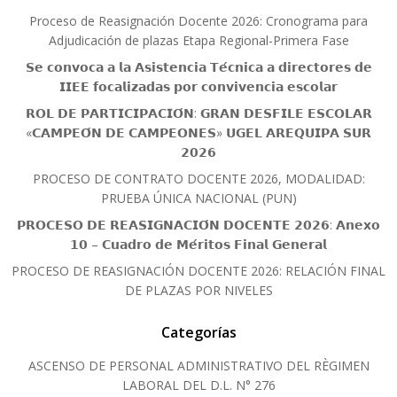
Proceso de Reasignación Docente 2026: Cronograma para
Adjudicación de plazas Etapa Regional-Primera Fase
𝗦𝗲 𝗰𝗼𝗻𝘃𝗼𝗰𝗮 𝗮 𝗹𝗮 𝗔𝘀𝗶𝘀𝘁𝗲𝗻𝗰𝗶𝗮 𝗧𝗲́𝗰𝗻𝗶𝗰𝗮 𝗮 𝗱𝗶𝗿𝗲𝗰𝘁𝗼𝗿𝗲𝘀 𝗱𝗲
𝗜𝗜𝗘𝗘 𝗳𝗼𝗰𝗮𝗹𝗶𝘇𝗮𝗱𝗮𝘀 𝗽𝗼𝗿 𝗰𝗼𝗻𝘃𝗶𝘃𝗲𝗻𝗰𝗶𝗮 𝗲𝘀𝗰𝗼𝗹𝗮𝗿
𝗥𝗢𝗟 𝗗𝗘 𝗣𝗔𝗥𝗧𝗜𝗖𝗜𝗣𝗔𝗖𝗜𝗢́𝗡: 𝗚𝗥𝗔𝗡 𝗗𝗘𝗦𝗙𝗜𝗟𝗘 𝗘𝗦𝗖𝗢𝗟𝗔𝗥
«𝗖𝗔𝗠𝗣𝗘𝗢́𝗡 𝗗𝗘 𝗖𝗔𝗠𝗣𝗘𝗢𝗡𝗘𝗦» 𝗨𝗚𝗘𝗟 𝗔𝗥𝗘𝗤𝗨𝗜𝗣𝗔 𝗦𝗨𝗥
𝟮𝟬𝟮𝟲
PROCESO DE CONTRATO DOCENTE 2026, MODALIDAD:
PRUEBA ÚNICA NACIONAL (PUN)
𝗣𝗥𝗢𝗖𝗘𝗦𝗢 𝗗𝗘 𝗥𝗘𝗔𝗦𝗜𝗚𝗡𝗔𝗖𝗜𝗢́𝗡 𝗗𝗢𝗖𝗘𝗡𝗧𝗘 𝟮𝟬𝟮𝟲: 𝗔𝗻𝗲𝘅𝗼
𝟭𝟬 – 𝗖𝘂𝗮𝗱𝗿𝗼 𝗱𝗲 𝗠𝗲́𝗿𝗶𝘁𝗼𝘀 𝗙𝗶𝗻𝗮𝗹 𝗚𝗲𝗻𝗲𝗿𝗮𝗹
PROCESO DE REASIGNACIÓN DOCENTE 2026: RELACIÓN FINAL
DE PLAZAS POR NIVELES
Categorías
ASCENSO DE PERSONAL ADMINISTRATIVO DEL RÈGIMEN
LABORAL DEL D.L. N° 276