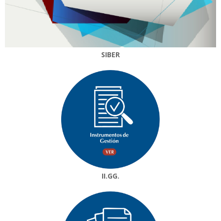
SIBER
II.GG.