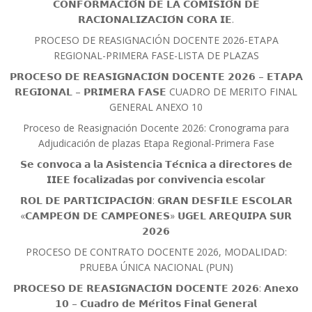
𝗖𝗢𝗡𝗙𝗢𝗥𝗠𝗔𝗖𝗜𝗢́𝗡 𝗗𝗘 𝗟𝗔 𝗖𝗢𝗠𝗜𝗦𝗜𝗢́𝗡 𝗗𝗘
𝗥𝗔𝗖𝗜𝗢𝗡𝗔𝗟𝗜𝗭𝗔𝗖𝗜𝗢́𝗡 𝗖𝗢𝗥𝗔 𝗜𝗘.
PROCESO DE REASIGNACIÓN DOCENTE 2026-ETAPA
REGIONAL-PRIMERA FASE-LISTA DE PLAZAS
𝗣𝗥𝗢𝗖𝗘𝗦𝗢 𝗗𝗘 𝗥𝗘𝗔𝗦𝗜𝗚𝗡𝗔𝗖𝗜𝗢́𝗡 𝗗𝗢𝗖𝗘𝗡𝗧𝗘 𝟮𝟬𝟮𝟲 – 𝗘𝗧𝗔𝗣𝗔
𝗥𝗘𝗚𝗜𝗢𝗡𝗔𝗟 – 𝗣𝗥𝗜𝗠𝗘𝗥𝗔 𝗙𝗔𝗦𝗘 CUADRO DE MERITO FINAL
GENERAL ANEXO 10
Proceso de Reasignación Docente 2026: Cronograma para
Adjudicación de plazas Etapa Regional-Primera Fase
𝗦𝗲 𝗰𝗼𝗻𝘃𝗼𝗰𝗮 𝗮 𝗹𝗮 𝗔𝘀𝗶𝘀𝘁𝗲𝗻𝗰𝗶𝗮 𝗧𝗲́𝗰𝗻𝗶𝗰𝗮 𝗮 𝗱𝗶𝗿𝗲𝗰𝘁𝗼𝗿𝗲𝘀 𝗱𝗲
𝗜𝗜𝗘𝗘 𝗳𝗼𝗰𝗮𝗹𝗶𝘇𝗮𝗱𝗮𝘀 𝗽𝗼𝗿 𝗰𝗼𝗻𝘃𝗶𝘃𝗲𝗻𝗰𝗶𝗮 𝗲𝘀𝗰𝗼𝗹𝗮𝗿
𝗥𝗢𝗟 𝗗𝗘 𝗣𝗔𝗥𝗧𝗜𝗖𝗜𝗣𝗔𝗖𝗜𝗢́𝗡: 𝗚𝗥𝗔𝗡 𝗗𝗘𝗦𝗙𝗜𝗟𝗘 𝗘𝗦𝗖𝗢𝗟𝗔𝗥
«𝗖𝗔𝗠𝗣𝗘𝗢́𝗡 𝗗𝗘 𝗖𝗔𝗠𝗣𝗘𝗢𝗡𝗘𝗦» 𝗨𝗚𝗘𝗟 𝗔𝗥𝗘𝗤𝗨𝗜𝗣𝗔 𝗦𝗨𝗥
𝟮𝟬𝟮𝟲
PROCESO DE CONTRATO DOCENTE 2026, MODALIDAD:
PRUEBA ÚNICA NACIONAL (PUN)
𝗣𝗥𝗢𝗖𝗘𝗦𝗢 𝗗𝗘 𝗥𝗘𝗔𝗦𝗜𝗚𝗡𝗔𝗖𝗜𝗢́𝗡 𝗗𝗢𝗖𝗘𝗡𝗧𝗘 𝟮𝟬𝟮𝟲: 𝗔𝗻𝗲𝘅𝗼
𝟭𝟬 – 𝗖𝘂𝗮𝗱𝗿𝗼 𝗱𝗲 𝗠𝗲́𝗿𝗶𝘁𝗼𝘀 𝗙𝗶𝗻𝗮𝗹 𝗚𝗲𝗻𝗲𝗿𝗮𝗹