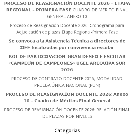
𝗣𝗥𝗢𝗖𝗘𝗦𝗢 𝗗𝗘 𝗥𝗘𝗔𝗦𝗜𝗚𝗡𝗔𝗖𝗜𝗢́𝗡 𝗗𝗢𝗖𝗘𝗡𝗧𝗘 𝟮𝟬𝟮𝟲 – 𝗘𝗧𝗔𝗣𝗔
𝗥𝗘𝗚𝗜𝗢𝗡𝗔𝗟 – 𝗣𝗥𝗜𝗠𝗘𝗥𝗔 𝗙𝗔𝗦𝗘 CUADRO DE MERITO FINAL
GENERAL ANEXO 10
Proceso de Reasignación Docente 2026: Cronograma para
Adjudicación de plazas Etapa Regional-Primera Fase
𝗦𝗲 𝗰𝗼𝗻𝘃𝗼𝗰𝗮 𝗮 𝗹𝗮 𝗔𝘀𝗶𝘀𝘁𝗲𝗻𝗰𝗶𝗮 𝗧𝗲́𝗰𝗻𝗶𝗰𝗮 𝗮 𝗱𝗶𝗿𝗲𝗰𝘁𝗼𝗿𝗲𝘀 𝗱𝗲
𝗜𝗜𝗘𝗘 𝗳𝗼𝗰𝗮𝗹𝗶𝘇𝗮𝗱𝗮𝘀 𝗽𝗼𝗿 𝗰𝗼𝗻𝘃𝗶𝘃𝗲𝗻𝗰𝗶𝗮 𝗲𝘀𝗰𝗼𝗹𝗮𝗿
𝗥𝗢𝗟 𝗗𝗘 𝗣𝗔𝗥𝗧𝗜𝗖𝗜𝗣𝗔𝗖𝗜𝗢́𝗡: 𝗚𝗥𝗔𝗡 𝗗𝗘𝗦𝗙𝗜𝗟𝗘 𝗘𝗦𝗖𝗢𝗟𝗔𝗥
«𝗖𝗔𝗠𝗣𝗘𝗢́𝗡 𝗗𝗘 𝗖𝗔𝗠𝗣𝗘𝗢𝗡𝗘𝗦» 𝗨𝗚𝗘𝗟 𝗔𝗥𝗘𝗤𝗨𝗜𝗣𝗔 𝗦𝗨𝗥
𝟮𝟬𝟮𝟲
PROCESO DE CONTRATO DOCENTE 2026, MODALIDAD:
PRUEBA ÚNICA NACIONAL (PUN)
𝗣𝗥𝗢𝗖𝗘𝗦𝗢 𝗗𝗘 𝗥𝗘𝗔𝗦𝗜𝗚𝗡𝗔𝗖𝗜𝗢́𝗡 𝗗𝗢𝗖𝗘𝗡𝗧𝗘 𝟮𝟬𝟮𝟲: 𝗔𝗻𝗲𝘅𝗼
𝟭𝟬 – 𝗖𝘂𝗮𝗱𝗿𝗼 𝗱𝗲 𝗠𝗲́𝗿𝗶𝘁𝗼𝘀 𝗙𝗶𝗻𝗮𝗹 𝗚𝗲𝗻𝗲𝗿𝗮𝗹
PROCESO DE REASIGNACIÓN DOCENTE 2026: RELACIÓN FINAL
DE PLAZAS POR NIVELES
Categorías