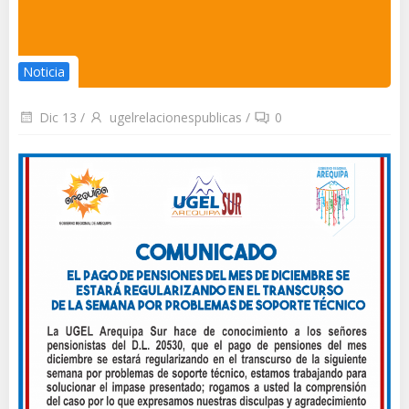
Noticia
Dic 13
/
ugelrelacionespublicas
/
0