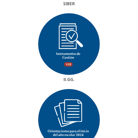
SIBER
II.GG.