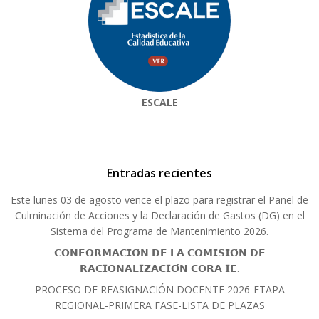
ESCALE
Entradas recientes
Este lunes 03 de agosto vence el plazo para registrar el Panel de
Culminación de Acciones y la Declaración de Gastos (DG) en el
Sistema del Programa de Mantenimiento 2026.
𝗖𝗢𝗡𝗙𝗢𝗥𝗠𝗔𝗖𝗜𝗢́𝗡 𝗗𝗘 𝗟𝗔 𝗖𝗢𝗠𝗜𝗦𝗜𝗢́𝗡 𝗗𝗘
𝗥𝗔𝗖𝗜𝗢𝗡𝗔𝗟𝗜𝗭𝗔𝗖𝗜𝗢́𝗡 𝗖𝗢𝗥𝗔 𝗜𝗘.
PROCESO DE REASIGNACIÓN DOCENTE 2026-ETAPA
REGIONAL-PRIMERA FASE-LISTA DE PLAZAS