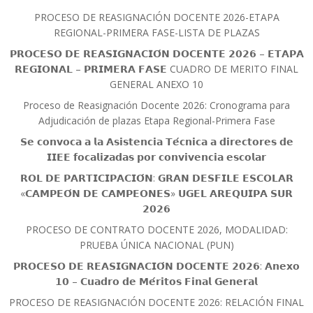
PROCESO DE REASIGNACIÓN DOCENTE 2026-ETAPA
REGIONAL-PRIMERA FASE-LISTA DE PLAZAS
𝗣𝗥𝗢𝗖𝗘𝗦𝗢 𝗗𝗘 𝗥𝗘𝗔𝗦𝗜𝗚𝗡𝗔𝗖𝗜𝗢́𝗡 𝗗𝗢𝗖𝗘𝗡𝗧𝗘 𝟮𝟬𝟮𝟲 – 𝗘𝗧𝗔𝗣𝗔
𝗥𝗘𝗚𝗜𝗢𝗡𝗔𝗟 – 𝗣𝗥𝗜𝗠𝗘𝗥𝗔 𝗙𝗔𝗦𝗘 CUADRO DE MERITO FINAL
GENERAL ANEXO 10
Proceso de Reasignación Docente 2026: Cronograma para
Adjudicación de plazas Etapa Regional-Primera Fase
𝗦𝗲 𝗰𝗼𝗻𝘃𝗼𝗰𝗮 𝗮 𝗹𝗮 𝗔𝘀𝗶𝘀𝘁𝗲𝗻𝗰𝗶𝗮 𝗧𝗲́𝗰𝗻𝗶𝗰𝗮 𝗮 𝗱𝗶𝗿𝗲𝗰𝘁𝗼𝗿𝗲𝘀 𝗱𝗲
𝗜𝗜𝗘𝗘 𝗳𝗼𝗰𝗮𝗹𝗶𝘇𝗮𝗱𝗮𝘀 𝗽𝗼𝗿 𝗰𝗼𝗻𝘃𝗶𝘃𝗲𝗻𝗰𝗶𝗮 𝗲𝘀𝗰𝗼𝗹𝗮𝗿
𝗥𝗢𝗟 𝗗𝗘 𝗣𝗔𝗥𝗧𝗜𝗖𝗜𝗣𝗔𝗖𝗜𝗢́𝗡: 𝗚𝗥𝗔𝗡 𝗗𝗘𝗦𝗙𝗜𝗟𝗘 𝗘𝗦𝗖𝗢𝗟𝗔𝗥
«𝗖𝗔𝗠𝗣𝗘𝗢́𝗡 𝗗𝗘 𝗖𝗔𝗠𝗣𝗘𝗢𝗡𝗘𝗦» 𝗨𝗚𝗘𝗟 𝗔𝗥𝗘𝗤𝗨𝗜𝗣𝗔 𝗦𝗨𝗥
𝟮𝟬𝟮𝟲
PROCESO DE CONTRATO DOCENTE 2026, MODALIDAD:
PRUEBA ÚNICA NACIONAL (PUN)
𝗣𝗥𝗢𝗖𝗘𝗦𝗢 𝗗𝗘 𝗥𝗘𝗔𝗦𝗜𝗚𝗡𝗔𝗖𝗜𝗢́𝗡 𝗗𝗢𝗖𝗘𝗡𝗧𝗘 𝟮𝟬𝟮𝟲: 𝗔𝗻𝗲𝘅𝗼
𝟭𝟬 – 𝗖𝘂𝗮𝗱𝗿𝗼 𝗱𝗲 𝗠𝗲́𝗿𝗶𝘁𝗼𝘀 𝗙𝗶𝗻𝗮𝗹 𝗚𝗲𝗻𝗲𝗿𝗮𝗹
PROCESO DE REASIGNACIÓN DOCENTE 2026: RELACIÓN FINAL