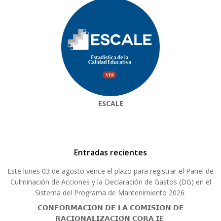
ESCALE
Entradas recientes
Este lunes 03 de agosto vence el plazo para registrar el Panel de
Culminación de Acciones y la Declaración de Gastos (DG) en el
Sistema del Programa de Mantenimiento 2026.
𝗖𝗢𝗡𝗙𝗢𝗥𝗠𝗔𝗖𝗜𝗢́𝗡 𝗗𝗘 𝗟𝗔 𝗖𝗢𝗠𝗜𝗦𝗜𝗢́𝗡 𝗗𝗘
𝗥𝗔𝗖𝗜𝗢𝗡𝗔𝗟𝗜𝗭𝗔𝗖𝗜𝗢́𝗡 𝗖𝗢𝗥𝗔 𝗜𝗘.