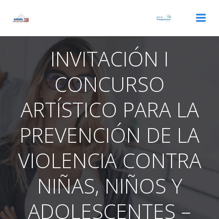
Saltar
al
contenido
INVITACIÓN I
CONCURSO
ARTÍSTICO PARA LA
PREVENCIÓN DE LA
VIOLENCIA CONTRA
NIÑAS, NIÑOS Y
ADOLESCENTES –