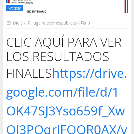
Noticia
Dic 8
/
ugelrelacionespublicas
/
0
CLIC AQUÍ PARA VER
LOS RESULTADOS
FINALES
https://drive.
google.com/file/d/1
OK47SJ3Yso659f_Xw
Ql3POqrJFOOR0AX/v