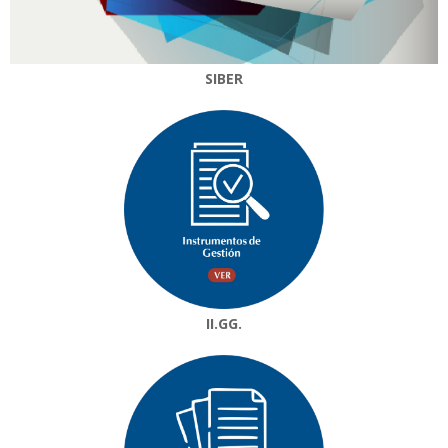
SIBER
II.GG.