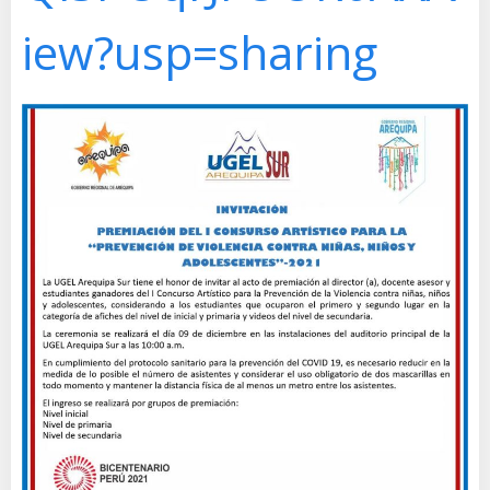
iew?usp=sharing