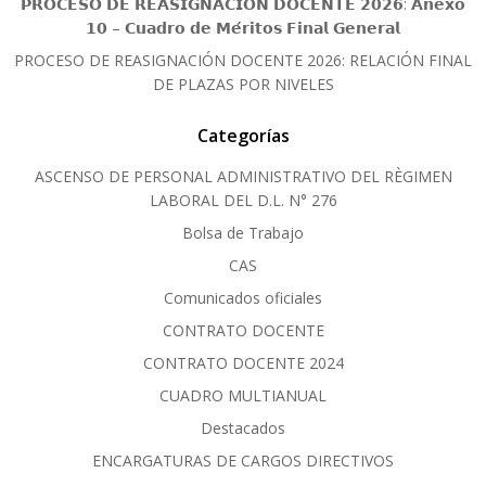
𝗣𝗥𝗢𝗖𝗘𝗦𝗢 𝗗𝗘 𝗥𝗘𝗔𝗦𝗜𝗚𝗡𝗔𝗖𝗜𝗢́𝗡 𝗗𝗢𝗖𝗘𝗡𝗧𝗘 𝟮𝟬𝟮𝟲: 𝗔𝗻𝗲𝘅𝗼
𝟭𝟬 – 𝗖𝘂𝗮𝗱𝗿𝗼 𝗱𝗲 𝗠𝗲́𝗿𝗶𝘁𝗼𝘀 𝗙𝗶𝗻𝗮𝗹 𝗚𝗲𝗻𝗲𝗿𝗮𝗹
PROCESO DE REASIGNACIÓN DOCENTE 2026: RELACIÓN FINAL
DE PLAZAS POR NIVELES
Categorías
ASCENSO DE PERSONAL ADMINISTRATIVO DEL RÈGIMEN
LABORAL DEL D.L. N° 276
Bolsa de Trabajo
CAS
Comunicados oficiales
CONTRATO DOCENTE
CONTRATO DOCENTE 2024
CUADRO MULTIANUAL
Destacados
ENCARGATURAS DE CARGOS DIRECTIVOS