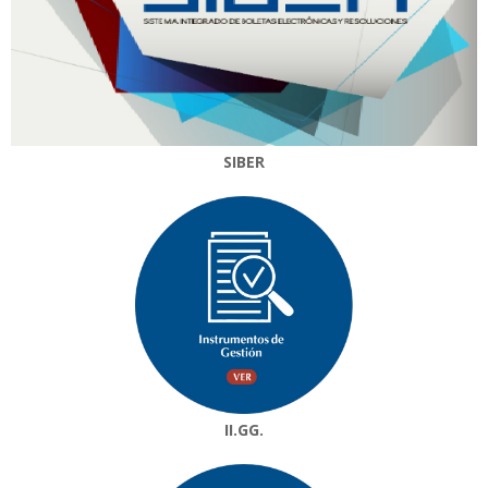
SIBER
II.GG.