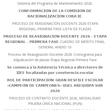
Sistema del Programa de Mantenimiento 2026.
𝗖𝗢𝗡𝗙𝗢𝗥𝗠𝗔𝗖𝗜𝗢́𝗡 𝗗𝗘 𝗟𝗔 𝗖𝗢𝗠𝗜𝗦𝗜𝗢́𝗡 𝗗𝗘
𝗥𝗔𝗖𝗜𝗢𝗡𝗔𝗟𝗜𝗭𝗔𝗖𝗜𝗢́𝗡 𝗖𝗢𝗥𝗔 𝗜𝗘.
PROCESO DE REASIGNACIÓN DOCENTE 2026-ETAPA
REGIONAL-PRIMERA FASE-LISTA DE PLAZAS
𝗣𝗥𝗢𝗖𝗘𝗦𝗢 𝗗𝗘 𝗥𝗘𝗔𝗦𝗜𝗚𝗡𝗔𝗖𝗜𝗢́𝗡 𝗗𝗢𝗖𝗘𝗡𝗧𝗘 𝟮𝟬𝟮𝟲 – 𝗘𝗧𝗔𝗣𝗔
𝗥𝗘𝗚𝗜𝗢𝗡𝗔𝗟 – 𝗣𝗥𝗜𝗠𝗘𝗥𝗔 𝗙𝗔𝗦𝗘 CUADRO DE MERITO FINAL
GENERAL ANEXO 10
Proceso de Reasignación Docente 2026: Cronograma para
Adjudicación de plazas Etapa Regional-Primera Fase
𝗦𝗲 𝗰𝗼𝗻𝘃𝗼𝗰𝗮 𝗮 𝗹𝗮 𝗔𝘀𝗶𝘀𝘁𝗲𝗻𝗰𝗶𝗮 𝗧𝗲́𝗰𝗻𝗶𝗰𝗮 𝗮 𝗱𝗶𝗿𝗲𝗰𝘁𝗼𝗿𝗲𝘀 𝗱𝗲
𝗜𝗜𝗘𝗘 𝗳𝗼𝗰𝗮𝗹𝗶𝘇𝗮𝗱𝗮𝘀 𝗽𝗼𝗿 𝗰𝗼𝗻𝘃𝗶𝘃𝗲𝗻𝗰𝗶𝗮 𝗲𝘀𝗰𝗼𝗹𝗮𝗿
𝗥𝗢𝗟 𝗗𝗘 𝗣𝗔𝗥𝗧𝗜𝗖𝗜𝗣𝗔𝗖𝗜𝗢́𝗡: 𝗚𝗥𝗔𝗡 𝗗𝗘𝗦𝗙𝗜𝗟𝗘 𝗘𝗦𝗖𝗢𝗟𝗔𝗥
«𝗖𝗔𝗠𝗣𝗘𝗢́𝗡 𝗗𝗘 𝗖𝗔𝗠𝗣𝗘𝗢𝗡𝗘𝗦» 𝗨𝗚𝗘𝗟 𝗔𝗥𝗘𝗤𝗨𝗜𝗣𝗔 𝗦𝗨𝗥
𝟮𝟬𝟮𝟲
PROCESO DE CONTRATO DOCENTE 2026, MODALIDAD:
PRUEBA ÚNICA NACIONAL (PUN)