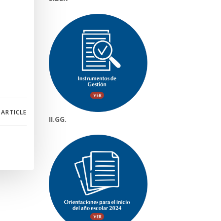
 ARTICLE
II.GG.