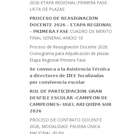
2026-ETAPA REGIONAL-PRIMERA FASE-
LISTA DE PLAZAS
𝗣𝗥𝗢𝗖𝗘𝗦𝗢 𝗗𝗘 𝗥𝗘𝗔𝗦𝗜𝗚𝗡𝗔𝗖𝗜𝗢́𝗡
𝗗𝗢𝗖𝗘𝗡𝗧𝗘 𝟮𝟬𝟮𝟲 – 𝗘𝗧𝗔𝗣𝗔 𝗥𝗘𝗚𝗜𝗢𝗡𝗔𝗟
– 𝗣𝗥𝗜𝗠𝗘𝗥𝗔 𝗙𝗔𝗦𝗘 CUADRO DE MERITO
FINAL GENERAL ANEXO 10
Proceso de Reasignación Docente 2026:
Cronograma para Adjudicación de plazas
Etapa Regional-Primera Fase
𝗦𝗲 𝗰𝗼𝗻𝘃𝗼𝗰𝗮 𝗮 𝗹𝗮 𝗔𝘀𝗶𝘀𝘁𝗲𝗻𝗰𝗶𝗮 𝗧𝗲́𝗰𝗻𝗶𝗰𝗮
𝗮 𝗱𝗶𝗿𝗲𝗰𝘁𝗼𝗿𝗲𝘀 𝗱𝗲 𝗜𝗜𝗘𝗘 𝗳𝗼𝗰𝗮𝗹𝗶𝘇𝗮𝗱𝗮𝘀
𝗽𝗼𝗿 𝗰𝗼𝗻𝘃𝗶𝘃𝗲𝗻𝗰𝗶𝗮 𝗲𝘀𝗰𝗼𝗹𝗮𝗿
𝗥𝗢𝗟 𝗗𝗘 𝗣𝗔𝗥𝗧𝗜𝗖𝗜𝗣𝗔𝗖𝗜𝗢́𝗡: 𝗚𝗥𝗔𝗡
𝗗𝗘𝗦𝗙𝗜𝗟𝗘 𝗘𝗦𝗖𝗢𝗟𝗔𝗥 «𝗖𝗔𝗠𝗣𝗘𝗢́𝗡 𝗗𝗘
𝗖𝗔𝗠𝗣𝗘𝗢𝗡𝗘𝗦» 𝗨𝗚𝗘𝗟 𝗔𝗥𝗘𝗤𝗨𝗜𝗣𝗔 𝗦𝗨𝗥
𝟮𝟬𝟮𝟲
PROCESO DE CONTRATO DOCENTE
2026, MODALIDAD: PRUEBA ÚNICA
NACIONAL (PUN)