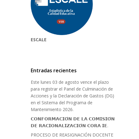
ESCALE
Entradas recientes
Este lunes 03 de agosto vence el plazo
para registrar el Panel de Culminación de
Acciones y la Declaración de Gastos (DG)
en el Sistema del Programa de
Mantenimiento 2026.
𝗖𝗢𝗡𝗙𝗢𝗥𝗠𝗔𝗖𝗜𝗢́𝗡 𝗗𝗘 𝗟𝗔 𝗖𝗢𝗠𝗜𝗦𝗜𝗢́𝗡
𝗗𝗘 𝗥𝗔𝗖𝗜𝗢𝗡𝗔𝗟𝗜𝗭𝗔𝗖𝗜𝗢́𝗡 𝗖𝗢𝗥𝗔 𝗜𝗘.
PROCESO DE REASIGNACIÓN DOCENTE