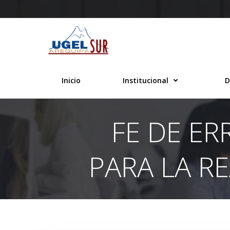
Saltar
al
contenido
Inicio
Institucional
D
FE DE ER
PARA LA R