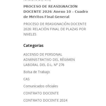
𝗣𝗥𝗢𝗖𝗘𝗦𝗢 𝗗𝗘 𝗥𝗘𝗔𝗦𝗜𝗚𝗡𝗔𝗖𝗜𝗢́𝗡
𝗗𝗢𝗖𝗘𝗡𝗧𝗘 𝟮𝟬𝟮𝟲: 𝗔𝗻𝗲𝘅𝗼 𝟭𝟬 – 𝗖𝘂𝗮𝗱𝗿𝗼
𝗱𝗲 𝗠𝗲́𝗿𝗶𝘁𝗼𝘀 𝗙𝗶𝗻𝗮𝗹 𝗚𝗲𝗻𝗲𝗿𝗮𝗹
PROCESO DE REASIGNACIÓN DOCENTE
2026: RELACIÓN FINAL DE PLAZAS POR
NIVELES
Categorías
ASCENSO DE PERSONAL
ADMINISTRATIVO DEL RÈGIMEN
LABORAL DEL D.L. N° 276
Bolsa de Trabajo
CAS
Comunicados oficiales
CONTRATO DOCENTE
CONTRATO DOCENTE 2024