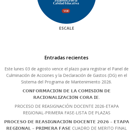
ESCALE
Entradas recientes
Este lunes 03 de agosto vence el plazo para registrar el Panel de
Culminación de Acciones y la Declaración de Gastos (DG) en el
Sistema del Programa de Mantenimiento 2026.
𝗖𝗢𝗡𝗙𝗢𝗥𝗠𝗔𝗖𝗜𝗢́𝗡 𝗗𝗘 𝗟𝗔 𝗖𝗢𝗠𝗜𝗦𝗜𝗢́𝗡 𝗗𝗘
𝗥𝗔𝗖𝗜𝗢𝗡𝗔𝗟𝗜𝗭𝗔𝗖𝗜𝗢́𝗡 𝗖𝗢𝗥𝗔 𝗜𝗘.
PROCESO DE REASIGNACIÓN DOCENTE 2026-ETAPA
REGIONAL-PRIMERA FASE-LISTA DE PLAZAS
𝗣𝗥𝗢𝗖𝗘𝗦𝗢 𝗗𝗘 𝗥𝗘𝗔𝗦𝗜𝗚𝗡𝗔𝗖𝗜𝗢́𝗡 𝗗𝗢𝗖𝗘𝗡𝗧𝗘 𝟮𝟬𝟮𝟲 – 𝗘𝗧𝗔𝗣𝗔
𝗥𝗘𝗚𝗜𝗢𝗡𝗔𝗟 – 𝗣𝗥𝗜𝗠𝗘𝗥𝗔 𝗙𝗔𝗦𝗘 CUADRO DE MERITO FINAL