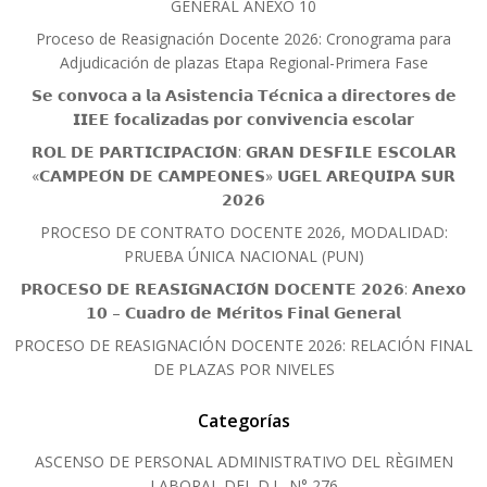
GENERAL ANEXO 10
Proceso de Reasignación Docente 2026: Cronograma para
Adjudicación de plazas Etapa Regional-Primera Fase
𝗦𝗲 𝗰𝗼𝗻𝘃𝗼𝗰𝗮 𝗮 𝗹𝗮 𝗔𝘀𝗶𝘀𝘁𝗲𝗻𝗰𝗶𝗮 𝗧𝗲́𝗰𝗻𝗶𝗰𝗮 𝗮 𝗱𝗶𝗿𝗲𝗰𝘁𝗼𝗿𝗲𝘀 𝗱𝗲
𝗜𝗜𝗘𝗘 𝗳𝗼𝗰𝗮𝗹𝗶𝘇𝗮𝗱𝗮𝘀 𝗽𝗼𝗿 𝗰𝗼𝗻𝘃𝗶𝘃𝗲𝗻𝗰𝗶𝗮 𝗲𝘀𝗰𝗼𝗹𝗮𝗿
𝗥𝗢𝗟 𝗗𝗘 𝗣𝗔𝗥𝗧𝗜𝗖𝗜𝗣𝗔𝗖𝗜𝗢́𝗡: 𝗚𝗥𝗔𝗡 𝗗𝗘𝗦𝗙𝗜𝗟𝗘 𝗘𝗦𝗖𝗢𝗟𝗔𝗥
«𝗖𝗔𝗠𝗣𝗘𝗢́𝗡 𝗗𝗘 𝗖𝗔𝗠𝗣𝗘𝗢𝗡𝗘𝗦» 𝗨𝗚𝗘𝗟 𝗔𝗥𝗘𝗤𝗨𝗜𝗣𝗔 𝗦𝗨𝗥
𝟮𝟬𝟮𝟲
PROCESO DE CONTRATO DOCENTE 2026, MODALIDAD:
PRUEBA ÚNICA NACIONAL (PUN)
𝗣𝗥𝗢𝗖𝗘𝗦𝗢 𝗗𝗘 𝗥𝗘𝗔𝗦𝗜𝗚𝗡𝗔𝗖𝗜𝗢́𝗡 𝗗𝗢𝗖𝗘𝗡𝗧𝗘 𝟮𝟬𝟮𝟲: 𝗔𝗻𝗲𝘅𝗼
𝟭𝟬 – 𝗖𝘂𝗮𝗱𝗿𝗼 𝗱𝗲 𝗠𝗲́𝗿𝗶𝘁𝗼𝘀 𝗙𝗶𝗻𝗮𝗹 𝗚𝗲𝗻𝗲𝗿𝗮𝗹
PROCESO DE REASIGNACIÓN DOCENTE 2026: RELACIÓN FINAL
DE PLAZAS POR NIVELES
Categorías
ASCENSO DE PERSONAL ADMINISTRATIVO DEL RÈGIMEN
LABORAL DEL D.L. N° 276