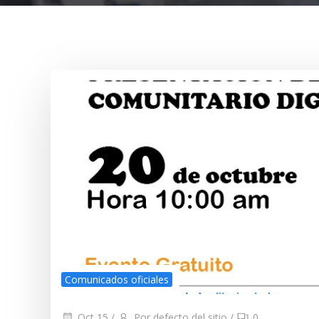
Comunicados oficiales
Oct 15
/
Por defecto del sitio
/
0