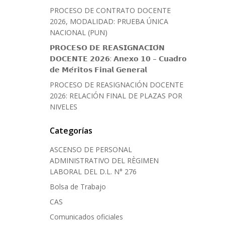
PROCESO DE CONTRATO DOCENTE
2026, MODALIDAD: PRUEBA ÚNICA
NACIONAL (PUN)
𝗣𝗥𝗢𝗖𝗘𝗦𝗢 𝗗𝗘 𝗥𝗘𝗔𝗦𝗜𝗚𝗡𝗔𝗖𝗜𝗢́𝗡
𝗗𝗢𝗖𝗘𝗡𝗧𝗘 𝟮𝟬𝟮𝟲: 𝗔𝗻𝗲𝘅𝗼 𝟭𝟬 – 𝗖𝘂𝗮𝗱𝗿𝗼
𝗱𝗲 𝗠𝗲́𝗿𝗶𝘁𝗼𝘀 𝗙𝗶𝗻𝗮𝗹 𝗚𝗲𝗻𝗲𝗿𝗮𝗹
PROCESO DE REASIGNACIÓN DOCENTE
2026: RELACIÓN FINAL DE PLAZAS POR
NIVELES
Categorías
ASCENSO DE PERSONAL
ADMINISTRATIVO DEL RÈGIMEN
LABORAL DEL D.L. N° 276
Bolsa de Trabajo
CAS
Comunicados oficiales