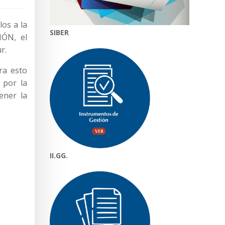
los a la
SIBER
IÓN, el
r.
ra esto
 por la
ener la
II.GG.