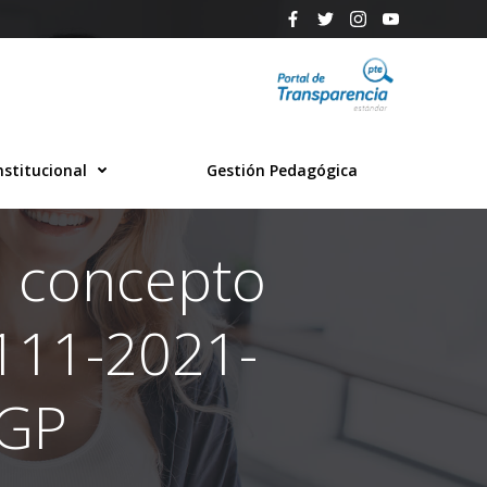
nstitucional
Gestión Pedagógica
l concepto
111-2021-
AGP