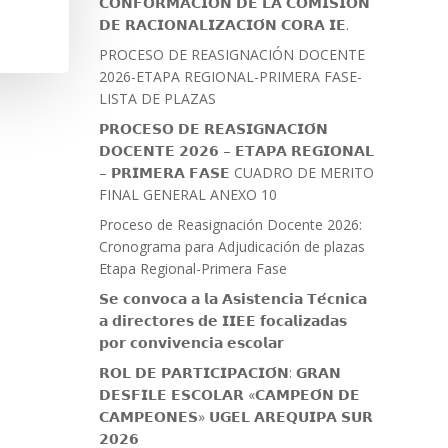
𝗖𝗢𝗡𝗙𝗢𝗥𝗠𝗔𝗖𝗜𝗢́𝗡 𝗗𝗘 𝗟𝗔 𝗖𝗢𝗠𝗜𝗦𝗜𝗢́𝗡
𝗗𝗘 𝗥𝗔𝗖𝗜𝗢𝗡𝗔𝗟𝗜𝗭𝗔𝗖𝗜𝗢́𝗡 𝗖𝗢𝗥𝗔 𝗜𝗘.
PROCESO DE REASIGNACIÓN DOCENTE
2026-ETAPA REGIONAL-PRIMERA FASE-
LISTA DE PLAZAS
𝗣𝗥𝗢𝗖𝗘𝗦𝗢 𝗗𝗘 𝗥𝗘𝗔𝗦𝗜𝗚𝗡𝗔𝗖𝗜𝗢́𝗡
𝗗𝗢𝗖𝗘𝗡𝗧𝗘 𝟮𝟬𝟮𝟲 – 𝗘𝗧𝗔𝗣𝗔 𝗥𝗘𝗚𝗜𝗢𝗡𝗔𝗟
– 𝗣𝗥𝗜𝗠𝗘𝗥𝗔 𝗙𝗔𝗦𝗘 CUADRO DE MERITO
FINAL GENERAL ANEXO 10
Proceso de Reasignación Docente 2026:
Cronograma para Adjudicación de plazas
Etapa Regional-Primera Fase
𝗦𝗲 𝗰𝗼𝗻𝘃𝗼𝗰𝗮 𝗮 𝗹𝗮 𝗔𝘀𝗶𝘀𝘁𝗲𝗻𝗰𝗶𝗮 𝗧𝗲́𝗰𝗻𝗶𝗰𝗮
𝗮 𝗱𝗶𝗿𝗲𝗰𝘁𝗼𝗿𝗲𝘀 𝗱𝗲 𝗜𝗜𝗘𝗘 𝗳𝗼𝗰𝗮𝗹𝗶𝘇𝗮𝗱𝗮𝘀
𝗽𝗼𝗿 𝗰𝗼𝗻𝘃𝗶𝘃𝗲𝗻𝗰𝗶𝗮 𝗲𝘀𝗰𝗼𝗹𝗮𝗿
𝗥𝗢𝗟 𝗗𝗘 𝗣𝗔𝗥𝗧𝗜𝗖𝗜𝗣𝗔𝗖𝗜𝗢́𝗡: 𝗚𝗥𝗔𝗡
𝗗𝗘𝗦𝗙𝗜𝗟𝗘 𝗘𝗦𝗖𝗢𝗟𝗔𝗥 «𝗖𝗔𝗠𝗣𝗘𝗢́𝗡 𝗗𝗘
𝗖𝗔𝗠𝗣𝗘𝗢𝗡𝗘𝗦» 𝗨𝗚𝗘𝗟 𝗔𝗥𝗘𝗤𝗨𝗜𝗣𝗔 𝗦𝗨𝗥
𝟮𝟬𝟮𝟲