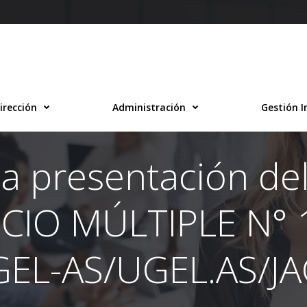
irección
Administración
Gestión I
n a presentación de
ICIO MÚLTIPLE N° 
EL-AS/UGEL.AS/J