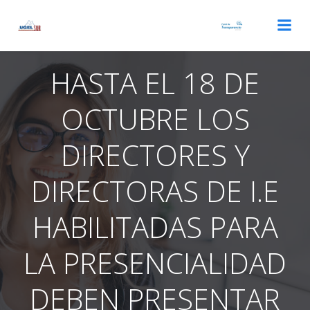
Saltar
al
contenido
HASTA EL 18 DE
OCTUBRE LOS
DIRECTORES Y
DIRECTORAS DE I.E
HABILITADAS PARA
LA PRESENCIALIDAD
DEBEN PRESENTAR