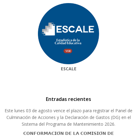
ESCALE
Entradas recientes
Este lunes 03 de agosto vence el plazo para registrar el Panel de
Culminación de Acciones y la Declaración de Gastos (DG) en el
Sistema del Programa de Mantenimiento 2026.
𝗖𝗢𝗡𝗙𝗢𝗥𝗠𝗔𝗖𝗜𝗢́𝗡 𝗗𝗘 𝗟𝗔 𝗖𝗢𝗠𝗜𝗦𝗜𝗢́𝗡 𝗗𝗘