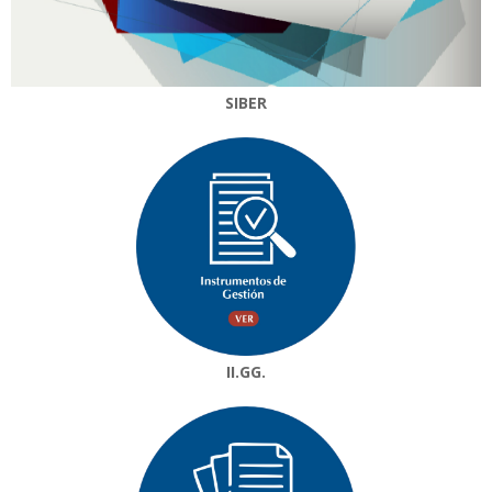
SIBER
II.GG.