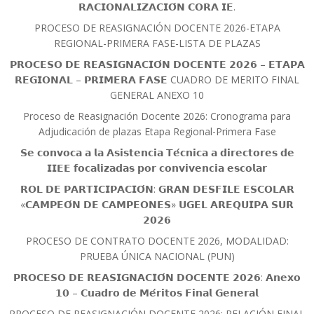
𝗥𝗔𝗖𝗜𝗢𝗡𝗔𝗟𝗜𝗭𝗔𝗖𝗜𝗢́𝗡 𝗖𝗢𝗥𝗔 𝗜𝗘.
PROCESO DE REASIGNACIÓN DOCENTE 2026-ETAPA
REGIONAL-PRIMERA FASE-LISTA DE PLAZAS
𝗣𝗥𝗢𝗖𝗘𝗦𝗢 𝗗𝗘 𝗥𝗘𝗔𝗦𝗜𝗚𝗡𝗔𝗖𝗜𝗢́𝗡 𝗗𝗢𝗖𝗘𝗡𝗧𝗘 𝟮𝟬𝟮𝟲 – 𝗘𝗧𝗔𝗣𝗔
𝗥𝗘𝗚𝗜𝗢𝗡𝗔𝗟 – 𝗣𝗥𝗜𝗠𝗘𝗥𝗔 𝗙𝗔𝗦𝗘 CUADRO DE MERITO FINAL
GENERAL ANEXO 10
Proceso de Reasignación Docente 2026: Cronograma para
Adjudicación de plazas Etapa Regional-Primera Fase
𝗦𝗲 𝗰𝗼𝗻𝘃𝗼𝗰𝗮 𝗮 𝗹𝗮 𝗔𝘀𝗶𝘀𝘁𝗲𝗻𝗰𝗶𝗮 𝗧𝗲́𝗰𝗻𝗶𝗰𝗮 𝗮 𝗱𝗶𝗿𝗲𝗰𝘁𝗼𝗿𝗲𝘀 𝗱𝗲
𝗜𝗜𝗘𝗘 𝗳𝗼𝗰𝗮𝗹𝗶𝘇𝗮𝗱𝗮𝘀 𝗽𝗼𝗿 𝗰𝗼𝗻𝘃𝗶𝘃𝗲𝗻𝗰𝗶𝗮 𝗲𝘀𝗰𝗼𝗹𝗮𝗿
𝗥𝗢𝗟 𝗗𝗘 𝗣𝗔𝗥𝗧𝗜𝗖𝗜𝗣𝗔𝗖𝗜𝗢́𝗡: 𝗚𝗥𝗔𝗡 𝗗𝗘𝗦𝗙𝗜𝗟𝗘 𝗘𝗦𝗖𝗢𝗟𝗔𝗥
«𝗖𝗔𝗠𝗣𝗘𝗢́𝗡 𝗗𝗘 𝗖𝗔𝗠𝗣𝗘𝗢𝗡𝗘𝗦» 𝗨𝗚𝗘𝗟 𝗔𝗥𝗘𝗤𝗨𝗜𝗣𝗔 𝗦𝗨𝗥
𝟮𝟬𝟮𝟲
PROCESO DE CONTRATO DOCENTE 2026, MODALIDAD:
PRUEBA ÚNICA NACIONAL (PUN)
𝗣𝗥𝗢𝗖𝗘𝗦𝗢 𝗗𝗘 𝗥𝗘𝗔𝗦𝗜𝗚𝗡𝗔𝗖𝗜𝗢́𝗡 𝗗𝗢𝗖𝗘𝗡𝗧𝗘 𝟮𝟬𝟮𝟲: 𝗔𝗻𝗲𝘅𝗼
𝟭𝟬 – 𝗖𝘂𝗮𝗱𝗿𝗼 𝗱𝗲 𝗠𝗲́𝗿𝗶𝘁𝗼𝘀 𝗙𝗶𝗻𝗮𝗹 𝗚𝗲𝗻𝗲𝗿𝗮𝗹
PROCESO DE REASIGNACIÓN DOCENTE 2026: RELACIÓN FINAL