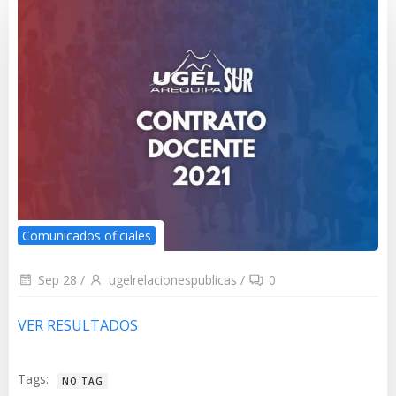
Comunicados oficiales
Sep 28
/
ugelrelacionespublicas
/
0
VER RESULTADOS
Tags:
NO TAG