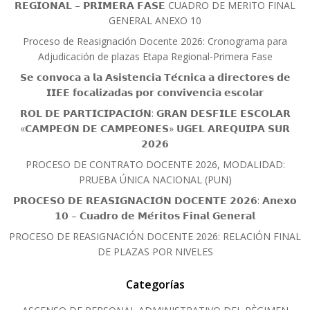
𝗥𝗘𝗚𝗜𝗢𝗡𝗔𝗟 – 𝗣𝗥𝗜𝗠𝗘𝗥𝗔 𝗙𝗔𝗦𝗘 CUADRO DE MERITO FINAL
GENERAL ANEXO 10
Proceso de Reasignación Docente 2026: Cronograma para
Adjudicación de plazas Etapa Regional-Primera Fase
𝗦𝗲 𝗰𝗼𝗻𝘃𝗼𝗰𝗮 𝗮 𝗹𝗮 𝗔𝘀𝗶𝘀𝘁𝗲𝗻𝗰𝗶𝗮 𝗧𝗲́𝗰𝗻𝗶𝗰𝗮 𝗮 𝗱𝗶𝗿𝗲𝗰𝘁𝗼𝗿𝗲𝘀 𝗱𝗲
𝗜𝗜𝗘𝗘 𝗳𝗼𝗰𝗮𝗹𝗶𝘇𝗮𝗱𝗮𝘀 𝗽𝗼𝗿 𝗰𝗼𝗻𝘃𝗶𝘃𝗲𝗻𝗰𝗶𝗮 𝗲𝘀𝗰𝗼𝗹𝗮𝗿
𝗥𝗢𝗟 𝗗𝗘 𝗣𝗔𝗥𝗧𝗜𝗖𝗜𝗣𝗔𝗖𝗜𝗢́𝗡: 𝗚𝗥𝗔𝗡 𝗗𝗘𝗦𝗙𝗜𝗟𝗘 𝗘𝗦𝗖𝗢𝗟𝗔𝗥
«𝗖𝗔𝗠𝗣𝗘𝗢́𝗡 𝗗𝗘 𝗖𝗔𝗠𝗣𝗘𝗢𝗡𝗘𝗦» 𝗨𝗚𝗘𝗟 𝗔𝗥𝗘𝗤𝗨𝗜𝗣𝗔 𝗦𝗨𝗥
𝟮𝟬𝟮𝟲
PROCESO DE CONTRATO DOCENTE 2026, MODALIDAD:
PRUEBA ÚNICA NACIONAL (PUN)
𝗣𝗥𝗢𝗖𝗘𝗦𝗢 𝗗𝗘 𝗥𝗘𝗔𝗦𝗜𝗚𝗡𝗔𝗖𝗜𝗢́𝗡 𝗗𝗢𝗖𝗘𝗡𝗧𝗘 𝟮𝟬𝟮𝟲: 𝗔𝗻𝗲𝘅𝗼
𝟭𝟬 – 𝗖𝘂𝗮𝗱𝗿𝗼 𝗱𝗲 𝗠𝗲́𝗿𝗶𝘁𝗼𝘀 𝗙𝗶𝗻𝗮𝗹 𝗚𝗲𝗻𝗲𝗿𝗮𝗹
PROCESO DE REASIGNACIÓN DOCENTE 2026: RELACIÓN FINAL
DE PLAZAS POR NIVELES
Categorías