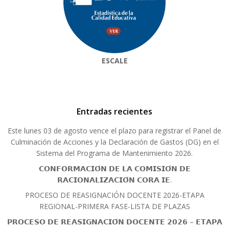
ESCALE
Entradas recientes
Este lunes 03 de agosto vence el plazo para registrar el Panel de
Culminación de Acciones y la Declaración de Gastos (DG) en el
Sistema del Programa de Mantenimiento 2026.
𝗖𝗢𝗡𝗙𝗢𝗥𝗠𝗔𝗖𝗜𝗢́𝗡 𝗗𝗘 𝗟𝗔 𝗖𝗢𝗠𝗜𝗦𝗜𝗢́𝗡 𝗗𝗘
𝗥𝗔𝗖𝗜𝗢𝗡𝗔𝗟𝗜𝗭𝗔𝗖𝗜𝗢́𝗡 𝗖𝗢𝗥𝗔 𝗜𝗘.
PROCESO DE REASIGNACIÓN DOCENTE 2026-ETAPA
REGIONAL-PRIMERA FASE-LISTA DE PLAZAS
𝗣𝗥𝗢𝗖𝗘𝗦𝗢 𝗗𝗘 𝗥𝗘𝗔𝗦𝗜𝗚𝗡𝗔𝗖𝗜𝗢́𝗡 𝗗𝗢𝗖𝗘𝗡𝗧𝗘 𝟮𝟬𝟮𝟲 – 𝗘𝗧𝗔𝗣𝗔