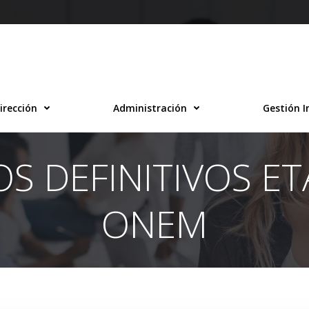
irección
Administración
Gestión I
S DEFINITIVOS ET
ONEM