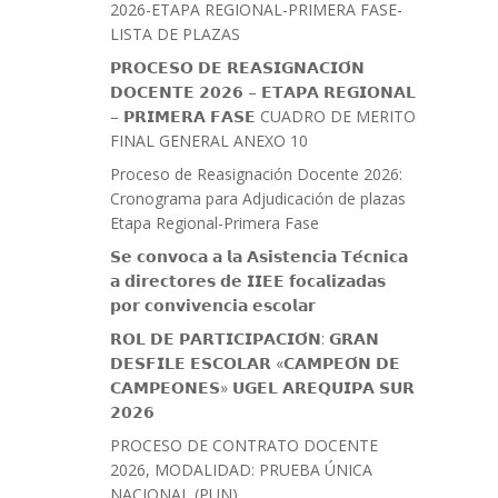
2026-ETAPA REGIONAL-PRIMERA FASE-
LISTA DE PLAZAS
𝗣𝗥𝗢𝗖𝗘𝗦𝗢 𝗗𝗘 𝗥𝗘𝗔𝗦𝗜𝗚𝗡𝗔𝗖𝗜𝗢́𝗡
𝗗𝗢𝗖𝗘𝗡𝗧𝗘 𝟮𝟬𝟮𝟲 – 𝗘𝗧𝗔𝗣𝗔 𝗥𝗘𝗚𝗜𝗢𝗡𝗔𝗟
– 𝗣𝗥𝗜𝗠𝗘𝗥𝗔 𝗙𝗔𝗦𝗘 CUADRO DE MERITO
FINAL GENERAL ANEXO 10
Proceso de Reasignación Docente 2026:
Cronograma para Adjudicación de plazas
Etapa Regional-Primera Fase
𝗦𝗲 𝗰𝗼𝗻𝘃𝗼𝗰𝗮 𝗮 𝗹𝗮 𝗔𝘀𝗶𝘀𝘁𝗲𝗻𝗰𝗶𝗮 𝗧𝗲́𝗰𝗻𝗶𝗰𝗮
𝗮 𝗱𝗶𝗿𝗲𝗰𝘁𝗼𝗿𝗲𝘀 𝗱𝗲 𝗜𝗜𝗘𝗘 𝗳𝗼𝗰𝗮𝗹𝗶𝘇𝗮𝗱𝗮𝘀
𝗽𝗼𝗿 𝗰𝗼𝗻𝘃𝗶𝘃𝗲𝗻𝗰𝗶𝗮 𝗲𝘀𝗰𝗼𝗹𝗮𝗿
𝗥𝗢𝗟 𝗗𝗘 𝗣𝗔𝗥𝗧𝗜𝗖𝗜𝗣𝗔𝗖𝗜𝗢́𝗡: 𝗚𝗥𝗔𝗡
𝗗𝗘𝗦𝗙𝗜𝗟𝗘 𝗘𝗦𝗖𝗢𝗟𝗔𝗥 «𝗖𝗔𝗠𝗣𝗘𝗢́𝗡 𝗗𝗘
𝗖𝗔𝗠𝗣𝗘𝗢𝗡𝗘𝗦» 𝗨𝗚𝗘𝗟 𝗔𝗥𝗘𝗤𝗨𝗜𝗣𝗔 𝗦𝗨𝗥
𝟮𝟬𝟮𝟲
PROCESO DE CONTRATO DOCENTE
2026, MODALIDAD: PRUEBA ÚNICA
NACIONAL (PUN)