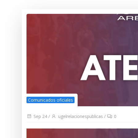
Comunicados oficiales
Sep 24
/
ugelrelacionespublicas
/
0