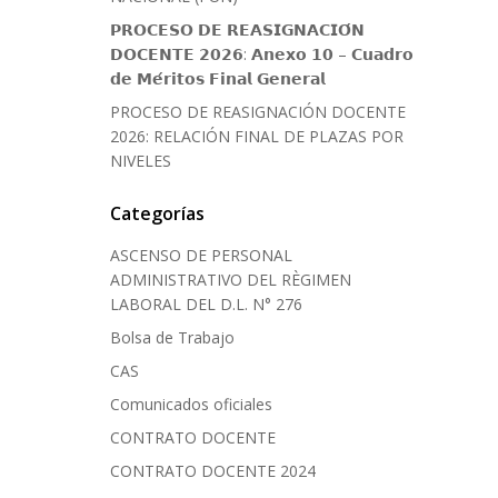
𝗣𝗥𝗢𝗖𝗘𝗦𝗢 𝗗𝗘 𝗥𝗘𝗔𝗦𝗜𝗚𝗡𝗔𝗖𝗜𝗢́𝗡
𝗗𝗢𝗖𝗘𝗡𝗧𝗘 𝟮𝟬𝟮𝟲: 𝗔𝗻𝗲𝘅𝗼 𝟭𝟬 – 𝗖𝘂𝗮𝗱𝗿𝗼
𝗱𝗲 𝗠𝗲́𝗿𝗶𝘁𝗼𝘀 𝗙𝗶𝗻𝗮𝗹 𝗚𝗲𝗻𝗲𝗿𝗮𝗹
PROCESO DE REASIGNACIÓN DOCENTE
2026: RELACIÓN FINAL DE PLAZAS POR
NIVELES
Categorías
ASCENSO DE PERSONAL
ADMINISTRATIVO DEL RÈGIMEN
LABORAL DEL D.L. N° 276
Bolsa de Trabajo
CAS
Comunicados oficiales
CONTRATO DOCENTE
CONTRATO DOCENTE 2024