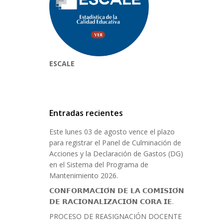
ESCALE
Entradas recientes
Este lunes 03 de agosto vence el plazo
para registrar el Panel de Culminación de
Acciones y la Declaración de Gastos (DG)
en el Sistema del Programa de
Mantenimiento 2026.
𝗖𝗢𝗡𝗙𝗢𝗥𝗠𝗔𝗖𝗜𝗢́𝗡 𝗗𝗘 𝗟𝗔 𝗖𝗢𝗠𝗜𝗦𝗜𝗢́𝗡
𝗗𝗘 𝗥𝗔𝗖𝗜𝗢𝗡𝗔𝗟𝗜𝗭𝗔𝗖𝗜𝗢́𝗡 𝗖𝗢𝗥𝗔 𝗜𝗘.
PROCESO DE REASIGNACIÓN DOCENTE