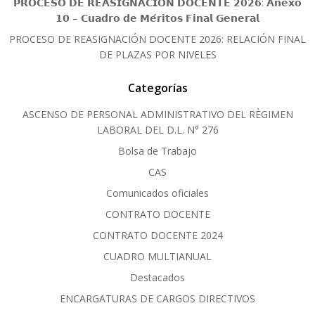
𝗣𝗥𝗢𝗖𝗘𝗦𝗢 𝗗𝗘 𝗥𝗘𝗔𝗦𝗜𝗚𝗡𝗔𝗖𝗜𝗢́𝗡 𝗗𝗢𝗖𝗘𝗡𝗧𝗘 𝟮𝟬𝟮𝟲: 𝗔𝗻𝗲𝘅𝗼
𝟭𝟬 – 𝗖𝘂𝗮𝗱𝗿𝗼 𝗱𝗲 𝗠𝗲́𝗿𝗶𝘁𝗼𝘀 𝗙𝗶𝗻𝗮𝗹 𝗚𝗲𝗻𝗲𝗿𝗮𝗹
PROCESO DE REASIGNACIÓN DOCENTE 2026: RELACIÓN FINAL
DE PLAZAS POR NIVELES
Categorías
ASCENSO DE PERSONAL ADMINISTRATIVO DEL RÈGIMEN
LABORAL DEL D.L. N° 276
Bolsa de Trabajo
CAS
Comunicados oficiales
CONTRATO DOCENTE
CONTRATO DOCENTE 2024
CUADRO MULTIANUAL
Destacados
ENCARGATURAS DE CARGOS DIRECTIVOS