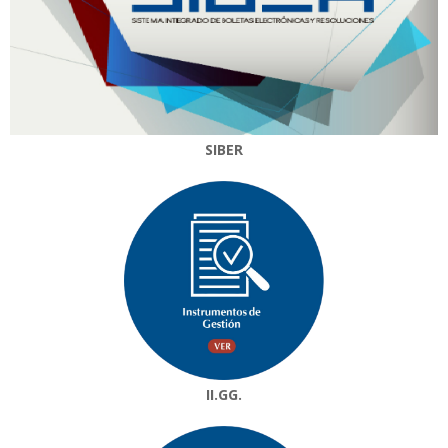
SIBER
II.GG.