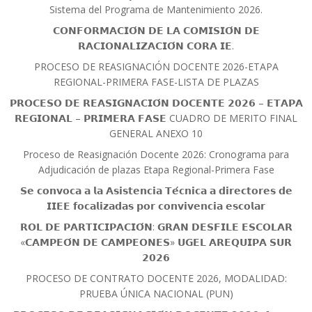
Sistema del Programa de Mantenimiento 2026.
𝗖𝗢𝗡𝗙𝗢𝗥𝗠𝗔𝗖𝗜𝗢́𝗡 𝗗𝗘 𝗟𝗔 𝗖𝗢𝗠𝗜𝗦𝗜𝗢́𝗡 𝗗𝗘
𝗥𝗔𝗖𝗜𝗢𝗡𝗔𝗟𝗜𝗭𝗔𝗖𝗜𝗢́𝗡 𝗖𝗢𝗥𝗔 𝗜𝗘.
PROCESO DE REASIGNACIÓN DOCENTE 2026-ETAPA
REGIONAL-PRIMERA FASE-LISTA DE PLAZAS
𝗣𝗥𝗢𝗖𝗘𝗦𝗢 𝗗𝗘 𝗥𝗘𝗔𝗦𝗜𝗚𝗡𝗔𝗖𝗜𝗢́𝗡 𝗗𝗢𝗖𝗘𝗡𝗧𝗘 𝟮𝟬𝟮𝟲 – 𝗘𝗧𝗔𝗣𝗔
𝗥𝗘𝗚𝗜𝗢𝗡𝗔𝗟 – 𝗣𝗥𝗜𝗠𝗘𝗥𝗔 𝗙𝗔𝗦𝗘 CUADRO DE MERITO FINAL
GENERAL ANEXO 10
Proceso de Reasignación Docente 2026: Cronograma para
Adjudicación de plazas Etapa Regional-Primera Fase
𝗦𝗲 𝗰𝗼𝗻𝘃𝗼𝗰𝗮 𝗮 𝗹𝗮 𝗔𝘀𝗶𝘀𝘁𝗲𝗻𝗰𝗶𝗮 𝗧𝗲́𝗰𝗻𝗶𝗰𝗮 𝗮 𝗱𝗶𝗿𝗲𝗰𝘁𝗼𝗿𝗲𝘀 𝗱𝗲
𝗜𝗜𝗘𝗘 𝗳𝗼𝗰𝗮𝗹𝗶𝘇𝗮𝗱𝗮𝘀 𝗽𝗼𝗿 𝗰𝗼𝗻𝘃𝗶𝘃𝗲𝗻𝗰𝗶𝗮 𝗲𝘀𝗰𝗼𝗹𝗮𝗿
𝗥𝗢𝗟 𝗗𝗘 𝗣𝗔𝗥𝗧𝗜𝗖𝗜𝗣𝗔𝗖𝗜𝗢́𝗡: 𝗚𝗥𝗔𝗡 𝗗𝗘𝗦𝗙𝗜𝗟𝗘 𝗘𝗦𝗖𝗢𝗟𝗔𝗥
«𝗖𝗔𝗠𝗣𝗘𝗢́𝗡 𝗗𝗘 𝗖𝗔𝗠𝗣𝗘𝗢𝗡𝗘𝗦» 𝗨𝗚𝗘𝗟 𝗔𝗥𝗘𝗤𝗨𝗜𝗣𝗔 𝗦𝗨𝗥
𝟮𝟬𝟮𝟲
PROCESO DE CONTRATO DOCENTE 2026, MODALIDAD:
PRUEBA ÚNICA NACIONAL (PUN)