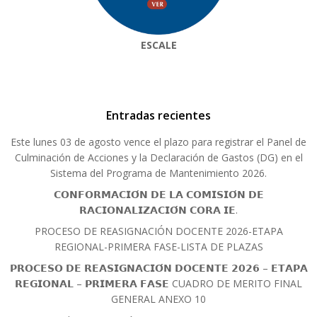
ESCALE
Entradas recientes
Este lunes 03 de agosto vence el plazo para registrar el Panel de
Culminación de Acciones y la Declaración de Gastos (DG) en el
Sistema del Programa de Mantenimiento 2026.
𝗖𝗢𝗡𝗙𝗢𝗥𝗠𝗔𝗖𝗜𝗢́𝗡 𝗗𝗘 𝗟𝗔 𝗖𝗢𝗠𝗜𝗦𝗜𝗢́𝗡 𝗗𝗘
𝗥𝗔𝗖𝗜𝗢𝗡𝗔𝗟𝗜𝗭𝗔𝗖𝗜𝗢́𝗡 𝗖𝗢𝗥𝗔 𝗜𝗘.
PROCESO DE REASIGNACIÓN DOCENTE 2026-ETAPA
REGIONAL-PRIMERA FASE-LISTA DE PLAZAS
𝗣𝗥𝗢𝗖𝗘𝗦𝗢 𝗗𝗘 𝗥𝗘𝗔𝗦𝗜𝗚𝗡𝗔𝗖𝗜𝗢́𝗡 𝗗𝗢𝗖𝗘𝗡𝗧𝗘 𝟮𝟬𝟮𝟲 – 𝗘𝗧𝗔𝗣𝗔
𝗥𝗘𝗚𝗜𝗢𝗡𝗔𝗟 – 𝗣𝗥𝗜𝗠𝗘𝗥𝗔 𝗙𝗔𝗦𝗘 CUADRO DE MERITO FINAL
GENERAL ANEXO 10