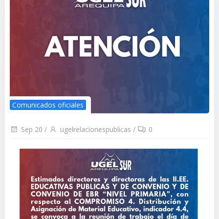
Comunicados oficiales
Sep 20
/
ugelrelacionespublicas
/
0