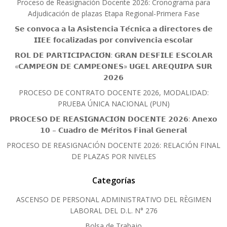
Proceso de Reasignación Docente 2026: Cronograma para
Adjudicación de plazas Etapa Regional-Primera Fase
𝗦𝗲 𝗰𝗼𝗻𝘃𝗼𝗰𝗮 𝗮 𝗹𝗮 𝗔𝘀𝗶𝘀𝘁𝗲𝗻𝗰𝗶𝗮 𝗧𝗲́𝗰𝗻𝗶𝗰𝗮 𝗮 𝗱𝗶𝗿𝗲𝗰𝘁𝗼𝗿𝗲𝘀 𝗱𝗲
𝗜𝗜𝗘𝗘 𝗳𝗼𝗰𝗮𝗹𝗶𝘇𝗮𝗱𝗮𝘀 𝗽𝗼𝗿 𝗰𝗼𝗻𝘃𝗶𝘃𝗲𝗻𝗰𝗶𝗮 𝗲𝘀𝗰𝗼𝗹𝗮𝗿
𝗥𝗢𝗟 𝗗𝗘 𝗣𝗔𝗥𝗧𝗜𝗖𝗜𝗣𝗔𝗖𝗜𝗢́𝗡: 𝗚𝗥𝗔𝗡 𝗗𝗘𝗦𝗙𝗜𝗟𝗘 𝗘𝗦𝗖𝗢𝗟𝗔𝗥
«𝗖𝗔𝗠𝗣𝗘𝗢́𝗡 𝗗𝗘 𝗖𝗔𝗠𝗣𝗘𝗢𝗡𝗘𝗦» 𝗨𝗚𝗘𝗟 𝗔𝗥𝗘𝗤𝗨𝗜𝗣𝗔 𝗦𝗨𝗥
𝟮𝟬𝟮𝟲
PROCESO DE CONTRATO DOCENTE 2026, MODALIDAD:
PRUEBA ÚNICA NACIONAL (PUN)
𝗣𝗥𝗢𝗖𝗘𝗦𝗢 𝗗𝗘 𝗥𝗘𝗔𝗦𝗜𝗚𝗡𝗔𝗖𝗜𝗢́𝗡 𝗗𝗢𝗖𝗘𝗡𝗧𝗘 𝟮𝟬𝟮𝟲: 𝗔𝗻𝗲𝘅𝗼
𝟭𝟬 – 𝗖𝘂𝗮𝗱𝗿𝗼 𝗱𝗲 𝗠𝗲́𝗿𝗶𝘁𝗼𝘀 𝗙𝗶𝗻𝗮𝗹 𝗚𝗲𝗻𝗲𝗿𝗮𝗹
PROCESO DE REASIGNACIÓN DOCENTE 2026: RELACIÓN FINAL
DE PLAZAS POR NIVELES
Categorías
ASCENSO DE PERSONAL ADMINISTRATIVO DEL RÈGIMEN
LABORAL DEL D.L. N° 276
Bolsa de Trabajo