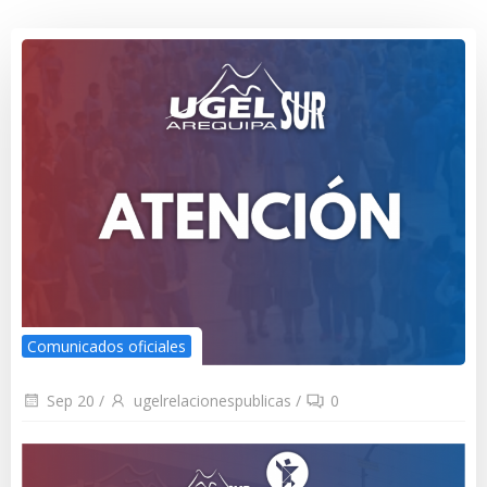
Comunicados oficiales
Sep 20
/
ugelrelacionespublicas
/
0