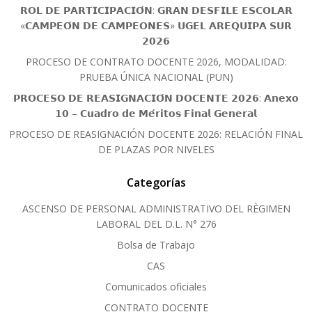
𝗥𝗢𝗟 𝗗𝗘 𝗣𝗔𝗥𝗧𝗜𝗖𝗜𝗣𝗔𝗖𝗜𝗢́𝗡: 𝗚𝗥𝗔𝗡 𝗗𝗘𝗦𝗙𝗜𝗟𝗘 𝗘𝗦𝗖𝗢𝗟𝗔𝗥
«𝗖𝗔𝗠𝗣𝗘𝗢́𝗡 𝗗𝗘 𝗖𝗔𝗠𝗣𝗘𝗢𝗡𝗘𝗦» 𝗨𝗚𝗘𝗟 𝗔𝗥𝗘𝗤𝗨𝗜𝗣𝗔 𝗦𝗨𝗥
𝟮𝟬𝟮𝟲
PROCESO DE CONTRATO DOCENTE 2026, MODALIDAD:
PRUEBA ÚNICA NACIONAL (PUN)
𝗣𝗥𝗢𝗖𝗘𝗦𝗢 𝗗𝗘 𝗥𝗘𝗔𝗦𝗜𝗚𝗡𝗔𝗖𝗜𝗢́𝗡 𝗗𝗢𝗖𝗘𝗡𝗧𝗘 𝟮𝟬𝟮𝟲: 𝗔𝗻𝗲𝘅𝗼
𝟭𝟬 – 𝗖𝘂𝗮𝗱𝗿𝗼 𝗱𝗲 𝗠𝗲́𝗿𝗶𝘁𝗼𝘀 𝗙𝗶𝗻𝗮𝗹 𝗚𝗲𝗻𝗲𝗿𝗮𝗹
PROCESO DE REASIGNACIÓN DOCENTE 2026: RELACIÓN FINAL
DE PLAZAS POR NIVELES
Categorías
ASCENSO DE PERSONAL ADMINISTRATIVO DEL RÈGIMEN
LABORAL DEL D.L. N° 276
Bolsa de Trabajo
CAS
Comunicados oficiales
CONTRATO DOCENTE