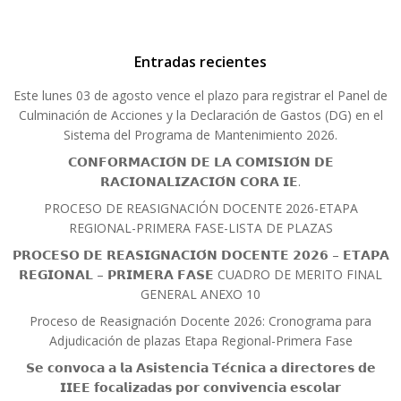
Entradas recientes
Este lunes 03 de agosto vence el plazo para registrar el Panel de
Culminación de Acciones y la Declaración de Gastos (DG) en el
Sistema del Programa de Mantenimiento 2026.
𝗖𝗢𝗡𝗙𝗢𝗥𝗠𝗔𝗖𝗜𝗢́𝗡 𝗗𝗘 𝗟𝗔 𝗖𝗢𝗠𝗜𝗦𝗜𝗢́𝗡 𝗗𝗘
𝗥𝗔𝗖𝗜𝗢𝗡𝗔𝗟𝗜𝗭𝗔𝗖𝗜𝗢́𝗡 𝗖𝗢𝗥𝗔 𝗜𝗘.
PROCESO DE REASIGNACIÓN DOCENTE 2026-ETAPA
REGIONAL-PRIMERA FASE-LISTA DE PLAZAS
𝗣𝗥𝗢𝗖𝗘𝗦𝗢 𝗗𝗘 𝗥𝗘𝗔𝗦𝗜𝗚𝗡𝗔𝗖𝗜𝗢́𝗡 𝗗𝗢𝗖𝗘𝗡𝗧𝗘 𝟮𝟬𝟮𝟲 – 𝗘𝗧𝗔𝗣𝗔
𝗥𝗘𝗚𝗜𝗢𝗡𝗔𝗟 – 𝗣𝗥𝗜𝗠𝗘𝗥𝗔 𝗙𝗔𝗦𝗘 CUADRO DE MERITO FINAL
GENERAL ANEXO 10
Proceso de Reasignación Docente 2026: Cronograma para
Adjudicación de plazas Etapa Regional-Primera Fase
𝗦𝗲 𝗰𝗼𝗻𝘃𝗼𝗰𝗮 𝗮 𝗹𝗮 𝗔𝘀𝗶𝘀𝘁𝗲𝗻𝗰𝗶𝗮 𝗧𝗲́𝗰𝗻𝗶𝗰𝗮 𝗮 𝗱𝗶𝗿𝗲𝗰𝘁𝗼𝗿𝗲𝘀 𝗱𝗲
𝗜𝗜𝗘𝗘 𝗳𝗼𝗰𝗮𝗹𝗶𝘇𝗮𝗱𝗮𝘀 𝗽𝗼𝗿 𝗰𝗼𝗻𝘃𝗶𝘃𝗲𝗻𝗰𝗶𝗮 𝗲𝘀𝗰𝗼𝗹𝗮𝗿