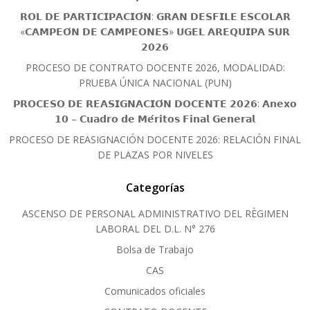
𝗥𝗢𝗟 𝗗𝗘 𝗣𝗔𝗥𝗧𝗜𝗖𝗜𝗣𝗔𝗖𝗜𝗢́𝗡: 𝗚𝗥𝗔𝗡 𝗗𝗘𝗦𝗙𝗜𝗟𝗘 𝗘𝗦𝗖𝗢𝗟𝗔𝗥
«𝗖𝗔𝗠𝗣𝗘𝗢́𝗡 𝗗𝗘 𝗖𝗔𝗠𝗣𝗘𝗢𝗡𝗘𝗦» 𝗨𝗚𝗘𝗟 𝗔𝗥𝗘𝗤𝗨𝗜𝗣𝗔 𝗦𝗨𝗥
𝟮𝟬𝟮𝟲
PROCESO DE CONTRATO DOCENTE 2026, MODALIDAD:
PRUEBA ÚNICA NACIONAL (PUN)
𝗣𝗥𝗢𝗖𝗘𝗦𝗢 𝗗𝗘 𝗥𝗘𝗔𝗦𝗜𝗚𝗡𝗔𝗖𝗜𝗢́𝗡 𝗗𝗢𝗖𝗘𝗡𝗧𝗘 𝟮𝟬𝟮𝟲: 𝗔𝗻𝗲𝘅𝗼
𝟭𝟬 – 𝗖𝘂𝗮𝗱𝗿𝗼 𝗱𝗲 𝗠𝗲́𝗿𝗶𝘁𝗼𝘀 𝗙𝗶𝗻𝗮𝗹 𝗚𝗲𝗻𝗲𝗿𝗮𝗹
PROCESO DE REASIGNACIÓN DOCENTE 2026: RELACIÓN FINAL
DE PLAZAS POR NIVELES
Categorías
ASCENSO DE PERSONAL ADMINISTRATIVO DEL RÈGIMEN
LABORAL DEL D.L. N° 276
Bolsa de Trabajo
CAS
Comunicados oficiales