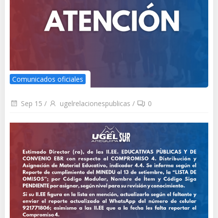
Comunicados oficiales
Sep 15
/
ugelrelacionespublicas
/
0