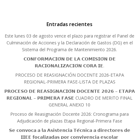
Entradas recientes
Este lunes 03 de agosto vence el plazo para registrar el Panel de
Culminación de Acciones y la Declaración de Gastos (DG) en el
Sistema del Programa de Mantenimiento 2026.
𝗖𝗢𝗡𝗙𝗢𝗥𝗠𝗔𝗖𝗜𝗢́𝗡 𝗗𝗘 𝗟𝗔 𝗖𝗢𝗠𝗜𝗦𝗜𝗢́𝗡 𝗗𝗘
𝗥𝗔𝗖𝗜𝗢𝗡𝗔𝗟𝗜𝗭𝗔𝗖𝗜𝗢́𝗡 𝗖𝗢𝗥𝗔 𝗜𝗘.
PROCESO DE REASIGNACIÓN DOCENTE 2026-ETAPA
REGIONAL-PRIMERA FASE-LISTA DE PLAZAS
𝗣𝗥𝗢𝗖𝗘𝗦𝗢 𝗗𝗘 𝗥𝗘𝗔𝗦𝗜𝗚𝗡𝗔𝗖𝗜𝗢́𝗡 𝗗𝗢𝗖𝗘𝗡𝗧𝗘 𝟮𝟬𝟮𝟲 – 𝗘𝗧𝗔𝗣𝗔
𝗥𝗘𝗚𝗜𝗢𝗡𝗔𝗟 – 𝗣𝗥𝗜𝗠𝗘𝗥𝗔 𝗙𝗔𝗦𝗘 CUADRO DE MERITO FINAL
GENERAL ANEXO 10
Proceso de Reasignación Docente 2026: Cronograma para
Adjudicación de plazas Etapa Regional-Primera Fase
𝗦𝗲 𝗰𝗼𝗻𝘃𝗼𝗰𝗮 𝗮 𝗹𝗮 𝗔𝘀𝗶𝘀𝘁𝗲𝗻𝗰𝗶𝗮 𝗧𝗲́𝗰𝗻𝗶𝗰𝗮 𝗮 𝗱𝗶𝗿𝗲𝗰𝘁𝗼𝗿𝗲𝘀 𝗱𝗲
𝗜𝗜𝗘𝗘 𝗳𝗼𝗰𝗮𝗹𝗶𝘇𝗮𝗱𝗮𝘀 𝗽𝗼𝗿 𝗰𝗼𝗻𝘃𝗶𝘃𝗲𝗻𝗰𝗶𝗮 𝗲𝘀𝗰𝗼𝗹𝗮𝗿