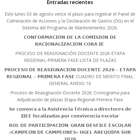
Entradas recientes
Este lunes 03 de agosto vence el plazo para registrar el Panel de
Culminación de Acciones y la Declaración de Gastos (DG) en el
Sistema del Programa de Mantenimiento 2026.
𝗖𝗢𝗡𝗙𝗢𝗥𝗠𝗔𝗖𝗜𝗢́𝗡 𝗗𝗘 𝗟𝗔 𝗖𝗢𝗠𝗜𝗦𝗜𝗢́𝗡 𝗗𝗘
𝗥𝗔𝗖𝗜𝗢𝗡𝗔𝗟𝗜𝗭𝗔𝗖𝗜𝗢́𝗡 𝗖𝗢𝗥𝗔 𝗜𝗘.
PROCESO DE REASIGNACIÓN DOCENTE 2026-ETAPA
REGIONAL-PRIMERA FASE-LISTA DE PLAZAS
𝗣𝗥𝗢𝗖𝗘𝗦𝗢 𝗗𝗘 𝗥𝗘𝗔𝗦𝗜𝗚𝗡𝗔𝗖𝗜𝗢́𝗡 𝗗𝗢𝗖𝗘𝗡𝗧𝗘 𝟮𝟬𝟮𝟲 – 𝗘𝗧𝗔𝗣𝗔
𝗥𝗘𝗚𝗜𝗢𝗡𝗔𝗟 – 𝗣𝗥𝗜𝗠𝗘𝗥𝗔 𝗙𝗔𝗦𝗘 CUADRO DE MERITO FINAL
GENERAL ANEXO 10
Proceso de Reasignación Docente 2026: Cronograma para
Adjudicación de plazas Etapa Regional-Primera Fase
𝗦𝗲 𝗰𝗼𝗻𝘃𝗼𝗰𝗮 𝗮 𝗹𝗮 𝗔𝘀𝗶𝘀𝘁𝗲𝗻𝗰𝗶𝗮 𝗧𝗲́𝗰𝗻𝗶𝗰𝗮 𝗮 𝗱𝗶𝗿𝗲𝗰𝘁𝗼𝗿𝗲𝘀 𝗱𝗲
𝗜𝗜𝗘𝗘 𝗳𝗼𝗰𝗮𝗹𝗶𝘇𝗮𝗱𝗮𝘀 𝗽𝗼𝗿 𝗰𝗼𝗻𝘃𝗶𝘃𝗲𝗻𝗰𝗶𝗮 𝗲𝘀𝗰𝗼𝗹𝗮𝗿
𝗥𝗢𝗟 𝗗𝗘 𝗣𝗔𝗥𝗧𝗜𝗖𝗜𝗣𝗔𝗖𝗜𝗢́𝗡: 𝗚𝗥𝗔𝗡 𝗗𝗘𝗦𝗙𝗜𝗟𝗘 𝗘𝗦𝗖𝗢𝗟𝗔𝗥
«𝗖𝗔𝗠𝗣𝗘𝗢́𝗡 𝗗𝗘 𝗖𝗔𝗠𝗣𝗘𝗢𝗡𝗘𝗦» 𝗨𝗚𝗘𝗟 𝗔𝗥𝗘𝗤𝗨𝗜𝗣𝗔 𝗦𝗨𝗥
𝟮𝟬𝟮𝟲