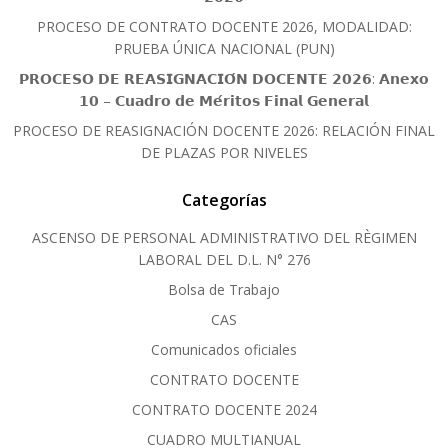
PROCESO DE CONTRATO DOCENTE 2026, MODALIDAD:
PRUEBA ÚNICA NACIONAL (PUN)
𝗣𝗥𝗢𝗖𝗘𝗦𝗢 𝗗𝗘 𝗥𝗘𝗔𝗦𝗜𝗚𝗡𝗔𝗖𝗜𝗢́𝗡 𝗗𝗢𝗖𝗘𝗡𝗧𝗘 𝟮𝟬𝟮𝟲: 𝗔𝗻𝗲𝘅𝗼
𝟭𝟬 – 𝗖𝘂𝗮𝗱𝗿𝗼 𝗱𝗲 𝗠𝗲́𝗿𝗶𝘁𝗼𝘀 𝗙𝗶𝗻𝗮𝗹 𝗚𝗲𝗻𝗲𝗿𝗮𝗹
PROCESO DE REASIGNACIÓN DOCENTE 2026: RELACIÓN FINAL
DE PLAZAS POR NIVELES
Categorías
ASCENSO DE PERSONAL ADMINISTRATIVO DEL RÈGIMEN
LABORAL DEL D.L. N° 276
Bolsa de Trabajo
CAS
Comunicados oficiales
CONTRATO DOCENTE
CONTRATO DOCENTE 2024
CUADRO MULTIANUAL