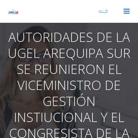
Saltar
al
contenido
AUTORIDADES DE LA
UGEL AREQUIPA SUR
SE REUNIERON EL
VICEMINISTRO DE
GESTIÓN
INSTIUCIONAL Y EL
CONGRESISTA DE LA