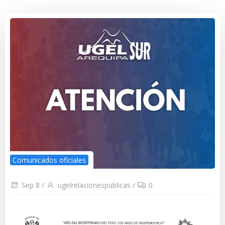
Comunicados oficiales
Sep 8
/
ugelrelacionespublicas
/
0