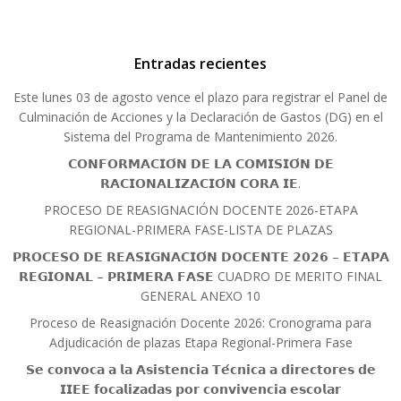
Entradas recientes
Este lunes 03 de agosto vence el plazo para registrar el Panel de
Culminación de Acciones y la Declaración de Gastos (DG) en el
Sistema del Programa de Mantenimiento 2026.
𝗖𝗢𝗡𝗙𝗢𝗥𝗠𝗔𝗖𝗜𝗢́𝗡 𝗗𝗘 𝗟𝗔 𝗖𝗢𝗠𝗜𝗦𝗜𝗢́𝗡 𝗗𝗘
𝗥𝗔𝗖𝗜𝗢𝗡𝗔𝗟𝗜𝗭𝗔𝗖𝗜𝗢́𝗡 𝗖𝗢𝗥𝗔 𝗜𝗘.
PROCESO DE REASIGNACIÓN DOCENTE 2026-ETAPA
REGIONAL-PRIMERA FASE-LISTA DE PLAZAS
𝗣𝗥𝗢𝗖𝗘𝗦𝗢 𝗗𝗘 𝗥𝗘𝗔𝗦𝗜𝗚𝗡𝗔𝗖𝗜𝗢́𝗡 𝗗𝗢𝗖𝗘𝗡𝗧𝗘 𝟮𝟬𝟮𝟲 – 𝗘𝗧𝗔𝗣𝗔
𝗥𝗘𝗚𝗜𝗢𝗡𝗔𝗟 – 𝗣𝗥𝗜𝗠𝗘𝗥𝗔 𝗙𝗔𝗦𝗘 CUADRO DE MERITO FINAL
GENERAL ANEXO 10
Proceso de Reasignación Docente 2026: Cronograma para
Adjudicación de plazas Etapa Regional-Primera Fase
𝗦𝗲 𝗰𝗼𝗻𝘃𝗼𝗰𝗮 𝗮 𝗹𝗮 𝗔𝘀𝗶𝘀𝘁𝗲𝗻𝗰𝗶𝗮 𝗧𝗲́𝗰𝗻𝗶𝗰𝗮 𝗮 𝗱𝗶𝗿𝗲𝗰𝘁𝗼𝗿𝗲𝘀 𝗱𝗲
𝗜𝗜𝗘𝗘 𝗳𝗼𝗰𝗮𝗹𝗶𝘇𝗮𝗱𝗮𝘀 𝗽𝗼𝗿 𝗰𝗼𝗻𝘃𝗶𝘃𝗲𝗻𝗰𝗶𝗮 𝗲𝘀𝗰𝗼𝗹𝗮𝗿