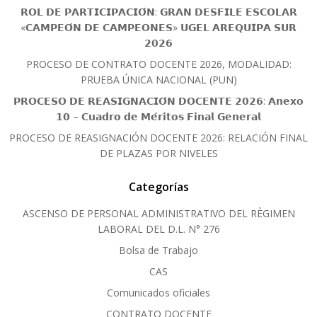
𝗥𝗢𝗟 𝗗𝗘 𝗣𝗔𝗥𝗧𝗜𝗖𝗜𝗣𝗔𝗖𝗜𝗢́𝗡: 𝗚𝗥𝗔𝗡 𝗗𝗘𝗦𝗙𝗜𝗟𝗘 𝗘𝗦𝗖𝗢𝗟𝗔𝗥
«𝗖𝗔𝗠𝗣𝗘𝗢́𝗡 𝗗𝗘 𝗖𝗔𝗠𝗣𝗘𝗢𝗡𝗘𝗦» 𝗨𝗚𝗘𝗟 𝗔𝗥𝗘𝗤𝗨𝗜𝗣𝗔 𝗦𝗨𝗥
𝟮𝟬𝟮𝟲
PROCESO DE CONTRATO DOCENTE 2026, MODALIDAD:
PRUEBA ÚNICA NACIONAL (PUN)
𝗣𝗥𝗢𝗖𝗘𝗦𝗢 𝗗𝗘 𝗥𝗘𝗔𝗦𝗜𝗚𝗡𝗔𝗖𝗜𝗢́𝗡 𝗗𝗢𝗖𝗘𝗡𝗧𝗘 𝟮𝟬𝟮𝟲: 𝗔𝗻𝗲𝘅𝗼
𝟭𝟬 – 𝗖𝘂𝗮𝗱𝗿𝗼 𝗱𝗲 𝗠𝗲́𝗿𝗶𝘁𝗼𝘀 𝗙𝗶𝗻𝗮𝗹 𝗚𝗲𝗻𝗲𝗿𝗮𝗹
PROCESO DE REASIGNACIÓN DOCENTE 2026: RELACIÓN FINAL
DE PLAZAS POR NIVELES
Categorías
ASCENSO DE PERSONAL ADMINISTRATIVO DEL RÈGIMEN
LABORAL DEL D.L. N° 276
Bolsa de Trabajo
CAS
Comunicados oficiales
CONTRATO DOCENTE