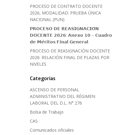
PROCESO DE CONTRATO DOCENTE
2026, MODALIDAD: PRUEBA ÚNICA
NACIONAL (PUN)
𝗣𝗥𝗢𝗖𝗘𝗦𝗢 𝗗𝗘 𝗥𝗘𝗔𝗦𝗜𝗚𝗡𝗔𝗖𝗜𝗢́𝗡
𝗗𝗢𝗖𝗘𝗡𝗧𝗘 𝟮𝟬𝟮𝟲: 𝗔𝗻𝗲𝘅𝗼 𝟭𝟬 – 𝗖𝘂𝗮𝗱𝗿𝗼
𝗱𝗲 𝗠𝗲́𝗿𝗶𝘁𝗼𝘀 𝗙𝗶𝗻𝗮𝗹 𝗚𝗲𝗻𝗲𝗿𝗮𝗹
PROCESO DE REASIGNACIÓN DOCENTE
2026: RELACIÓN FINAL DE PLAZAS POR
NIVELES
Categorías
ASCENSO DE PERSONAL
ADMINISTRATIVO DEL RÈGIMEN
LABORAL DEL D.L. N° 276
Bolsa de Trabajo
CAS
Comunicados oficiales