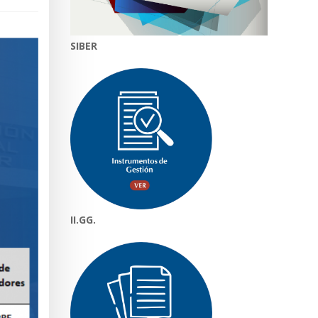
SIBER
II.GG.