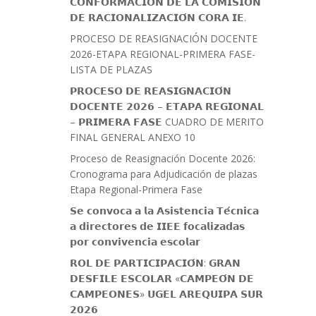
𝗖𝗢𝗡𝗙𝗢𝗥𝗠𝗔𝗖𝗜𝗢́𝗡 𝗗𝗘 𝗟𝗔 𝗖𝗢𝗠𝗜𝗦𝗜𝗢́𝗡
𝗗𝗘 𝗥𝗔𝗖𝗜𝗢𝗡𝗔𝗟𝗜𝗭𝗔𝗖𝗜𝗢́𝗡 𝗖𝗢𝗥𝗔 𝗜𝗘.
PROCESO DE REASIGNACIÓN DOCENTE
2026-ETAPA REGIONAL-PRIMERA FASE-
LISTA DE PLAZAS
𝗣𝗥𝗢𝗖𝗘𝗦𝗢 𝗗𝗘 𝗥𝗘𝗔𝗦𝗜𝗚𝗡𝗔𝗖𝗜𝗢́𝗡
𝗗𝗢𝗖𝗘𝗡𝗧𝗘 𝟮𝟬𝟮𝟲 – 𝗘𝗧𝗔𝗣𝗔 𝗥𝗘𝗚𝗜𝗢𝗡𝗔𝗟
– 𝗣𝗥𝗜𝗠𝗘𝗥𝗔 𝗙𝗔𝗦𝗘 CUADRO DE MERITO
FINAL GENERAL ANEXO 10
Proceso de Reasignación Docente 2026:
Cronograma para Adjudicación de plazas
Etapa Regional-Primera Fase
𝗦𝗲 𝗰𝗼𝗻𝘃𝗼𝗰𝗮 𝗮 𝗹𝗮 𝗔𝘀𝗶𝘀𝘁𝗲𝗻𝗰𝗶𝗮 𝗧𝗲́𝗰𝗻𝗶𝗰𝗮
𝗮 𝗱𝗶𝗿𝗲𝗰𝘁𝗼𝗿𝗲𝘀 𝗱𝗲 𝗜𝗜𝗘𝗘 𝗳𝗼𝗰𝗮𝗹𝗶𝘇𝗮𝗱𝗮𝘀
𝗽𝗼𝗿 𝗰𝗼𝗻𝘃𝗶𝘃𝗲𝗻𝗰𝗶𝗮 𝗲𝘀𝗰𝗼𝗹𝗮𝗿
𝗥𝗢𝗟 𝗗𝗘 𝗣𝗔𝗥𝗧𝗜𝗖𝗜𝗣𝗔𝗖𝗜𝗢́𝗡: 𝗚𝗥𝗔𝗡
𝗗𝗘𝗦𝗙𝗜𝗟𝗘 𝗘𝗦𝗖𝗢𝗟𝗔𝗥 «𝗖𝗔𝗠𝗣𝗘𝗢́𝗡 𝗗𝗘
𝗖𝗔𝗠𝗣𝗘𝗢𝗡𝗘𝗦» 𝗨𝗚𝗘𝗟 𝗔𝗥𝗘𝗤𝗨𝗜𝗣𝗔 𝗦𝗨𝗥
𝟮𝟬𝟮𝟲