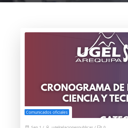
Comunicados oficiales
Sep 1
/
ugelrelacionespublicas
/
0