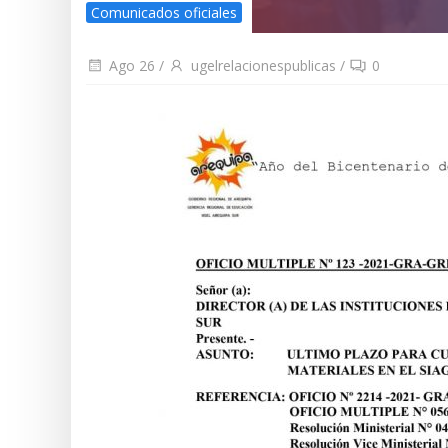
Comunicados oficiales
Ago 26
/
ugelrelacionespublicas
/
0