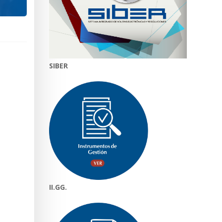
SIBER
II.GG.