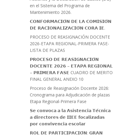
en el Sistema del Programa de
Mantenimiento 2026.
𝗖𝗢𝗡𝗙𝗢𝗥𝗠𝗔𝗖𝗜𝗢́𝗡 𝗗𝗘 𝗟𝗔 𝗖𝗢𝗠𝗜𝗦𝗜𝗢́𝗡
𝗗𝗘 𝗥𝗔𝗖𝗜𝗢𝗡𝗔𝗟𝗜𝗭𝗔𝗖𝗜𝗢́𝗡 𝗖𝗢𝗥𝗔 𝗜𝗘.
PROCESO DE REASIGNACIÓN DOCENTE
2026-ETAPA REGIONAL-PRIMERA FASE-
LISTA DE PLAZAS
𝗣𝗥𝗢𝗖𝗘𝗦𝗢 𝗗𝗘 𝗥𝗘𝗔𝗦𝗜𝗚𝗡𝗔𝗖𝗜𝗢́𝗡
𝗗𝗢𝗖𝗘𝗡𝗧𝗘 𝟮𝟬𝟮𝟲 – 𝗘𝗧𝗔𝗣𝗔 𝗥𝗘𝗚𝗜𝗢𝗡𝗔𝗟
– 𝗣𝗥𝗜𝗠𝗘𝗥𝗔 𝗙𝗔𝗦𝗘 CUADRO DE MERITO
FINAL GENERAL ANEXO 10
Proceso de Reasignación Docente 2026:
Cronograma para Adjudicación de plazas
Etapa Regional-Primera Fase
𝗦𝗲 𝗰𝗼𝗻𝘃𝗼𝗰𝗮 𝗮 𝗹𝗮 𝗔𝘀𝗶𝘀𝘁𝗲𝗻𝗰𝗶𝗮 𝗧𝗲́𝗰𝗻𝗶𝗰𝗮
𝗮 𝗱𝗶𝗿𝗲𝗰𝘁𝗼𝗿𝗲𝘀 𝗱𝗲 𝗜𝗜𝗘𝗘 𝗳𝗼𝗰𝗮𝗹𝗶𝘇𝗮𝗱𝗮𝘀
𝗽𝗼𝗿 𝗰𝗼𝗻𝘃𝗶𝘃𝗲𝗻𝗰𝗶𝗮 𝗲𝘀𝗰𝗼𝗹𝗮𝗿
𝗥𝗢𝗟 𝗗𝗘 𝗣𝗔𝗥𝗧𝗜𝗖𝗜𝗣𝗔𝗖𝗜𝗢́𝗡: 𝗚𝗥𝗔𝗡