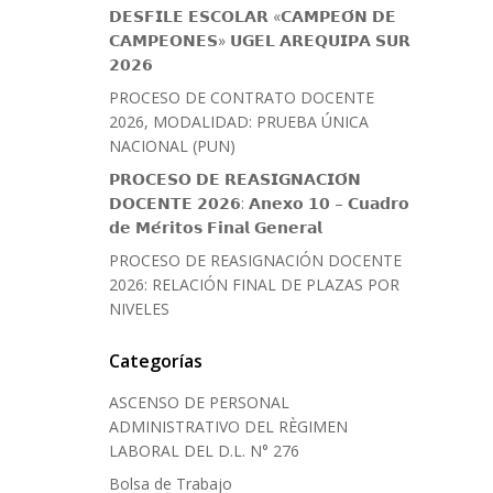
𝗗𝗘𝗦𝗙𝗜𝗟𝗘 𝗘𝗦𝗖𝗢𝗟𝗔𝗥 «𝗖𝗔𝗠𝗣𝗘𝗢́𝗡 𝗗𝗘
𝗖𝗔𝗠𝗣𝗘𝗢𝗡𝗘𝗦» 𝗨𝗚𝗘𝗟 𝗔𝗥𝗘𝗤𝗨𝗜𝗣𝗔 𝗦𝗨𝗥
𝟮𝟬𝟮𝟲
PROCESO DE CONTRATO DOCENTE
2026, MODALIDAD: PRUEBA ÚNICA
NACIONAL (PUN)
𝗣𝗥𝗢𝗖𝗘𝗦𝗢 𝗗𝗘 𝗥𝗘𝗔𝗦𝗜𝗚𝗡𝗔𝗖𝗜𝗢́𝗡
𝗗𝗢𝗖𝗘𝗡𝗧𝗘 𝟮𝟬𝟮𝟲: 𝗔𝗻𝗲𝘅𝗼 𝟭𝟬 – 𝗖𝘂𝗮𝗱𝗿𝗼
𝗱𝗲 𝗠𝗲́𝗿𝗶𝘁𝗼𝘀 𝗙𝗶𝗻𝗮𝗹 𝗚𝗲𝗻𝗲𝗿𝗮𝗹
PROCESO DE REASIGNACIÓN DOCENTE
2026: RELACIÓN FINAL DE PLAZAS POR
NIVELES
Categorías
ASCENSO DE PERSONAL
ADMINISTRATIVO DEL RÈGIMEN
LABORAL DEL D.L. N° 276
Bolsa de Trabajo