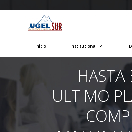
Saltar
al
contenido
Inicio
Institucional
D
HASTA 
ULTIMO PL
COMP