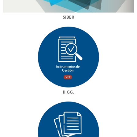
SIBER
II.GG.