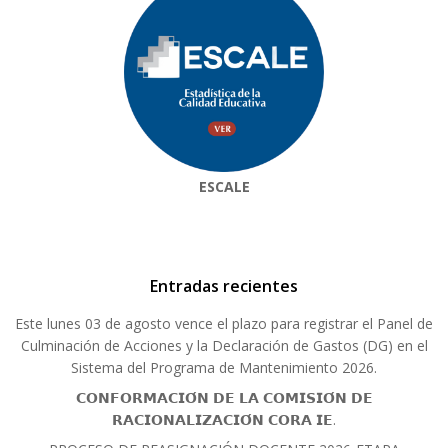
ESCALE
Entradas recientes
Este lunes 03 de agosto vence el plazo para registrar el Panel de
Culminación de Acciones y la Declaración de Gastos (DG) en el
Sistema del Programa de Mantenimiento 2026.
𝗖𝗢𝗡𝗙𝗢𝗥𝗠𝗔𝗖𝗜𝗢́𝗡 𝗗𝗘 𝗟𝗔 𝗖𝗢𝗠𝗜𝗦𝗜𝗢́𝗡 𝗗𝗘
𝗥𝗔𝗖𝗜𝗢𝗡𝗔𝗟𝗜𝗭𝗔𝗖𝗜𝗢́𝗡 𝗖𝗢𝗥𝗔 𝗜𝗘.