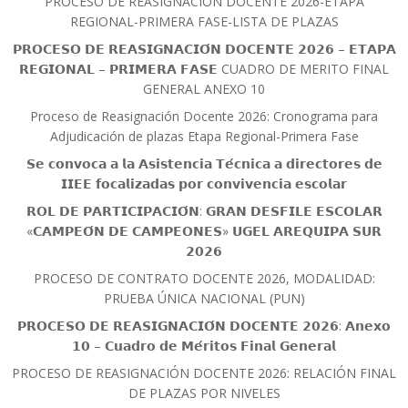
PROCESO DE REASIGNACIÓN DOCENTE 2026-ETAPA
REGIONAL-PRIMERA FASE-LISTA DE PLAZAS
𝗣𝗥𝗢𝗖𝗘𝗦𝗢 𝗗𝗘 𝗥𝗘𝗔𝗦𝗜𝗚𝗡𝗔𝗖𝗜𝗢́𝗡 𝗗𝗢𝗖𝗘𝗡𝗧𝗘 𝟮𝟬𝟮𝟲 – 𝗘𝗧𝗔𝗣𝗔
𝗥𝗘𝗚𝗜𝗢𝗡𝗔𝗟 – 𝗣𝗥𝗜𝗠𝗘𝗥𝗔 𝗙𝗔𝗦𝗘 CUADRO DE MERITO FINAL
GENERAL ANEXO 10
Proceso de Reasignación Docente 2026: Cronograma para
Adjudicación de plazas Etapa Regional-Primera Fase
𝗦𝗲 𝗰𝗼𝗻𝘃𝗼𝗰𝗮 𝗮 𝗹𝗮 𝗔𝘀𝗶𝘀𝘁𝗲𝗻𝗰𝗶𝗮 𝗧𝗲́𝗰𝗻𝗶𝗰𝗮 𝗮 𝗱𝗶𝗿𝗲𝗰𝘁𝗼𝗿𝗲𝘀 𝗱𝗲
𝗜𝗜𝗘𝗘 𝗳𝗼𝗰𝗮𝗹𝗶𝘇𝗮𝗱𝗮𝘀 𝗽𝗼𝗿 𝗰𝗼𝗻𝘃𝗶𝘃𝗲𝗻𝗰𝗶𝗮 𝗲𝘀𝗰𝗼𝗹𝗮𝗿
𝗥𝗢𝗟 𝗗𝗘 𝗣𝗔𝗥𝗧𝗜𝗖𝗜𝗣𝗔𝗖𝗜𝗢́𝗡: 𝗚𝗥𝗔𝗡 𝗗𝗘𝗦𝗙𝗜𝗟𝗘 𝗘𝗦𝗖𝗢𝗟𝗔𝗥
«𝗖𝗔𝗠𝗣𝗘𝗢́𝗡 𝗗𝗘 𝗖𝗔𝗠𝗣𝗘𝗢𝗡𝗘𝗦» 𝗨𝗚𝗘𝗟 𝗔𝗥𝗘𝗤𝗨𝗜𝗣𝗔 𝗦𝗨𝗥
𝟮𝟬𝟮𝟲
PROCESO DE CONTRATO DOCENTE 2026, MODALIDAD:
PRUEBA ÚNICA NACIONAL (PUN)
𝗣𝗥𝗢𝗖𝗘𝗦𝗢 𝗗𝗘 𝗥𝗘𝗔𝗦𝗜𝗚𝗡𝗔𝗖𝗜𝗢́𝗡 𝗗𝗢𝗖𝗘𝗡𝗧𝗘 𝟮𝟬𝟮𝟲: 𝗔𝗻𝗲𝘅𝗼
𝟭𝟬 – 𝗖𝘂𝗮𝗱𝗿𝗼 𝗱𝗲 𝗠𝗲́𝗿𝗶𝘁𝗼𝘀 𝗙𝗶𝗻𝗮𝗹 𝗚𝗲𝗻𝗲𝗿𝗮𝗹
PROCESO DE REASIGNACIÓN DOCENTE 2026: RELACIÓN FINAL
DE PLAZAS POR NIVELES