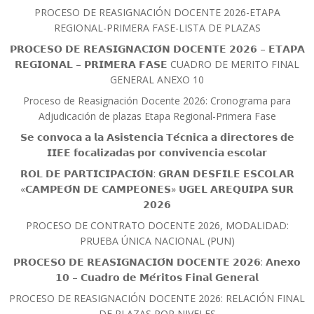
PROCESO DE REASIGNACIÓN DOCENTE 2026-ETAPA
REGIONAL-PRIMERA FASE-LISTA DE PLAZAS
𝗣𝗥𝗢𝗖𝗘𝗦𝗢 𝗗𝗘 𝗥𝗘𝗔𝗦𝗜𝗚𝗡𝗔𝗖𝗜𝗢́𝗡 𝗗𝗢𝗖𝗘𝗡𝗧𝗘 𝟮𝟬𝟮𝟲 – 𝗘𝗧𝗔𝗣𝗔
𝗥𝗘𝗚𝗜𝗢𝗡𝗔𝗟 – 𝗣𝗥𝗜𝗠𝗘𝗥𝗔 𝗙𝗔𝗦𝗘 CUADRO DE MERITO FINAL
GENERAL ANEXO 10
Proceso de Reasignación Docente 2026: Cronograma para
Adjudicación de plazas Etapa Regional-Primera Fase
𝗦𝗲 𝗰𝗼𝗻𝘃𝗼𝗰𝗮 𝗮 𝗹𝗮 𝗔𝘀𝗶𝘀𝘁𝗲𝗻𝗰𝗶𝗮 𝗧𝗲́𝗰𝗻𝗶𝗰𝗮 𝗮 𝗱𝗶𝗿𝗲𝗰𝘁𝗼𝗿𝗲𝘀 𝗱𝗲
𝗜𝗜𝗘𝗘 𝗳𝗼𝗰𝗮𝗹𝗶𝘇𝗮𝗱𝗮𝘀 𝗽𝗼𝗿 𝗰𝗼𝗻𝘃𝗶𝘃𝗲𝗻𝗰𝗶𝗮 𝗲𝘀𝗰𝗼𝗹𝗮𝗿
𝗥𝗢𝗟 𝗗𝗘 𝗣𝗔𝗥𝗧𝗜𝗖𝗜𝗣𝗔𝗖𝗜𝗢́𝗡: 𝗚𝗥𝗔𝗡 𝗗𝗘𝗦𝗙𝗜𝗟𝗘 𝗘𝗦𝗖𝗢𝗟𝗔𝗥
«𝗖𝗔𝗠𝗣𝗘𝗢́𝗡 𝗗𝗘 𝗖𝗔𝗠𝗣𝗘𝗢𝗡𝗘𝗦» 𝗨𝗚𝗘𝗟 𝗔𝗥𝗘𝗤𝗨𝗜𝗣𝗔 𝗦𝗨𝗥
𝟮𝟬𝟮𝟲
PROCESO DE CONTRATO DOCENTE 2026, MODALIDAD:
PRUEBA ÚNICA NACIONAL (PUN)
𝗣𝗥𝗢𝗖𝗘𝗦𝗢 𝗗𝗘 𝗥𝗘𝗔𝗦𝗜𝗚𝗡𝗔𝗖𝗜𝗢́𝗡 𝗗𝗢𝗖𝗘𝗡𝗧𝗘 𝟮𝟬𝟮𝟲: 𝗔𝗻𝗲𝘅𝗼
𝟭𝟬 – 𝗖𝘂𝗮𝗱𝗿𝗼 𝗱𝗲 𝗠𝗲́𝗿𝗶𝘁𝗼𝘀 𝗙𝗶𝗻𝗮𝗹 𝗚𝗲𝗻𝗲𝗿𝗮𝗹
PROCESO DE REASIGNACIÓN DOCENTE 2026: RELACIÓN FINAL
DE PLAZAS POR NIVELES