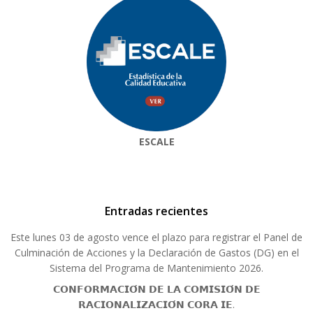
ESCALE
Entradas recientes
Este lunes 03 de agosto vence el plazo para registrar el Panel de
Culminación de Acciones y la Declaración de Gastos (DG) en el
Sistema del Programa de Mantenimiento 2026.
𝗖𝗢𝗡𝗙𝗢𝗥𝗠𝗔𝗖𝗜𝗢́𝗡 𝗗𝗘 𝗟𝗔 𝗖𝗢𝗠𝗜𝗦𝗜𝗢́𝗡 𝗗𝗘
𝗥𝗔𝗖𝗜𝗢𝗡𝗔𝗟𝗜𝗭𝗔𝗖𝗜𝗢́𝗡 𝗖𝗢𝗥𝗔 𝗜𝗘.