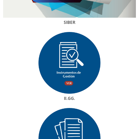
SIBER
II.GG.