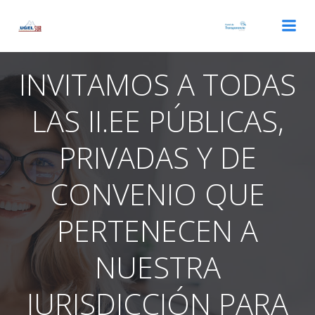
Saltar
al
contenido
INVITAMOS A TODAS
LAS II.EE PÚBLICAS,
PRIVADAS Y DE
CONVENIO QUE
PERTENECEN A
NUESTRA
JURISDICCIÓN PARA