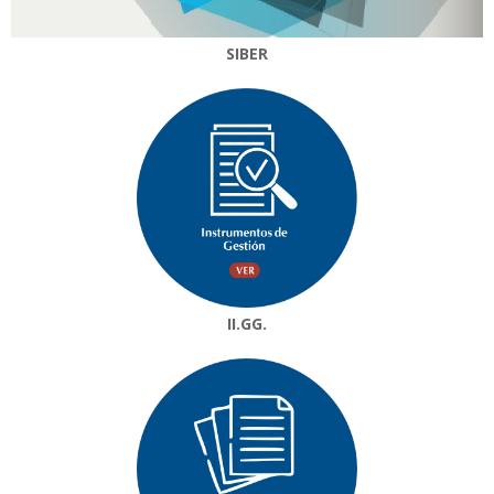
SIBER
II.GG.