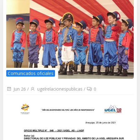
Comunicados oficiales
Jun 26
/
ugelrelacionespublicas
/
0