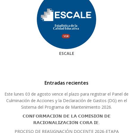
ESCALE
Entradas recientes
Este lunes 03 de agosto vence el plazo para registrar el Panel de
Culminación de Acciones y la Declaración de Gastos (DG) en el
Sistema del Programa de Mantenimiento 2026.
𝗖𝗢𝗡𝗙𝗢𝗥𝗠𝗔𝗖𝗜𝗢́𝗡 𝗗𝗘 𝗟𝗔 𝗖𝗢𝗠𝗜𝗦𝗜𝗢́𝗡 𝗗𝗘
𝗥𝗔𝗖𝗜𝗢𝗡𝗔𝗟𝗜𝗭𝗔𝗖𝗜𝗢́𝗡 𝗖𝗢𝗥𝗔 𝗜𝗘.
PROCESO DE REASIGNACIÓN DOCENTE 2026-ETAPA