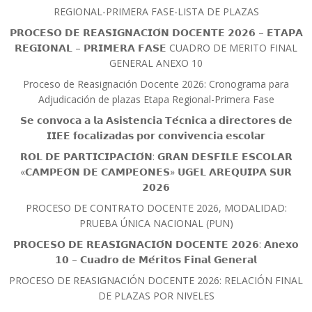
REGIONAL-PRIMERA FASE-LISTA DE PLAZAS
𝗣𝗥𝗢𝗖𝗘𝗦𝗢 𝗗𝗘 𝗥𝗘𝗔𝗦𝗜𝗚𝗡𝗔𝗖𝗜𝗢́𝗡 𝗗𝗢𝗖𝗘𝗡𝗧𝗘 𝟮𝟬𝟮𝟲 – 𝗘𝗧𝗔𝗣𝗔
𝗥𝗘𝗚𝗜𝗢𝗡𝗔𝗟 – 𝗣𝗥𝗜𝗠𝗘𝗥𝗔 𝗙𝗔𝗦𝗘 CUADRO DE MERITO FINAL
GENERAL ANEXO 10
Proceso de Reasignación Docente 2026: Cronograma para
Adjudicación de plazas Etapa Regional-Primera Fase
𝗦𝗲 𝗰𝗼𝗻𝘃𝗼𝗰𝗮 𝗮 𝗹𝗮 𝗔𝘀𝗶𝘀𝘁𝗲𝗻𝗰𝗶𝗮 𝗧𝗲́𝗰𝗻𝗶𝗰𝗮 𝗮 𝗱𝗶𝗿𝗲𝗰𝘁𝗼𝗿𝗲𝘀 𝗱𝗲
𝗜𝗜𝗘𝗘 𝗳𝗼𝗰𝗮𝗹𝗶𝘇𝗮𝗱𝗮𝘀 𝗽𝗼𝗿 𝗰𝗼𝗻𝘃𝗶𝘃𝗲𝗻𝗰𝗶𝗮 𝗲𝘀𝗰𝗼𝗹𝗮𝗿
𝗥𝗢𝗟 𝗗𝗘 𝗣𝗔𝗥𝗧𝗜𝗖𝗜𝗣𝗔𝗖𝗜𝗢́𝗡: 𝗚𝗥𝗔𝗡 𝗗𝗘𝗦𝗙𝗜𝗟𝗘 𝗘𝗦𝗖𝗢𝗟𝗔𝗥
«𝗖𝗔𝗠𝗣𝗘𝗢́𝗡 𝗗𝗘 𝗖𝗔𝗠𝗣𝗘𝗢𝗡𝗘𝗦» 𝗨𝗚𝗘𝗟 𝗔𝗥𝗘𝗤𝗨𝗜𝗣𝗔 𝗦𝗨𝗥
𝟮𝟬𝟮𝟲
PROCESO DE CONTRATO DOCENTE 2026, MODALIDAD:
PRUEBA ÚNICA NACIONAL (PUN)
𝗣𝗥𝗢𝗖𝗘𝗦𝗢 𝗗𝗘 𝗥𝗘𝗔𝗦𝗜𝗚𝗡𝗔𝗖𝗜𝗢́𝗡 𝗗𝗢𝗖𝗘𝗡𝗧𝗘 𝟮𝟬𝟮𝟲: 𝗔𝗻𝗲𝘅𝗼
𝟭𝟬 – 𝗖𝘂𝗮𝗱𝗿𝗼 𝗱𝗲 𝗠𝗲́𝗿𝗶𝘁𝗼𝘀 𝗙𝗶𝗻𝗮𝗹 𝗚𝗲𝗻𝗲𝗿𝗮𝗹
PROCESO DE REASIGNACIÓN DOCENTE 2026: RELACIÓN FINAL
DE PLAZAS POR NIVELES